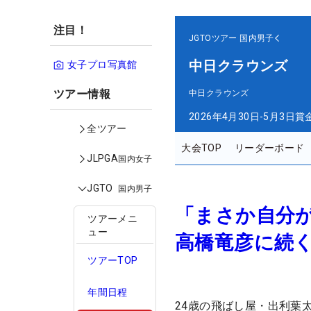
注目！
JGTOツアー
国内男子
中日クラウンズ
女子プロ写真館
ツアー情報
中日クラウンズ
2026年4月30日-5月3日
賞
全ツアー
大会TOP
リーダーボード
JLPGA
国内女子
JGTO
国内男子
「まさか自分が
ツアーメニ
ュー
高橋竜彦に続く
ツアーTOP
年間日程
24歳の飛ばし屋・出利葉