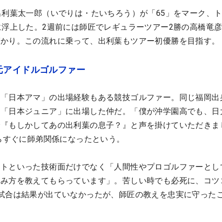
出利葉太一郎（いでりは・たいちろう）が「65」をマーク、
に浮上した。2週前には師匠でレギュラーツアー2勝の高橋竜
ばかり。この流れに乗って、出利葉もツアー初優勝を目指す。
元アイドルゴルファー
「日本アマ」の出場経験もある競技ゴルファー。同じ福岡出
に「日本ジュニア」に出場した仲だ。「僕が沖学園高でも、日
で『もしかしてあの出利葉の息子？』と声を掛けていただきま
からすぐに師弟関係になったという。
ットといった技術面だけでなく「人間性やプロゴルファーとし
組み方を教えてもらっています」。苦しい時でも必死に、コツ
試合は結果が出ていなかったが、師匠の教えを忠実に守った