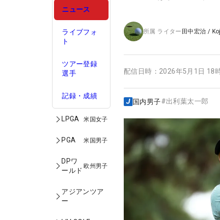
ニュース
ライブフォ
所属
ライター
田中宏治
/
Ko
ト
ツアー登録
配信日時：
2026年5月1日 18
選手
記録・成績
#
出利葉太一郎
国内男子
LPGA
米国女子
PGA
米国男子
DPワ
欧州男子
ールド
アジアンツア
ー