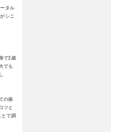
トータル
彦がシニ
身で2歳
大でも
し
ての振
コツと
ことで調