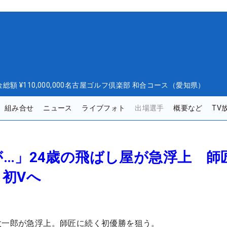
金総額
¥110,000,000
名古屋ゴルフ倶楽部 和合コース（愛知県）
組み合せ
ニュース
ライブフォト
出場選手
概要など
TV
…」24歳の飛ばし屋が急浮上 師
初Vへ
太一郎が急浮上。師匠に続く初優勝を狙う。