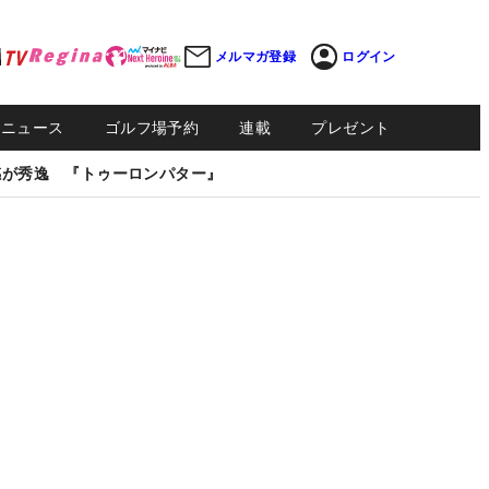
メルマガ登録
ログイン
Sニュース
ゴルフ場予約
連載
プレゼント
感が秀逸 『トゥーロンパター』