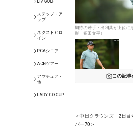
LIV GOLF
ステップ・ア
ップ
期待の若手・出利葉が上位に
ネクストヒロ
影：福田文平）
イン
PGAシニア
ACNツアー
この記事
アマチュア・
他
LADY GO CUP
＜中日クラウンズ 2日目
パー70＞