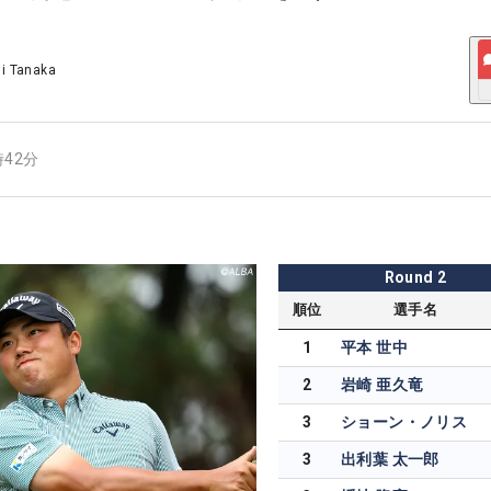
ji Tanaka
時42分
Round
2
順位
選手名
1
平本 世中
2
岩崎 亜久竜
3
ショーン・ノリス
3
出利葉 太一郎