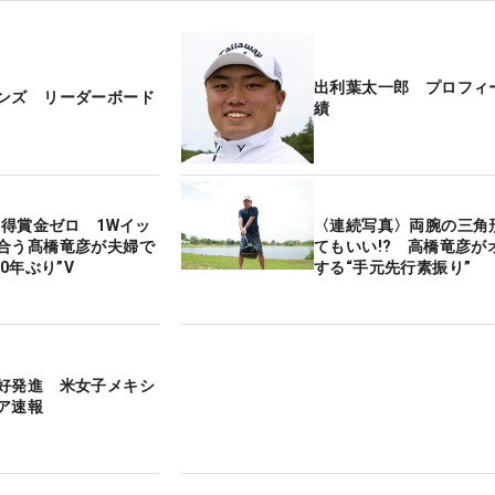
出利葉太一郎 プロフィ
ンズ リーダーボード
績
獲得賞金ゼロ 1Wイッ
〈連続写真〉両腕の三角
合う髙橋竜彦が夫婦で
てもいい!? 高橋竜彦が
20年ぶり”V
する“手元先行素振り”
好発進 米女子メキシ
ア速報