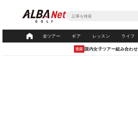
全ツアー
ギア
レッスン
ライフ
国内女子ツアー組み合わせ
注目