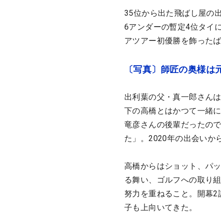
35位から出た飛ばし屋の
6アンダーの暫定4位タイ
アツアー初優勝を飾った
〔写真〕師匠の奥様は
出利葉の父・真一郎さんは
下の高橋とはかつて一緒
竜彦さんの後輩だったの
た」。2020年の出会い
高橋からはショット、パ
る舞い、ゴルフへの取り
努力を重ねること。開幕2
子も上向いてきた。