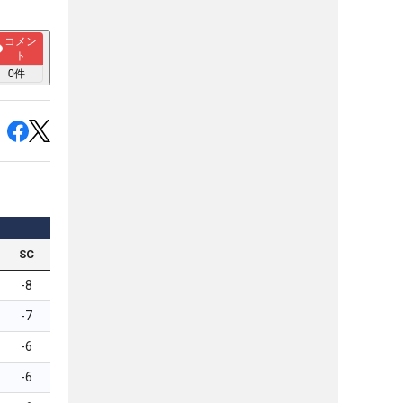
コメン
ト
0
件
SC
-8
-7
-6
-6