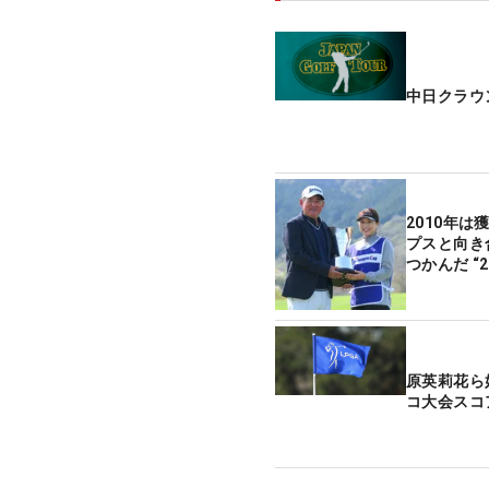
中日クラウ
2010年は
プスと向き
つかんだ “
原英莉花ら
コ大会スコ