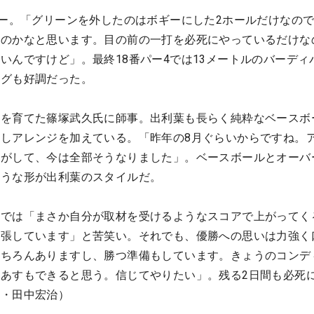
ギー。「グリーンを外したのはボギーにした2ホールだけなの
いのかなと思います。目の前の一打を必死にやっているだけな
いんですけど」。最終18番パー4では13メートルのバーディ
ングも好調だった。
らを育てた篠塚武久氏に師事。出利葉も長らく純粋なベースボ
しアレンジを加えている。「昨年の8月ぐらいからですね。
じがして、今は全部そうなりました」。ベースボールとオーバ
ような形が出利葉のスタイルだ。
ーでは「まさか自分が取材を受けるようなスコアで上がってく
緊張しています」と苦笑い。それでも、優勝への思いは力強く
もちろんありますし、勝つ準備もしています。きょうのコンデ
あすもできると思う。信じてやりたい」。残る2日間も必死
文・田中宏治）