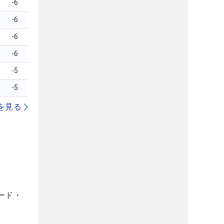
-6
-6
-6
-6
-5
-5
を見る
ード・