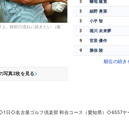
3
幡地 隆寛
3
細野 勇策
3
小平 智
浮上。師匠の流れに続きたい （撮
3
堀川 未来夢
9
宮里 優作
9
勝俣 陵
順位の続き
の写真
2
枚を見る
◇1日◇名古屋ゴルフ倶楽部 和合コース（愛知県）◇6557ヤ