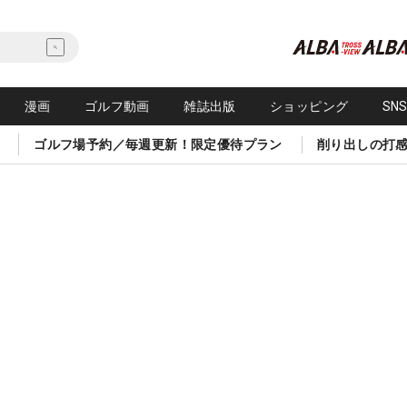
漫画
ゴルフ動画
雑誌出版
ショッピング
SN
ゴルフ場予約／毎週更新！限定優待プラン
削り出しの打