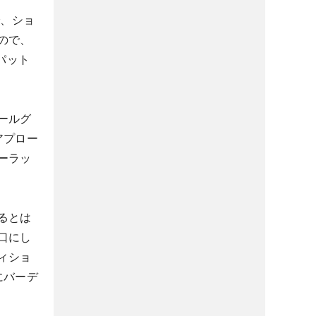
で、ショ
ので、
パット
ールグ
アプロー
ーラッ
るとは
口にし
ィショ
にバーデ