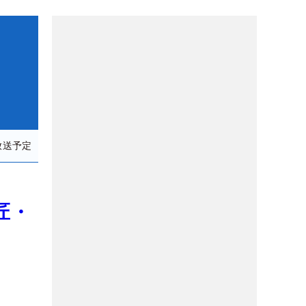
放送予定
匠・