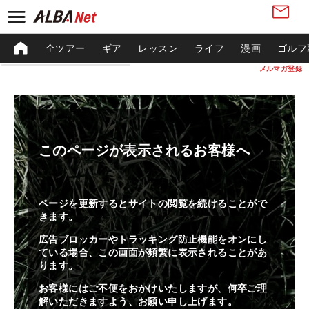
全ツアー
ギア
レッスン
ライフ
漫画
ゴルフ
メルマガ登録
このページが表示されるお客様へ
ページを更新するとサイトの閲覧を続けることがで
きます。
広告ブロッカーやトラッキング防止機能をオンにし
ている場合、この画面が頻繁に表示されることがあ
ります。
お客様にはご不便をおかけいたしますが、何卒ご理
解いただきますよう、お願い申し上げます。