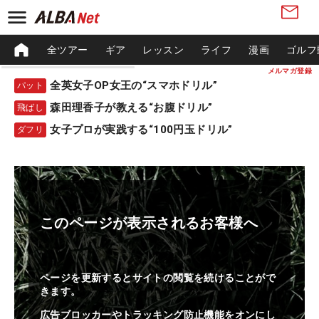
全ツアー
ギア
レッスン
ライフ
漫画
ゴルフ
メルマガ登録
全英女子OP女王の“スマホドリル”
パット
森田理香子が教える“お腹ドリル”
飛ばし
女子プロが実践する“100円玉ドリル”
ダフリ
このページが表示されるお客様へ
ページを更新するとサイトの閲覧を続けることがで
きます。
広告ブロッカーやトラッキング防止機能をオンにし