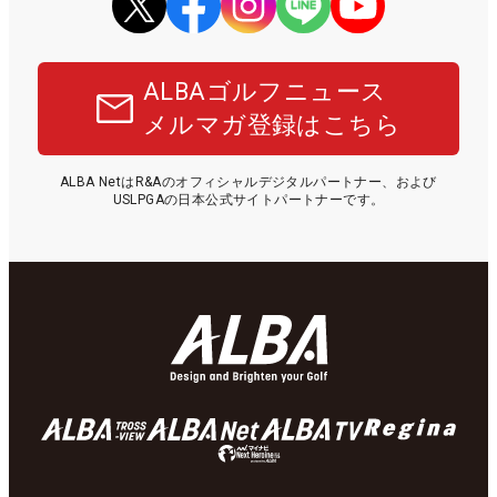
ALBAゴルフニュース
メルマガ登録はこちら
ALBA NetはR&Aのオフィシャルデジタルパートナー、および
USLPGAの日本公式サイトパートナーです。