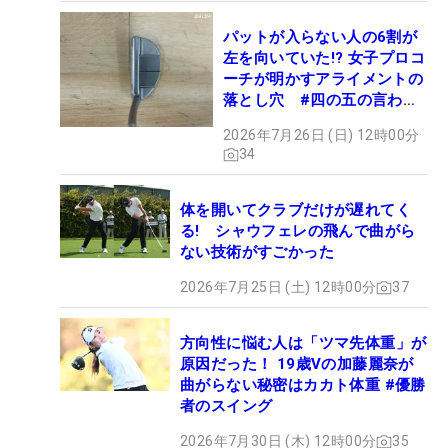
パットが入らない人の6割が
左を向いていた!? 女子プロコ
ーチが明かすアライメントの
落とし穴 #四の五の言わず
振り氣れ
2026年7月26日 (日) 12時00分
34
体を開いてクラブだけが遅れてく
る! シャウフェレの飛んで曲がら
ない技術がすごかった
2026年7月25日 (土) 12時00分
37
方向性に悩む人は「ツマ先体重」が
原因だった！ 19歳Vの加藤麗奈が
曲がらない秘密はカカト体重 #優勝
者のスイング
2026年7月30日 (木) 12時00分
35