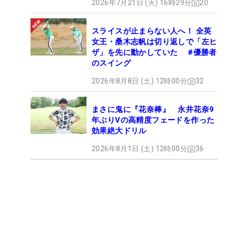
2026年7月21日 (火) 16時29分
20
スライスが止まらない人へ！ 全英
女王・桑木志帆は切り返しで「左ヒ
ザ」を先に動かしていた #優勝者
のスイング
2026年8月8日 (土) 12時00分
32
まさに鬼に『花奈棒』 永井花奈9
年ぶりVの高精度フェードを作った
効果絶大ドリル
2026年8月1日 (土) 12時00分
36