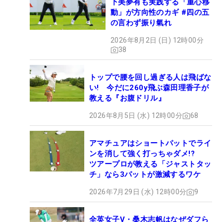
下美夢有も実践する「重心移
動」が方向性のカギ #四の五
の言わず振り氣れ
2026年8月2日 (日) 12時00分
38
トップで腰を回し過ぎる人は飛ばな
い! 今だに260y飛ぶ森田理香子が
教える『お腹ドリル』
2026年8月5日 (水) 12時00分
68
アマチュアはショートパットでライ
ンを消して強く打っちゃダメ!?
ツアープロが教える「ジャストタッ
チ」なら3パットが激減するワケ
2026年7月29日 (水) 12時00分
9
全英女子V・桑木志帆はなぜダフら