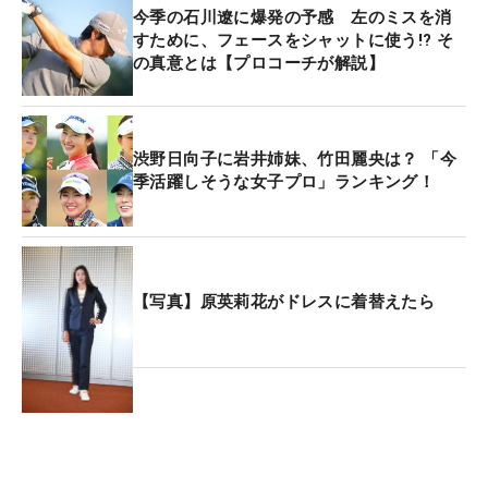
今季の石川遼に爆発の予感 左のミスを消
すために、フェースをシャットに使う!? そ
の真意とは【プロコーチが解説】
渋野日向子に岩井姉妹、竹田麗央は？ 「今
季活躍しそうな女子プロ」ランキング！
【写真】原英莉花がドレスに着替えたら