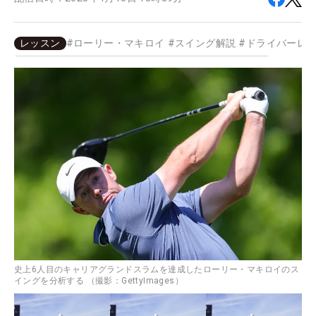
レッスン
#
ローリー・マキロイ
#
スイング解説
#
ドライバーレ
史上6人目のキャリアグランドスラムを達成したローリー・マキロイのス
イングを分析する （撮影：GettyImages）