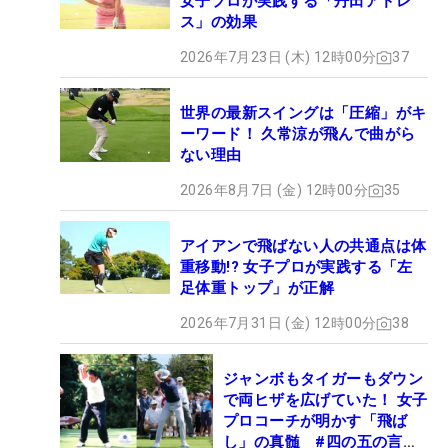
女子プロが実践する「丹田アドレ
ス」の効果
2026年7月23日 (木) 12時00分
37
世界の最新スイングは「圧縮」がキ
ーワード！ 久常涼が飛んで曲がら
ない理由
2026年8月7日 (金) 12時00分
35
アイアンで飛ばない人の共通点は体
重移動!? 女子プロが実践する「左
足体重トップ」が正解
2026年7月31日 (金) 12時00分
38
ジャンボもタイガーもダウン
で両ヒザを広げていた！ 女子
プロコーチが明かす「飛ば
し」の真髄 #四の五の言わ