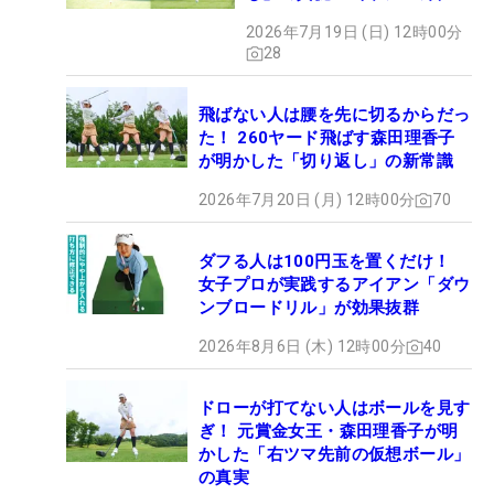
ず振り氣れ
2026年7月19日 (日) 12時00分
28
飛ばない人は腰を先に切るからだっ
た！ 260ヤード飛ばす森田理香子
が明かした「切り返し」の新常識
2026年7月20日 (月) 12時00分
70
ダフる人は100円玉を置くだけ！
女子プロが実践するアイアン「ダウ
ンブロードリル」が効果抜群
2026年8月6日 (木) 12時00分
40
ドローが打てない人はボールを見す
ぎ！ 元賞金女王・森田理香子が明
かした「右ツマ先前の仮想ボール」
の真実