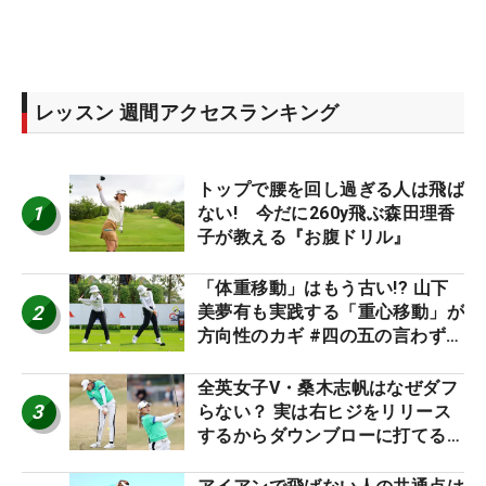
レッスン 週間アクセスランキング
トップで腰を回し過ぎる人は飛ば
1
ない! 今だに260y飛ぶ森田理香
子が教える『お腹ドリル』
「体重移動」はもう古い!? 山下
2
美夢有も実践する「重心移動」が
方向性のカギ #四の五の言わず振
り氣れ
全英女子V・桑木志帆はなぜダフ
3
らない？ 実は右ヒジをリリース
するからダウンブローに打てる #
優勝者のスイング