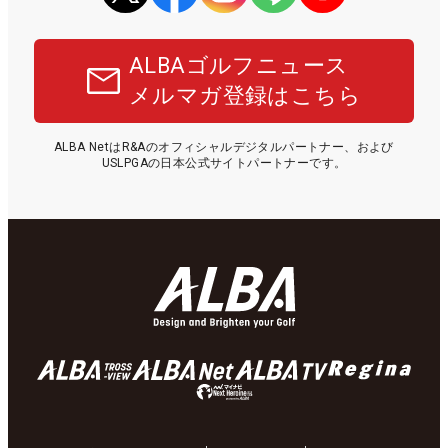
ALBAゴルフニュース
メルマガ登録はこちら
ALBA NetはR&Aのオフィシャルデジタルパートナー、および
USLPGAの日本公式サイトパートナーです。