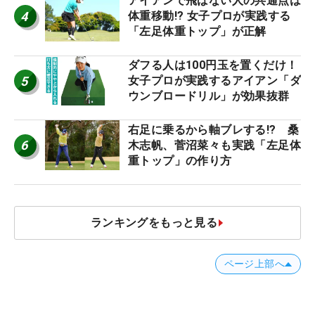
アイアンで飛ばない人の共通点は
4
体重移動!? 女子プロが実践する
「左足体重トップ」が正解
ダフる人は100円玉を置くだけ！
5
女子プロが実践するアイアン「ダ
ウンブロードリル」が効果抜群
右足に乗るから軸ブレする!? 桑
6
木志帆、菅沼菜々も実践「左足体
重トップ」の作り方
ランキングをもっと見る
ページ上部へ