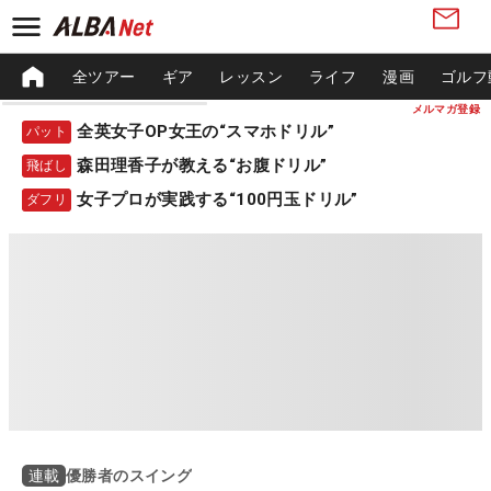
全ツアー
ギア
レッスン
ライフ
漫画
ゴルフ
メルマガ登録
全英女子OP女王の“スマホドリル”
パット
森田理香子が教える“お腹ドリル”
飛ばし
女子プロが実践する“100円玉ドリル”
ダフリ
優勝者のスイング
連載