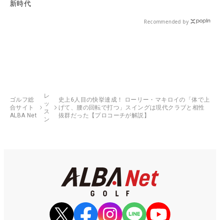
新時代
Recommended by
レ
ゴルフ総
史上6人目の快挙達成！ ローリー・マキロイの「体で上
ッ
合サイト
げて、腰の回転で打つ」スイングは現代クラブと相性
ス
ALBA Net
抜群だった【プロコーチが解説】
ン