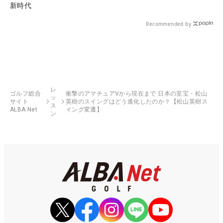
新時代
Recommended by
レ
ゴルフ総合
衝撃のアマチュアVから現在まで 日本の至宝・松山
ッ
サイト
英樹のスイングはどう進化したのか？【松山英樹ス
ス
ALBA Net
イング変遷】
ン