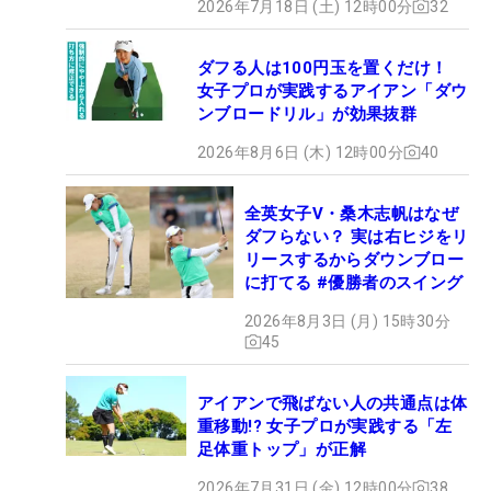
2026年7月18日 (土) 12時00分
32
ダフる人は100円玉を置くだけ！
女子プロが実践するアイアン「ダウ
ンブロードリル」が効果抜群
2026年8月6日 (木) 12時00分
40
全英女子V・桑木志帆はなぜ
ダフらない？ 実は右ヒジをリ
リースするからダウンブロー
に打てる #優勝者のスイング
2026年8月3日 (月) 15時30分
45
アイアンで飛ばない人の共通点は体
重移動!? 女子プロが実践する「左
足体重トップ」が正解
2026年7月31日 (金) 12時00分
38