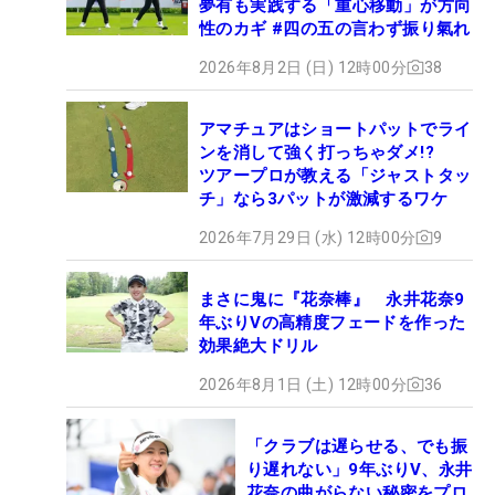
夢有も実践する「重心移動」が方向
性のカギ #四の五の言わず振り氣れ
2026年8月2日 (日) 12時00分
38
アマチュアはショートパットでライ
ンを消して強く打っちゃダメ!?
ツアープロが教える「ジャストタッ
チ」なら3パットが激減するワケ
2026年7月29日 (水) 12時00分
9
まさに鬼に『花奈棒』 永井花奈9
年ぶりVの高精度フェードを作った
効果絶大ドリル
2026年8月1日 (土) 12時00分
36
「クラブは遅らせる、でも振
り遅れない」9年ぶりV、永井
花奈の曲がらない秘密をプロ