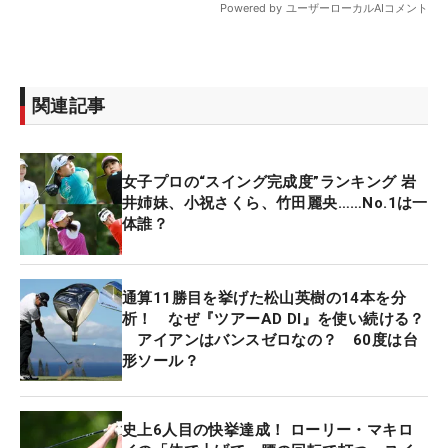
関連記事
女子プロの“スイング完成度”ランキング 岩
井姉妹、小祝さくら、竹田麗央……No.1は一
体誰？
通算11勝目を挙げた松山英樹の14本を分
析！ なぜ『ツアーAD DI』を使い続ける？
アイアンはバンスゼロなの？ 60度は台
形ソール？
史上6人目の快挙達成！ ローリー・マキロ