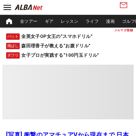
全ツアー
ギア
レッスン
ライフ
漫画
ゴルフ
メルマガ登録
全英女子OP女王の“スマホドリル”
パット
森田理香子が教える“お腹ドリル”
飛ばし
女子プロが実践する“100円玉ドリル”
ダフリ
[写真] 衝撃のアマチュアVから現在まで 日本