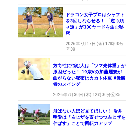
ドラコン女子プロはシャフト
を3回しならせる！ 「逆→順
→逆」が300ヤードを生む秘
密
2026年7月17日 (金) 12時00分
38
方向性に悩む人は「ツマ先体重」が
原因だった！ 19歳Vの加藤麗奈が
曲がらない秘密はカカト体重 #優勝
者のスイング
2026年7月30日 (木) 12時00分
35
飛ばない人ほど見てほしい！ 岩井
明愛は「右ヒザを寄せつつ左ヒザを
伸ばす」ことで回転力アップ