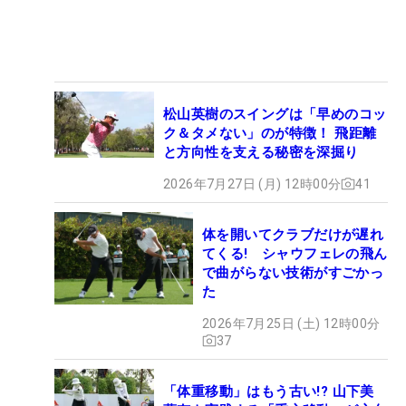
松山英樹のスイングは「早めのコッ
ク＆タメない」のが特徴！ 飛距離
と方向性を支える秘密を深掘り
2026年7月27日 (月) 12時00分
41
体を開いてクラブだけが遅れ
てくる! シャウフェレの飛ん
で曲がらない技術がすごかっ
た
2026年7月25日 (土) 12時00分
37
「体重移動」はもう古い!? 山下美