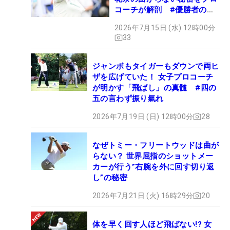
コーチが解剖 #優勝者のス
イング
2026年7月15日 (水) 12時00分
33
ジャンボもタイガーもダウンで両ヒ
ザを広げていた！ 女子プロコーチ
が明かす「飛ばし」の真髄 #四の
五の言わず振り氣れ
2026年7月19日 (日) 12時00分
28
なぜトミー・フリートウッドは曲が
らない？ 世界屈指のショットメー
カーが行う”右腕を外に回す切り返
し”の秘密
2026年7月21日 (火) 16時29分
20
体を早く回す人ほど飛ばない!? 女