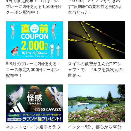
4日間限定配布！11月までの
『G740』アイアンが引き出
プレーに2回使える1,500円分
す“反則級”の寛容性と飛びは
クーポン配布中！
本当だった！
8-9月のプレーに2回使える！
スイスの叡智が生んだTPTシ
コース限定2,000円クーポン
ャフトで、ゴルフを異次元の
配布中！
世界へ
ネクストヒロイン選手とラウ
インター5分、都心から60分