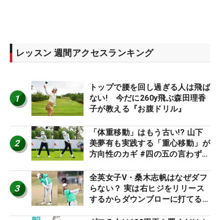
レッスン 週間アクセスランキング
トップで腰を回し過ぎる人は飛ば
1
ない! 今だに260y飛ぶ森田理香
子が教える『お腹ドリル』
「体重移動」はもう古い!? 山下
2
美夢有も実践する「重心移動」が
方向性のカギ #四の五の言わず振
り氣れ
全英女子V・桑木志帆はなぜダフ
3
らない？ 実は右ヒジをリリース
するからダウンブローに打てる #
優勝者のスイング