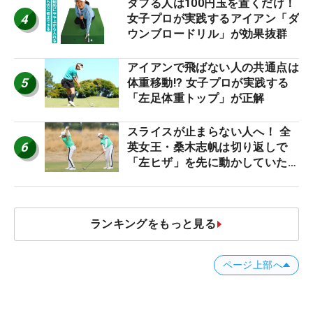
ダフる人は100円玉を置くだけ！
4
女子プロが実践するアイアン「ダ
ウンブロードリル」が効果抜群
アイアンで飛ばない人の共通点は
5
体重移動!? 女子プロが実践する
「左足体重トップ」が正解
スライスが止まらない人へ！ 全
6
英女王・桑木志帆は切り返しで
「左ヒザ」を先に動かしていた
#優勝者のスイング
ランキングをもっと見る
ページ上部へ