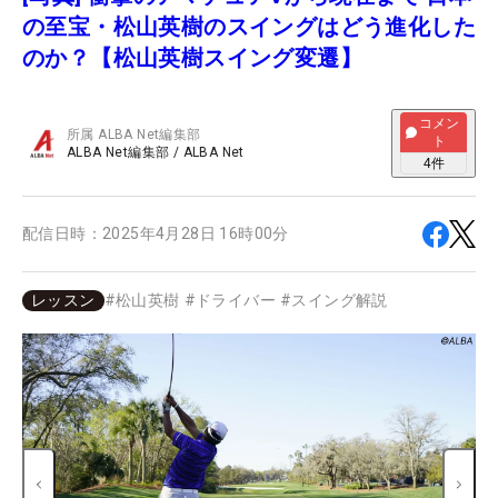
の至宝・松山英樹のスイングはどう進化した
のか？【松山英樹スイング変遷】
コメン
所属
ALBA Net編集部
ト
ALBA Net編集部
/
ALBA Net
4
件
配信日時：
2025年4月28日 16時00分
レッスン
#
松山英樹
#
ドライバー
#
スイング解説