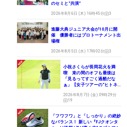
のセミと“共演”
2026年8月6日 (木) 16時45分
3
進藤大典ジュニア大会が10月に開
催 優勝者にはプロトーナメント出
場権
2026年8月5日 (水) 17時02分
3
小祝さくらが長岡花火を満
喫 束の間のオフも最後は
「見るってすごく過酷だな
ぁ」【女子ツアーの“ヒトネ
タ”】
2026年8月7日 (金) 09時29分
19
「フワフワ」と「しっかり」の絶妙
なバランス！ 新しい『FJクオンタ