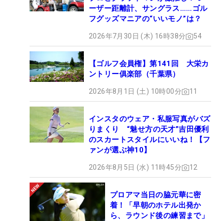
ーザー距離計、サングラス……ゴル
フグッズマニアの“いいモノ”は？
2026年7月30日 (木) 16時38分
54
【ゴルフ会員権】第141回 大栄カ
ントリー俱楽部（千葉県）
2026年8月1日 (土) 10時00分
11
インスタのウェア・私服写真がバズ
りまくり “魅せ方の天才”吉田優利
のスカートスタイルにいいね！【フ
ァンが選ぶ神10】
2026年8月5日 (水) 11時45分
12
プロアマ当日の脇元華に密
着！「早朝のホテル出発か
ら、ラウンド後の練習まで」