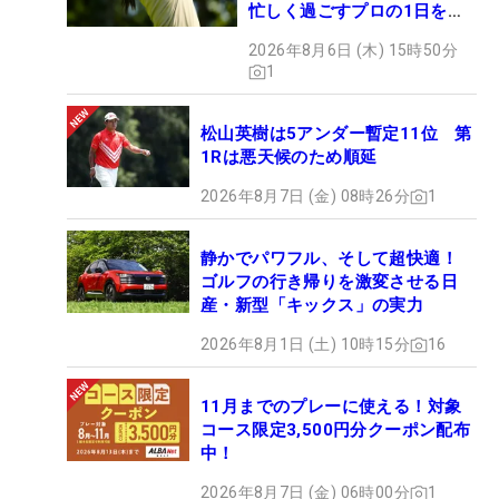
忙しく過ごすプロの1日を公
開
2026年8月6日 (木) 15時50分
1
松山英樹は5アンダー暫定11位 第
1Rは悪天候のため順延
2026年8月7日 (金) 08時26分
1
静かでパワフル、そして超快適！
ゴルフの行き帰りを激変させる日
産・新型「キックス」の実力
2026年8月1日 (土) 10時15分
16
11月までのプレーに使える！対象
コース限定3,500円分クーポン配布
中！
2026年8月7日 (金) 06時00分
1