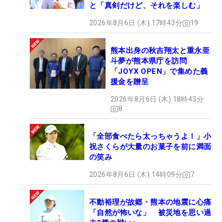
と「真剣だけど、それを楽しむ」
2026年8月6日 (木) 17時43分
19
熊本出身の秋吉翔太と重永亜
斗夢が熊本県庁を訪問
「JOYX OPEN」で集めた義
援金を贈呈
2026年8月6日 (木) 18時43分
8
「全部食べたら太っちゃうよ！」小
祝さくらが大量のお菓子を前に満面
の笑み
2026年8月6日 (木) 14時09分
7
不動裕理が故郷・熊本の地震に心痛
「自然が怖いな」 被災地を思い過