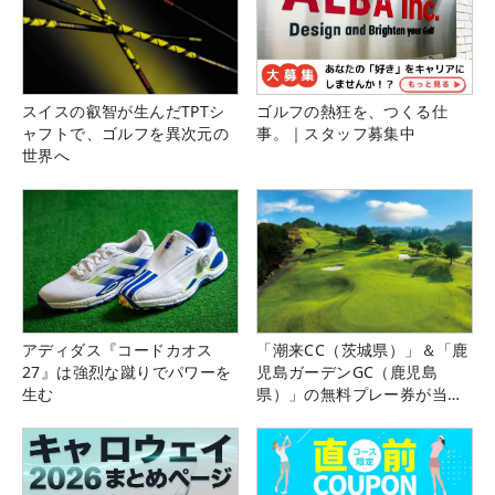
スイスの叡智が生んだTPTシ
ゴルフの熱狂を、つくる仕
ャフトで、ゴルフを異次元の
事。｜スタッフ募集中
世界へ
アディダス『コードカオス
「潮来CC（茨城県）」＆「鹿
27』は強烈な蹴りでパワーを
児島ガーデンGC（鹿児島
生む
県）」の無料プレー券が当た
る！！