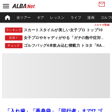
全ツアー
ギア
レッスン
ライフ
漫画
ゴルフ
メルマガ登録
スカートスタイルが美しい女子プロ トップ10
ランキング
女子プロやキャディがやる「ガチの熱中症対策」
注目！
ゴルフバッグ4本飲み込む積載力 トヨタ「RAV4」
チェック
「入れ歯」「香典袋」「同行者」まで!? ゴ