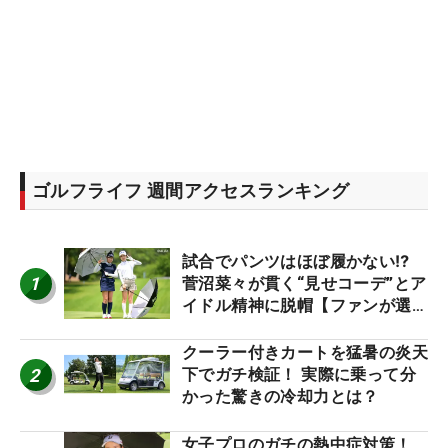
ゴルフライフ 週間アクセスランキング
試合でパンツはほぼ履かない⁉
1
菅沼菜々が貫く“見せコーデ”とア
イドル精神に脱帽【ファンが選ぶ
神10】
クーラー付きカートを猛暑の炎天
2
下でガチ検証！ 実際に乗って分
かった驚きの冷却力とは？
女子プロのガチの熱中症対策！