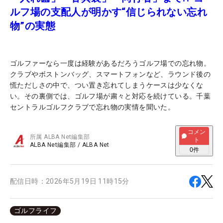
ルフ場の支配人が明かす“信じられない忘れ
物”の実態
ゴルファーなら一度は経験があるだろうゴルフ場での忘れ物。
クラブやボストンバッグ、スマートフォンなど、ラウンド後の
慌ただしさの中で、つい置き忘れてしまうケースは少なくな
い。その裏側では、ゴルフ場が粛々と対応を続けている。千葉
セントラルゴルフクラブで忘れ物の実情を聞いた。
コメン
所属
ALBA Net編集部
ト
ALBA Net編集部
/
ALBA Net
0
件
配信日時：
2026年5月19日 11時15分
ゴルフライフ