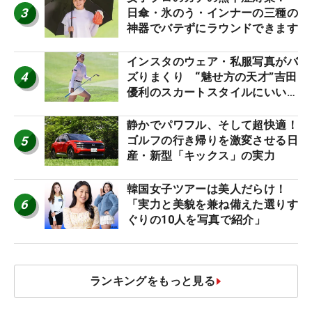
3
日傘・氷のう・インナーの三種の
神器でバテずにラウンドできます
インスタのウェア・私服写真がバ
4
ズりまくり “魅せ方の天才”吉田
優利のスカートスタイルにいい
ね！【ファンが選ぶ神10】
静かでパワフル、そして超快適！
5
ゴルフの行き帰りを激変させる日
産・新型「キックス」の実力
韓国女子ツアーは美人だらけ！
6
「実力と美貌を兼ね備えた選りす
ぐりの10人を写真で紹介」
ランキングをもっと見る