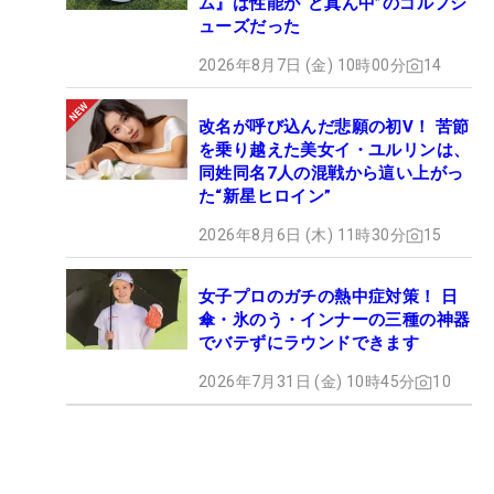
ム』は性能が“ど真ん中”のゴルフシ
ューズだった
2026年8月7日 (金) 10時00分
14
改名が呼び込んだ悲願の初V！ 苦節
を乗り越えた美女イ・ユルリンは、
同姓同名7人の混戦から這い上がっ
た“新星ヒロイン”
2026年8月6日 (木) 11時30分
15
女子プロのガチの熱中症対策！ 日
傘・氷のう・インナーの三種の神器
でバテずにラウンドできます
2026年7月31日 (金) 10時45分
10