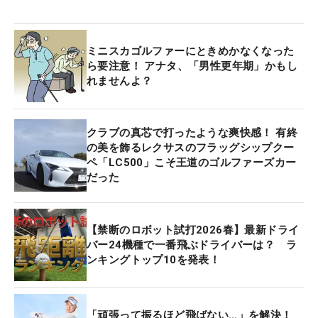
ミニスカゴルファーにときめかなくなった
ら要注意！ アナタ、「男性更年期」かもし
れませんよ？
クラブの真芯で打ったような爽快感！ 有終
の美を飾るレクサスのフラッグシップクー
ペ「LC500」こそ王道のゴルファーズカー
だった
【禁断のロボット試打2026春】最新ドライ
バー24機種で一番飛ぶドライバーは？ ラ
ンキングトップ10を発表！
「頑張って振るほど飛ばない…」を解決！