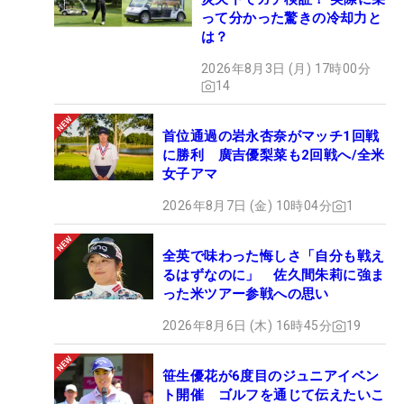
って分かった驚きの冷却力と
は？
2026年8月3日 (月) 17時00分
14
首位通過の岩永杏奈がマッチ1回戦
に勝利 廣吉優梨菜も2回戦へ/全米
女子アマ
2026年8月7日 (金) 10時04分
1
全英で味わった悔しさ「自分も戦え
るはずなのに」 佐久間朱莉に強ま
った米ツアー参戦への思い
2026年8月6日 (木) 16時45分
19
笹生優花が6度目のジュニアイベン
ト開催 ゴルフを通じて伝えたいこ