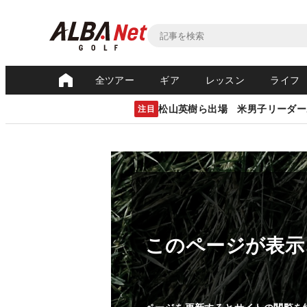
全ツアー
ギア
レッスン
ライフ
松山英樹ら出場 米男子リーダー
注目
このページが表示