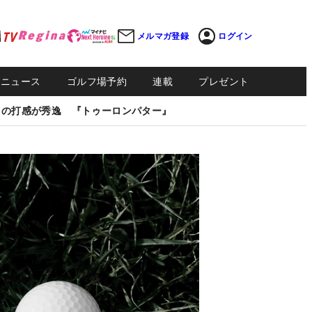
メルマガ登録
ログイン
Sニュース
ゴルフ場予約
連載
プレゼント
しの打感が秀逸 『トゥーロンパター』