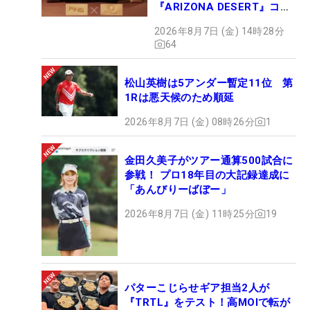
『ARIZONA DESERT』コレ
クション、9月15日限定デビ
2026年8月7日 (金) 14時28分
ュー
64
松山英樹は5アンダー暫定11位 第
1Rは悪天候のため順延
2026年8月7日 (金) 08時26分
1
金田久美子がツアー通算500試合に
参戦！ プロ18年目の大記録達成に
「あんびりーばぼー」
2026年8月7日 (金) 11時25分
19
パターこじらせギア担当2人が
『TRTL』をテスト！高MOIで転が