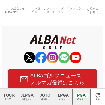
ゴルフ総合サイト
米国
ファーマーズ・インシュラン
組み合
ALBA Net
男子
ス・オープン
わせ
ALBAゴルフニュース
メルマガ登録はこちら
TOUR
JLPGA
JGTO
LPGA
PGA
ALBA NetはR&Aのオフィシャルデジタルパートナー、および
閉じる
USLPGAの日本公式サイトパートナーです。
全ツアー
国内女子
国内男子
米国女子
米国男子
更新