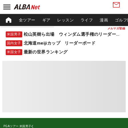
全ツアー
ギア
レッスン
ライフ
漫画
ゴルフ
メルマガ登録
松山英樹ら出場 ウィンダム選手権のリーダーボード
米国男子
北海道meijiカップ リーダーボード
国内女子
最新の世界ランキング
米国女子
PGAツアー
米国男子