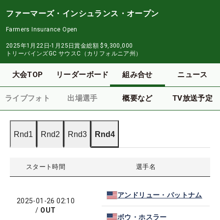
ファーマーズ・インシュランス・オープン
Farmers Insurance Open
2025年1月22日-1月25日
賞金総額
$9,300,000
トリーパインズGC サウスC（カリフォルニア州）
大会TOP
リーダーボード
組み合せ
ニュース
ライブフォト
出場選手
概要など
TV放送予定
Rnd1
Rnd2
Rnd3
Rnd4
スタート時間
選手名
アンドリュー・パットナム
2025-01-26 02:10
/
OUT
ボウ・ホスラー