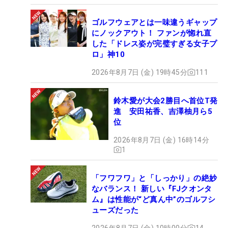
ゴルフウェアとは一味違うギャップ
にノックアウト！ ファンが惚れ直
した「ドレス姿が完璧すぎる女子プ
ロ」神10
2026年8月7日 (金) 19時45分
111
鈴木愛が大会2勝目へ首位T発
進 安田祐香、吉澤柚月ら5
位
2026年8月7日 (金) 16時14分
1
「フワフワ」と「しっかり」の絶妙
なバランス！ 新しい『FJクオンタ
ム』は性能が“ど真ん中”のゴルフシ
ューズだった
2026年8月7日 (金) 10時00分
14