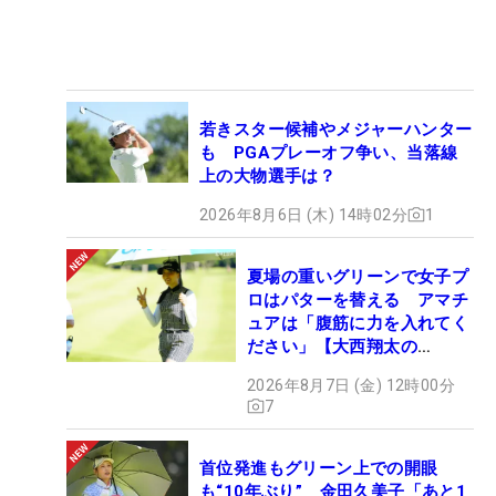
若きスター候補やメジャーハンター
も PGAプレーオフ争い、当落線
上の大物選手は？
2026年8月6日 (木) 14時02分
1
夏場の重いグリーンで女子プ
ロはパターを替える アマチ
ュアは「腹筋に力を入れてく
ださい」【大西翔太の
HOTSHOT】
2026年8月7日 (金) 12時00分
7
首位発進もグリーン上での開眼
も“10年ぶり” 金田久美子「あと1