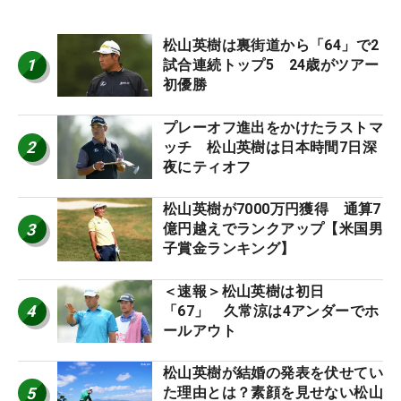
松山英樹は裏街道から「64」で2
1
試合連続トップ5 24歳がツアー
初優勝
プレーオフ進出をかけたラストマ
2
ッチ 松山英樹は日本時間7日深
夜にティオフ
松山英樹が7000万円獲得 通算7
3
億円越えでランクアップ【米国男
子賞金ランキング】
＜速報＞松山英樹は初日
4
「67」 久常涼は4アンダーでホ
ールアウト
松山英樹が結婚の発表を伏せてい
5
た理由とは？素顔を見せない松山