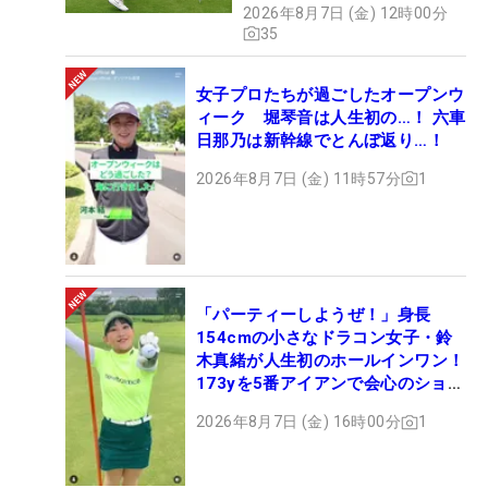
2026年8月7日 (金) 12時00分
35
女子プロたちが過ごしたオープンウ
ィーク 堀琴音は人生初の…！ 六車
日那乃は新幹線でとんぼ返り…！
2026年8月7日 (金) 11時57分
1
「パーティーしようぜ！」身長
154cmの小さなドラコン女子・鈴
木真緒が人生初のホールインワン！
173yを5番アイアンで会心のショッ
ト
2026年8月7日 (金) 16時00分
1