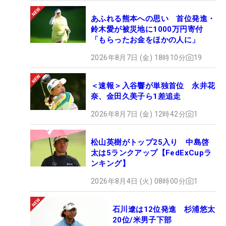
あふれる熊本への思い 首位発進・
鈴木愛が被災地に1000万円寄付
「もらったお金をほかの人に」
2026年8月7日 (金) 18時10分
19
＜速報＞入谷響が単独首位 永井花
奈、金田久美子ら1差追走
2026年8月7日 (金) 12時42分
1
松山英樹がトップ25入り 中島啓
太は5ランクアップ【FedExCupラ
ンキング】
2026年8月4日 (火) 08時00分
1
石川遼は12位発進 杉浦悠太
20位/米男子下部