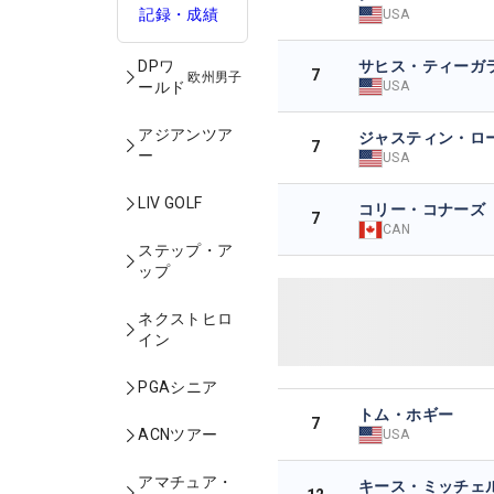
記録・成績
USA
サヒス・ティーガ
DPワ
7
欧州男子
USA
ールド
アジアンツア
ジャスティン・ロ
7
ー
USA
LIV GOLF
コリー・コナーズ
7
CAN
ステップ・ア
ップ
ネクストヒロ
イン
PGAシニア
トム・ホギー
7
ACNツアー
USA
アマチュア・
キース・ミッチェ