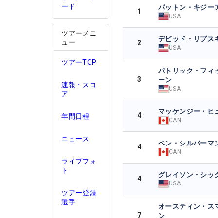
ード
パットン・キジー
1
USA
ツアーメニ
デビッド・リプス
ュー
2
USA
ツアーTOP
パトリック・フィ
3
ーン
速報・スコ
USA
ア
マッケンジー・ヒ
4
年間日程
CAN
ニュース
ベン・シルバーマ
4
CAN
ライブフォ
ト
グレイソン・シッ
4
USA
ツアー登録
選手
オースティン・ス
7
ン