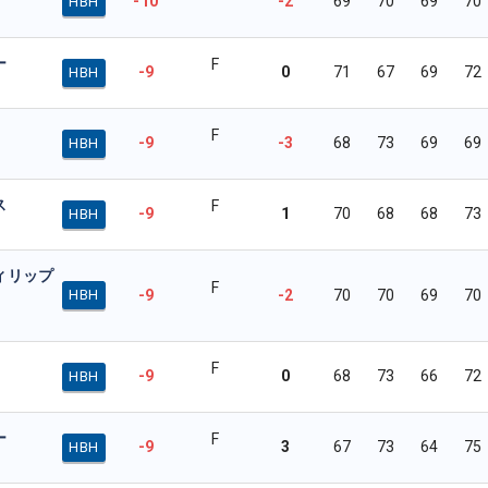
-10
-2
69
70
69
70
HBH
ー
F
-9
0
71
67
69
72
HBH
F
-9
-3
68
73
69
69
HBH
ス
F
-9
1
70
68
68
73
HBH
ィリップ
F
-9
-2
70
70
69
70
HBH
F
-9
0
68
73
66
72
HBH
ー
F
-9
3
67
73
64
75
HBH