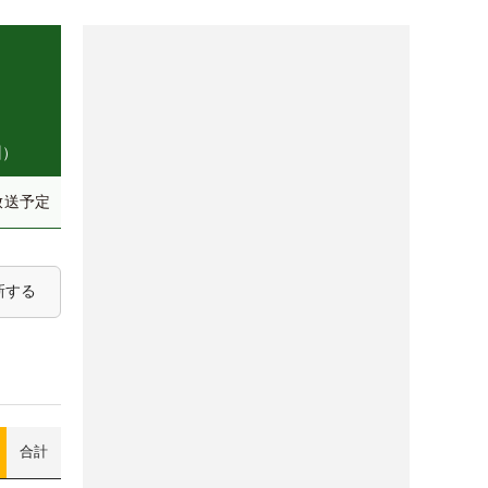
州）
放送予定
新する
合計