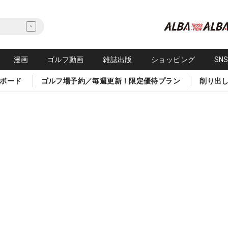
漫画
ゴルフ動画
雑誌出版
ショッピング
SN
ボード
ゴルフ場予約／毎週更新！限定優待プラン
削り出