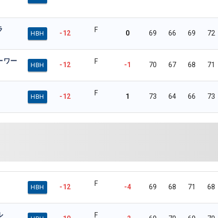
ラ
F
-12
0
69
66
69
72
HBH
ーワー
F
-12
-1
70
67
68
71
HBH
F
-12
1
73
64
66
73
HBH
F
-12
-4
69
68
71
68
HBH
ル
F