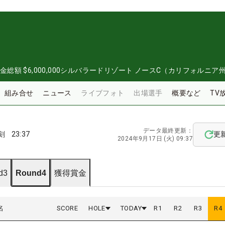
金総額
$6,000,000
シルバラードリゾート ノースC（カリフォルニア
組み合せ
ニュース
ライブフォト
出場選手
概要など
TV
データ最終更新：
刻
23:37
更
2024年9月17日 (火) 09:37
d3
Round4
獲得賞金
名
SCORE
HOLE
TODAY
R
1
R
2
R
3
R
4