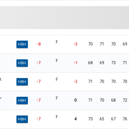
F
-8
-3
70
71
70
69
HBH
F
-7
-1
68
69
73
71
HBH
ス
F
-7
-2
71
70
70
70
HBH
ン
F
-7
0
71
70
68
72
HBH
F
-7
4
73
65
67
76
HBH