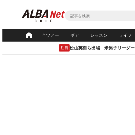
全ツアー
ギア
レッスン
ライフ
松山英樹ら出場 米男子リーダー
注目