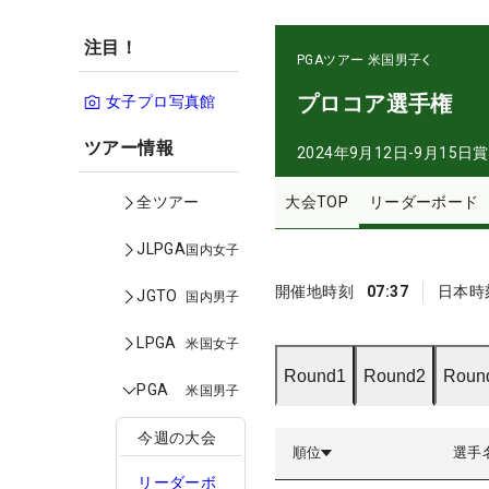
注目！
PGAツアー
米国男子
プロコア選手権
女子プロ写真館
ツアー情報
2024年9月12日-9月15日
賞
大会TOP
リーダーボード
全ツアー
JLPGA
国内女子
開催地時刻
07:37
日本時
JGTO
国内男子
LPGA
米国女子
Round1
Round2
Roun
PGA
米国男子
今週の大会
順位
選手
リーダーボ