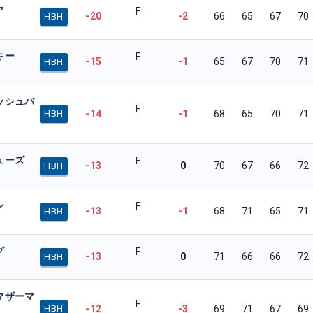
ア
F
-20
-2
66
65
67
70
HBH
キー
F
-15
-1
65
67
70
71
HBH
ッシュバ
F
-14
-1
68
65
70
71
HBH
ューズ
F
-13
0
70
67
66
72
HBH
ン
F
-13
-1
68
71
65
71
HBH
グ
F
-13
0
71
66
66
72
HBH
マザーマ
F
-12
-3
69
71
67
69
HBH