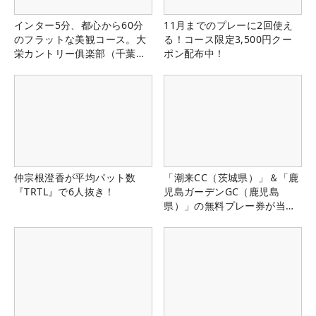
インター5分、都心から60分
11月までのプレーに2回使え
のフラットな美観コース。大
る！コース限定3,500円クー
栄カントリー俱楽部（千葉
ポン配布中！
県）
仲宗根澄香が平均パット数
「潮来CC（茨城県）」＆「鹿
『TRTL』で6人抜き！
児島ガーデンGC（鹿児島
県）」の無料プレー券が当た
る！！