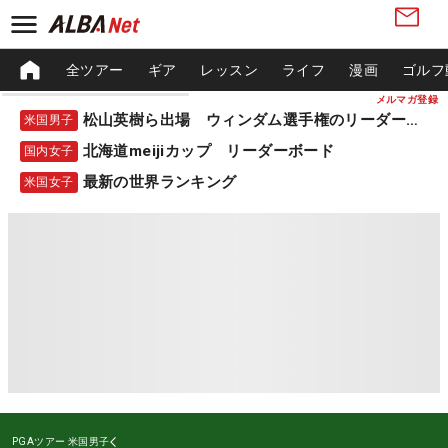
全ツアー
ギア
レッスン
ライフ
漫画
ゴルフ
メルマガ登録
松山英樹ら出場 ウィンダム選手権のリーダーボード
米国男子
北海道meijiカップ リーダーボード
国内女子
最新の世界ランキング
米国女子
PGAツアー
米国男子