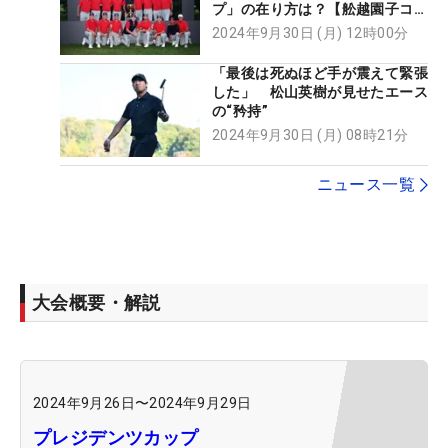
プ」の在り方は？【舩越園子コラ
ム】
2024年9月30日 (月) 12時00分
「最後は死ぬほど手が震えて緊張
した」 松山英樹が見せたエース
の“矜持”
2024年9月30日 (月) 08時21分
ニュース一覧
大会概要・解説
2024年9月26日
〜
2024年9月29日
プレジデンツカップ