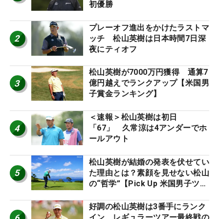
初優勝
プレーオフ進出をかけたラストマ
2
ッチ 松山英樹は日本時間7日深
夜にティオフ
松山英樹が7000万円獲得 通算7
3
億円越えでランクアップ【米国男
子賞金ランキング】
＜速報＞松山英樹は初日
4
「67」 久常涼は4アンダーでホ
ールアウト
松山英樹が結婚の発表を伏せてい
5
た理由とは？素顔を見せない松山
の“哲学”【Pick Up 米国男子ツア
ー十大ニュース】
好調の松山英樹は3番手にランク
6
イン レギュラーツアー最終戦の