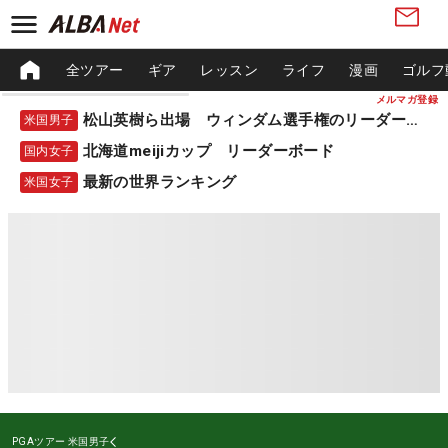
全ツアー
ギア
レッスン
ライフ
漫画
ゴルフ
メルマガ登録
松山英樹ら出場 ウィンダム選手権のリーダーボード
米国男子
北海道meijiカップ リーダーボード
国内女子
最新の世界ランキング
米国女子
PGAツアー
米国男子