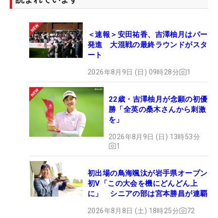
＜速報＞安田祐香、吉澤柚月はパー
発進 大混戦の最終ラウンドがスタ
ート
2026年8月9日 (日) 09時28分
1
22歳・吉澤柚月が念願の初優
勝「全英の桑木さんから刺激
を」
2026年8月9日 (日) 13時53分
1
初出場の鳥海颯汰が岩手県オープン
初V「この大会を機にどんどん上
に」 シニアの部は宮本勝昌が連覇
2026年8月8日 (土) 18時25分
72