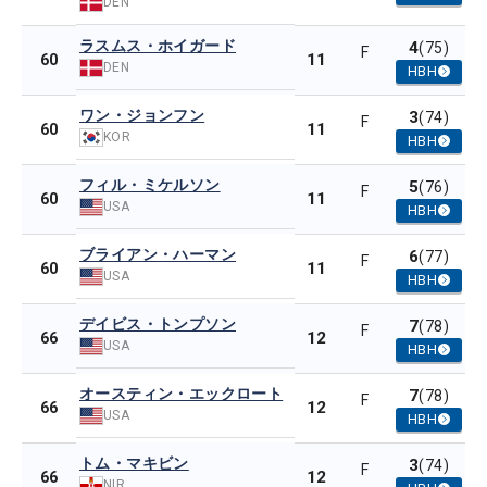
DEN
ラスムス・ホイガード
4
(75)
F
11
60
DEN
HBH
ワン・ジョンフン
3
(74)
F
11
60
KOR
HBH
フィル・ミケルソン
5
(76)
F
11
60
USA
HBH
ブライアン・ハーマン
6
(77)
F
11
60
USA
HBH
デイビス・トンプソン
7
(78)
F
12
66
USA
HBH
オースティン・エックロート
7
(78)
F
12
66
USA
HBH
トム・マキビン
3
(74)
F
12
66
NIR