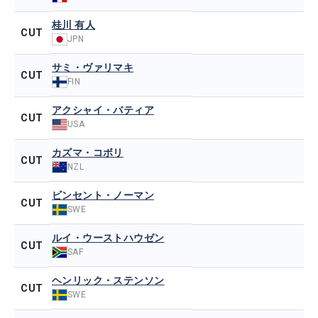
桂川 有人
CUT
JPN
サミ・ヴァリマキ
CUT
FIN
アクシャイ・バティア
CUT
USA
カズマ・コボリ
CUT
NZL
ビンセント・ノーマン
CUT
SWE
ルイ・ウーストハウゼン
CUT
SAF
ヘンリック・ステンソン
CUT
SWE