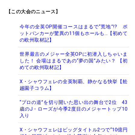
【この大会のニュース】
今年の全英OP開催コースはまるで“荒地”!? ポ
ットバンカーが驚異の11個もホールも…【初めて
の欧州取材記】
世界最古のメジャー全英OPに初潜入しちゃいま
した！ 会場はまるであの“夢の国”みたい？ 【初
めての欧州取材記】
X・シャウフェレの全英制覇、静かなる快挙【舩
越園子コラム】
“プロの道”を切り開いた思い出の舞台で2位 43
歳のJ・ローズが今季2度目のメジャートップ10
入り
X・シャウフェレはビッグタイトル2つで“10億円