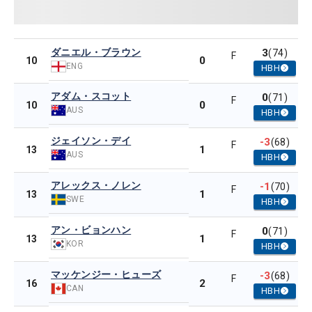
ダニエル・ブラウン
3
(74)
F
0
10
ENG
HBH
アダム・スコット
0
(71)
F
0
10
AUS
HBH
ジェイソン・デイ
-3
(68)
F
1
13
AUS
HBH
アレックス・ノレン
-1
(70)
F
1
13
SWE
HBH
アン・ビョンハン
0
(71)
F
1
13
KOR
HBH
マッケンジー・ヒューズ
-3
(68)
F
2
16
CAN
HBH