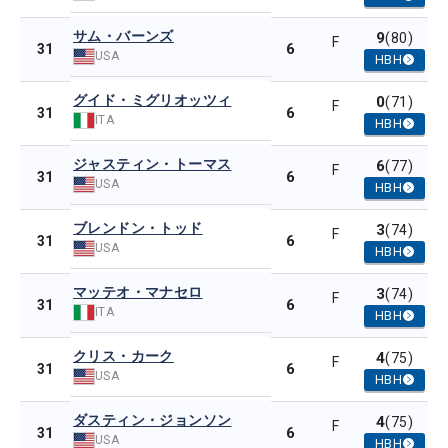
サム・バーンズ
9
(80)
F
6
31
USA
HBH
グイド・ミグリオッツィ
0
(71)
F
6
31
ITA
HBH
ジャスティン・トーマス
6
(77)
F
6
31
USA
HBH
ブレンドン・トッド
3
(74)
F
6
31
USA
HBH
マッテオ・マナセロ
3
(74)
F
6
31
ITA
HBH
クリス・カーク
4
(75)
F
6
31
USA
HBH
ダスティン・ジョンソン
4
(75)
F
6
31
USA
HBH