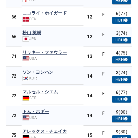
HBH
ニコライ・ホイガード
6
(77)
F
12
66
DEN
HBH
松山 英樹
3
(74)
F
12
66
JPN
HBH
リッキー・ファウラー
4
(75)
F
13
71
USA
HBH
ソン・ヨンハン
3
(74)
F
14
72
KOR
HBH
マルセル・シエム
6
(77)
F
14
72
GER
HBH
トム・ホギー
9
(80)
F
14
72
USA
HBH
アレックス・チェイカ
9
(80)
F
15
75
GER