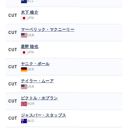
NZL
木下 稜介
CUT
JPN
マーベリック・マクニーリー
CUT
USA
星野 陸也
CUT
JPN
ヤニク・ポール
CUT
GER
テイラー・ムーア
CUT
USA
ビクトル・ホブラン
CUT
NOR
ジャスパー・スタッブス
CUT
AUS