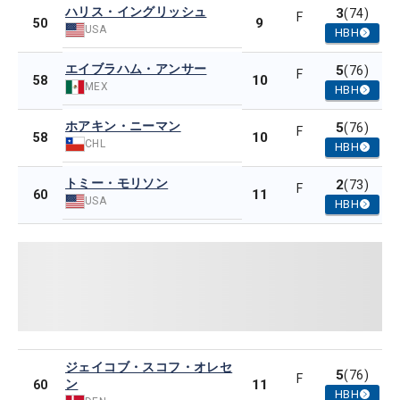
ハリス・イングリッシュ
3
(74)
F
9
50
USA
HBH
エイブラハム・アンサー
5
(76)
F
10
58
MEX
HBH
ホアキン・ニーマン
5
(76)
F
10
58
CHL
HBH
トミー・モリソン
2
(73)
F
11
60
USA
HBH
ジェイコブ・スコフ・オレセ
5
(76)
F
ン
11
60
HBH