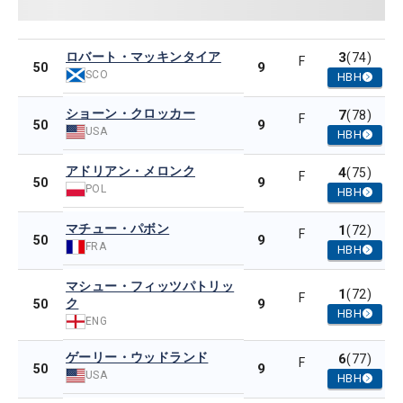
ロバート・マッキンタイア
3
(74)
F
9
50
SCO
HBH
ショーン・クロッカー
7
(78)
F
9
50
USA
HBH
アドリアン・メロンク
4
(75)
F
9
50
POL
HBH
マチュー・パボン
1
(72)
F
9
50
FRA
HBH
マシュー・フィッツパトリッ
1
(72)
F
ク
9
50
HBH
ENG
ゲーリー・ウッドランド
6
(77)
F
9
50
USA
HBH