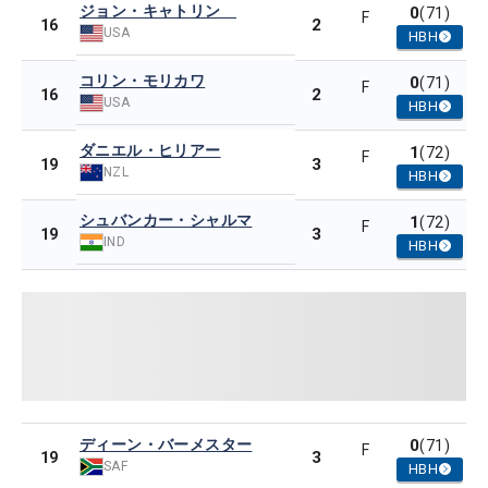
ジョン・キャトリン
0
(71)
F
2
16
USA
HBH
コリン・モリカワ
0
(71)
F
2
16
USA
HBH
ダニエル・ヒリアー
1
(72)
F
3
19
NZL
HBH
シュバンカー・シャルマ
1
(72)
F
3
19
IND
HBH
ディーン・バーメスター
0
(71)
F
3
19
SAF
HBH