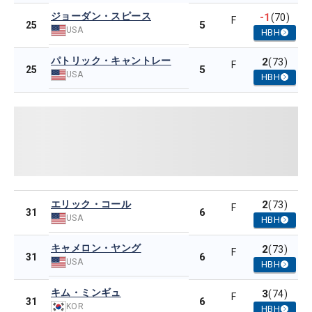
ジョーダン・スピース
-1
(70)
F
5
25
USA
HBH
パトリック・キャントレー
2
(73)
F
5
25
USA
HBH
エリック・コール
2
(73)
F
6
31
USA
HBH
キャメロン・ヤング
2
(73)
F
6
31
USA
HBH
キム・ミンギュ
3
(74)
F
6
31
KOR
HBH