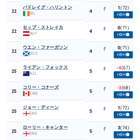
パドレイグ・ハリントン
1
(72)
F
4
22
IRL
HBH
セップ・ストレイカ
0
(71)
F
4
22
AUT
HBH
ウエン・ファーガソン
0
(71)
F
4
22
SCO
HBH
ライアン・フォックス
-4
(67)
F
5
25
NZL
HBH
コリー・コナーズ
-3
(68)
F
5
25
CAN
HBH
ジョー・ディーン
1
(72)
F
5
25
ENG
HBH
ローリー・キャンター
3
(74)
F
5
25
ENG
HBH