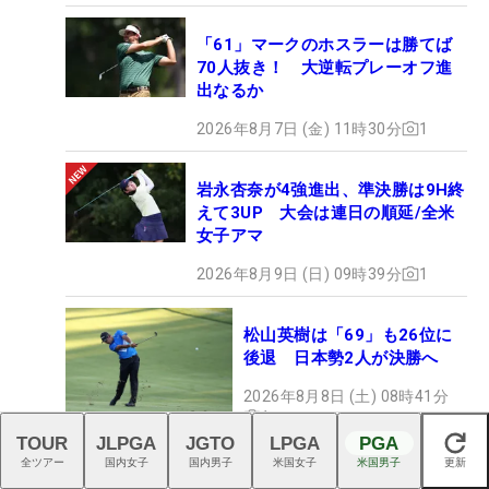
「61」マークのホスラーは勝てば
70人抜き！ 大逆転プレーオフ進
出なるか
2026年8月7日 (金) 11時30分
1
岩永杏奈が4強進出、準決勝は9H終
えて3UP 大会は連日の順延/全米
女子アマ
2026年8月9日 (日) 09時39分
1
松山英樹は「69」も26位に
後退 日本勢2人が決勝へ
2026年8月8日 (土) 08時41分
1
TOUR
JLPGA
JGTO
LPGA
PGA
閉じる
全ツアー
国内女子
国内男子
米国女子
米国男子
更新
雪辱へアルバトロス一発！ デイビ