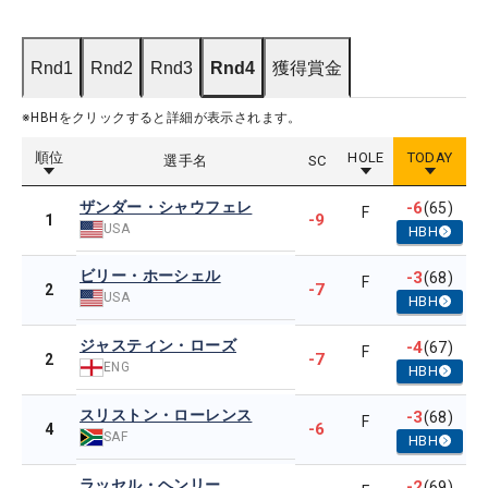
Rnd1
Rnd2
Rnd3
Rnd4
獲得賞金
※HBHをクリックすると詳細が表示されます。
順位
HOLE
TODAY
選手名
SC
ザンダー・シャウフェレ
-6
(65)
F
-9
1
USA
HBH
ビリー・ホーシェル
-3
(68)
F
-7
2
USA
HBH
ジャスティン・ローズ
-4
(67)
F
-7
2
ENG
HBH
スリストン・ローレンス
-3
(68)
F
-6
4
SAF
HBH
ラッセル・ヘンリー
-2
(69)