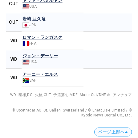
トッド・ハミルトン
CUT
USA
岩崎 亜久竜
CUT
JPN
ロマン・ランガスク
WD
FRA
ジョン・デーリー
WD
USA
アーニー・エルス
WD
SAF
WD=棄権,
DQ=失格,
CUT=予選落ち,
MDF=Made Cut/DNF,
＠=アマチュア
© Sportradar AG, St. Gallen, Switzerland / © Enetpulse Limited / ©
Kyodo News Digital Co., Ltd.
ページ上部へ