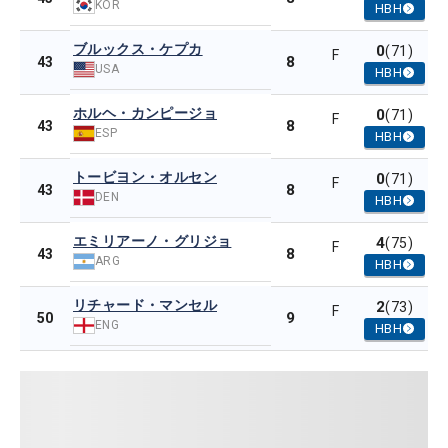
KOR
HBH
ブルックス・ケプカ
0
(71)
F
8
43
USA
HBH
ホルヘ・カンピージョ
0
(71)
F
8
43
ESP
HBH
トービヨン・オルセン
0
(71)
F
8
43
DEN
HBH
エミリアーノ・グリジョ
4
(75)
F
8
43
ARG
HBH
リチャード・マンセル
2
(73)
F
9
50
ENG
HBH