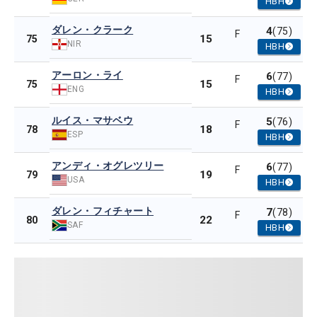
HBH
ダレン・クラーク
4
(75)
F
15
75
NIR
HBH
アーロン・ライ
6
(77)
F
15
75
ENG
HBH
ルイス・マサベウ
5
(76)
F
18
78
ESP
HBH
アンディ・オグレツリー
6
(77)
F
19
79
USA
HBH
ダレン・フィチャート
7
(78)
F
22
80
SAF
HBH