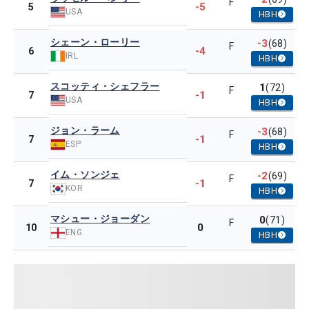
F
-5
5
USA
HBH
シェーン・ローリー
-3
(68)
F
-4
6
IRL
HBH
スコッティ・シェフラー
1
(72)
F
-1
7
USA
HBH
ジョン・ラーム
-3
(68)
F
-1
7
ESP
HBH
イム・ソンジェ
-2
(69)
F
-1
7
KOR
HBH
マシュー・ジョーダン
0
(71)
F
0
10
ENG
HBH