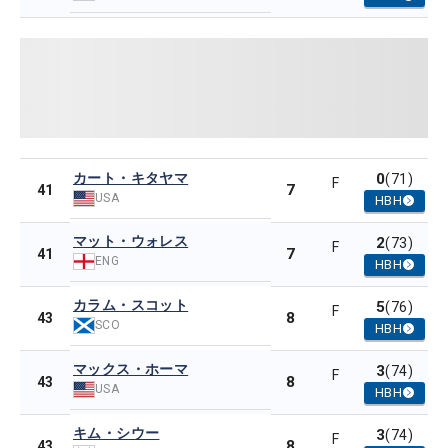
カート・キタヤマ
0
(71)
F
7
41
USA
HBH
マット・ウォレス
2
(73)
F
7
41
ENG
HBH
カラム・スコット
5
(76)
F
8
43
SCO
HBH
マックス・ホーマ
3
(74)
F
8
43
USA
HBH
キム・シウー
3
(74)
F
8
43