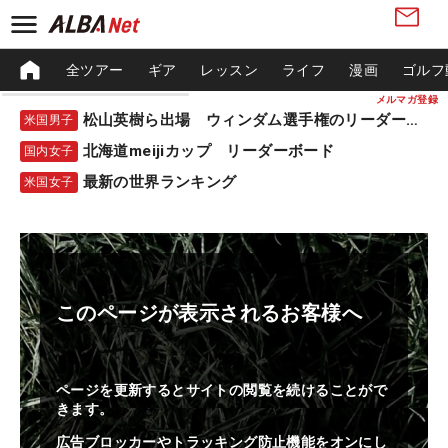
全ツアー
ギア
レッスン
ライフ
漫画
ゴルフ
メルマガ登録
松山英樹ら出場 ウィンダム選手権のリーダーボード
米国男子
北海道meijiカップ リーダーボード
国内女子
最新の世界ランキング
米国女子
このページが表示されるお客様へ
ページを更新するとサイトの閲覧を続けることがで
きます。
広告ブロッカーやトラッキング防止機能をオンにし