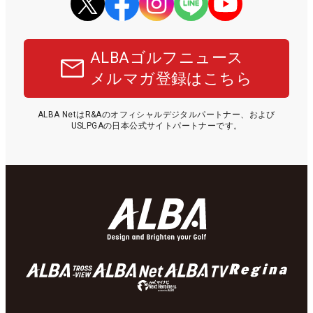
ALBAゴルフニュース
メルマガ登録はこちら
ALBA NetはR&Aのオフィシャルデジタルパートナー、および
USLPGAの日本公式サイトパートナーです。