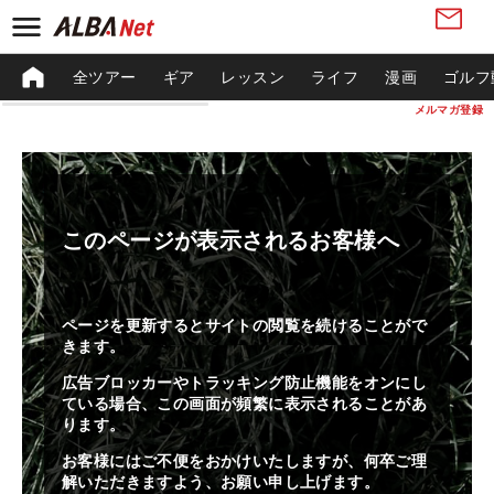
全ツアー
ギア
レッスン
ライフ
漫画
ゴルフ
メルマガ登録
このページが表示されるお客様へ
ページを更新するとサイトの閲覧を続けることがで
きます。
広告ブロッカーやトラッキング防止機能をオンにし
ている場合、この画面が頻繁に表示されることがあ
ります。
お客様にはご不便をおかけいたしますが、何卒ご理
解いただきますよう、お願い申し上げます。