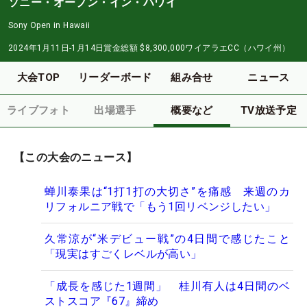
ソニー・オープン・イン・ハワイ
Sony Open in Hawaii
2024年1月11日-1月14日
賞金総額
$8,300,000
ワイアラエCC（ハワイ州）
大会TOP
リーダーボード
組み合せ
ニュース
ライブフォト
出場選手
概要など
TV放送予定
【この大会のニュース】
蝉川泰果は“1打1打の大切さ”を痛感 来週のカ
リフォルニア戦で「もう1回リベンジしたい」
久常涼が“米デビュー戦”の4日間で感じたこと
「現実はすごくレベルが高い」
「成長を感じた1週間」 桂川有人は4日間のベ
ストスコア『67』締め