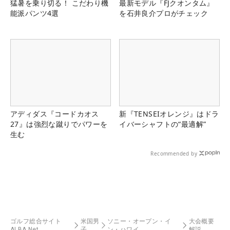
猛暑を乗り切る！ こだわり機
最新モデル『FJクオンタム』
能派パンツ4選
を石井良介プロがチェック
アディダス『コードカオス
新『TENSEIオレンジ』はドラ
27』は強烈な蹴りでパワーを
イバーシャフトの“最適解”
生む
Recommended by
ゴルフ総合サイト
米国男
ソニー・オープン・イ
大会概要
ALBA Net
子
ン・ハワイ
解説