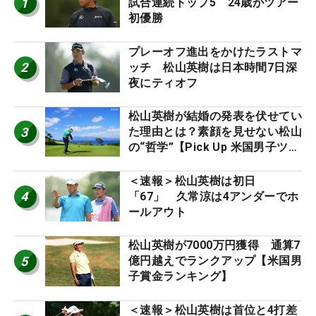
1
試合連続トップ5 24歳がツアー
初優勝
プレーオフ進出をかけたラストマ
2
ッチ 松山英樹は日本時間7日深
夜にティオフ
松山英樹が結婚の発表を伏せてい
3
た理由とは？素顔を見せない松山
の“哲学”【Pick Up 米国男子ツア
ー十大ニュース】
＜速報＞松山英樹は初日
4
「67」 久常涼は4アンダーでホ
ールアウト
松山英樹が7000万円獲得 通算7
5
億円越えでランクアップ【米国男
子賞金ランキング】
＜速報＞松山英樹は首位と4打差