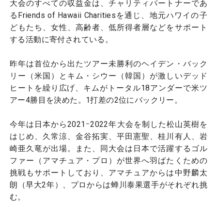
大会のすべての収益金は、チャリティパートナーであ
るFriends of Hawaii Charitiesを通じ、地元ハワイの子
どもたち、女性、高齢者、低所得者層などをサポート
する活動に寄付されている。
昨年は首位から出たツアー未勝利のヘイデン・バック
リー（米国）とキム・シウー（韓国）が激しいデッド
ヒートを繰り広げ、キムがトータル18アンダーで米ツ
アー4勝目を決めた。1打差の2位にバックリー。
今年は日本から2021ｰ2022年大会を制した松山英樹を
はじめ、久常涼、金谷拓実、平田憲聖、桂川有人、岩
崎亜久竜が出場。また、同大会は日本で活躍するゴル
ファー（アマチュア・プロ）が世界へ羽ばたくための
挑戦もサポートしており、アマチュアからは中野麟太
朗（早大2年）、プロからは蝉川泰果選手がそれぞれ挑
む。