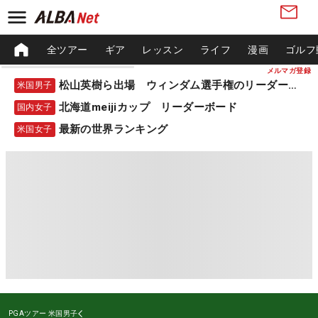
全ツアー
ギア
レッスン
ライフ
漫画
ゴルフ
メルマガ登録
松山英樹ら出場 ウィンダム選手権のリーダーボード
米国男子
北海道meijiカップ リーダーボード
国内女子
最新の世界ランキング
米国女子
PGAツアー
米国男子