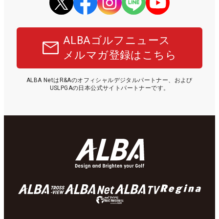
ALBAゴルフニュース
メルマガ登録はこちら
ALBA NetはR&Aのオフィシャルデジタルパートナー、および
USLPGAの日本公式サイトパートナーです。