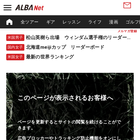
全ツアー
ギア
レッスン
ライフ
漫画
ゴルフ
メルマガ登録
松山英樹ら出場 ウィンダム選手権のリーダーボード
米国男子
北海道meijiカップ リーダーボード
国内女子
最新の世界ランキング
米国女子
このページが表示されるお客様へ
ページを更新するとサイトの閲覧を続けることがで
きます。
広告ブロッカーやトラッキング防止機能をオンにし