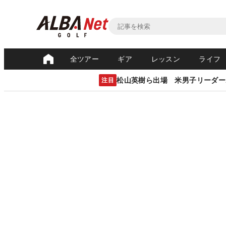
全ツアー
ギア
レッスン
ライフ
松山英樹ら出場 米男子リーダー
注目