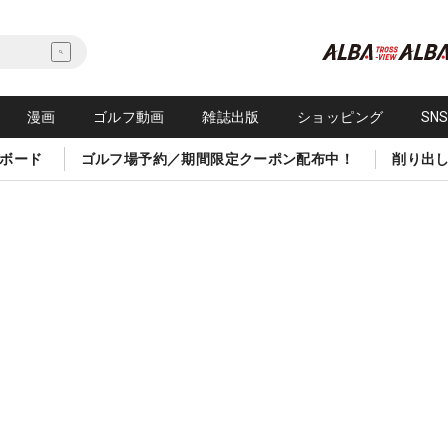
漫画
ゴルフ動画
雑誌出版
ショッピング
SN
ボード
ゴルフ場予約／期間限定クーポン配布中！
削り出