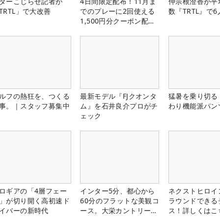
ターこじらせ記者が
4日間限定配布！11月ま
仲宗根澄香が平
TRTL」で大改善
でのプレーに2回使える
数『TRTL』で
1,500円分クーポン配布
中！
ルフの熱狂を、つくる
最新モデル『FJクオンタ
猛暑を乗り切る
事。｜スタッフ募集中
ム』を石井良介プロがチ
わり機能派パン
ェック
ロギアの「4層フェー
インター5分、都心から
ネクストヒロイ
」が切り開く高初速ド
60分のフラットな美観コ
ラウンドできる
イバーの新時代
ース。大栄カントリー俱
ス！詳しくはこ