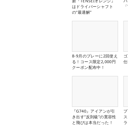
新『TENSEIオレンジ』
パ
はドライバーシャフト
「
の“最適解”
8-9月のプレーに2回使え
ゴ
る！コース限定2,000円
仕
クーポン配布中！
『G740』アイアンが引
プ
き出す“反則級”の寛容性
ス
と飛びは本当だった！
ラ