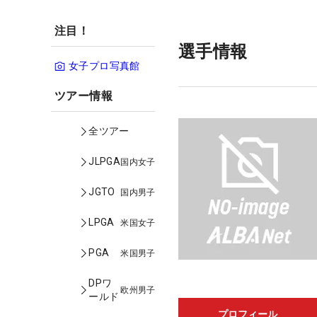
注目！
選手情報
女子プロ写真館
ツアー情報
全ツアー
JLPGA
国内女子
JGTO
国内男子
LPGA
米国女子
PGA
米国男子
DPワ
欧州男子
ールド
プロフィール