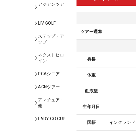
アジアンツア
ー
LIV GOLF
ツアー通算
ステップ・ア
ップ
ネクストヒロ
身長
イン
PGAシニア
体重
ACNツアー
血液型
アマチュア・
他
生年月日
LADY GO CUP
国籍
イングランド