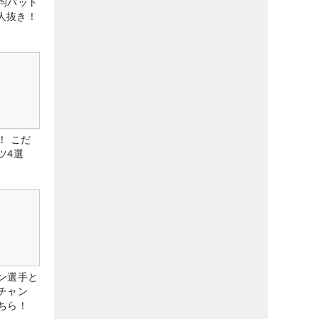
均パット
6人抜き！
！ こだ
ツ4選
ン選手と
チャン
ちら！