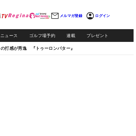
メルマガ登録
ログイン
Sニュース
ゴルフ場予約
連載
プレゼント
しの打感が秀逸 『トゥーロンパター』