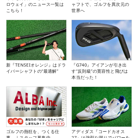
ロウェイ」のニュース一覧は
ャフトで、ゴルフを異次元の
こちら！
世界へ
新『TENSEIオレンジ』はドラ
『G740』アイアンが引き出
イバーシャフトの“最適解”
す“反則級”の寛容性と飛びは
本当だった！
ゴルフの熱狂を、つくる仕
アディダス『コードカオス
事。｜スタッフ募集中
27』は強烈な蹴りでパワーを