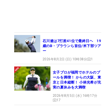
石川遼は7打差41位で最終日ヘ 19
歳のB・ブラウンら首位/米下部ツア
ー
2026年8月2日 (日) 10時38分
1
女子プロが福岡でホテルのプ
ールを満喫！ からの大阪、東
京と日本縦断！ 小林光希が充
実の夏休みを大満喫
2026年8月5日 (水) 16時17分
17