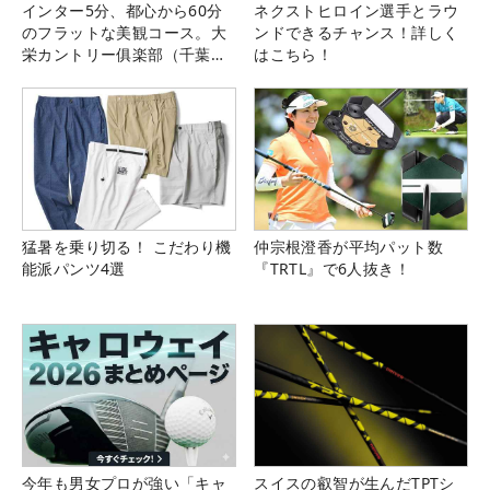
インター5分、都心から60分
ネクストヒロイン選手とラウ
のフラットな美観コース。大
ンドできるチャンス！詳しく
栄カントリー俱楽部（千葉
はこちら！
県）
猛暑を乗り切る！ こだわり機
仲宗根澄香が平均パット数
能派パンツ4選
『TRTL』で6人抜き！
今年も男女プロが強い「キャ
スイスの叡智が生んだTPTシ