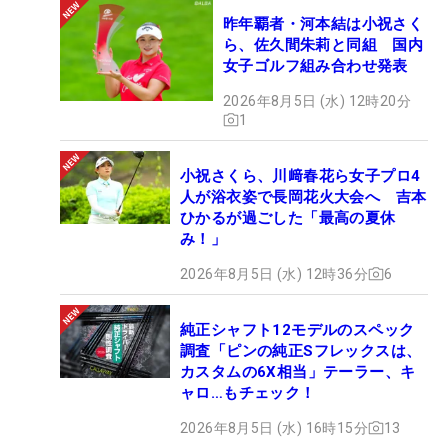
昨年覇者・河本結は小祝さく
ら、佐久間朱莉と同組 国内
女子ゴルフ組み合わせ発表
2026年8月5日 (水) 12時20分
1
小祝さくら、川﨑春花ら女子プロ4
人が浴衣姿で長岡花火大会へ 吉本
ひかるが過ごした「最高の夏休
み！」
2026年8月5日 (水) 12時36分
6
純正シャフト12モデルのスペック
調査「ピンの純正Sフレックスは、
カスタムの6X相当」テーラー、キ
ャロ…もチェック！
2026年8月5日 (水) 16時15分
13