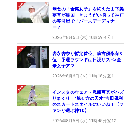
無念の「全英女子」を終えた山下美
夢有が帰国 きょうだい揃って神戸
の寿司屋で「バースデーディナ
ー？」
2026年8月6日 (木) 10時59分
1
岩永杏奈が暫定首位、廣吉優梨菜8
位 予選ラウンドは日没サスペ/全
米女子アマ
2026年8月6日 (木) 11時18分
1
インスタのウェア・私服写真がバズ
りまくり “魅せ方の天才”吉田優利
のスカートスタイルにいいね！【フ
ァンが選ぶ神10】
2026年8月5日 (水) 11時45分
12