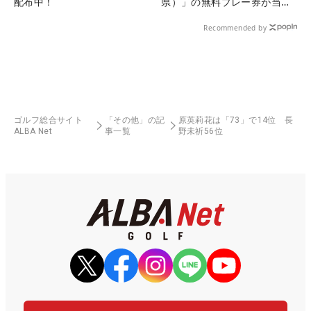
配布中！
県）」の無料プレー券が当た
る！！
Recommended by
ゴルフ総合サイト
「その他」の記
原英莉花は「73」で14位 長
ALBA Net
事一覧
野未祈56位