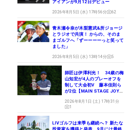
アイアンが9月12日デビュー
2026年8月5日 (水) 17時56分
62
青木瀬令奈が木梨憲武&所ジョージ
とラジオで共演！ からの、そのま
まゴルフへ「ずーーーーっと笑って
ました」
2026年8月5日 (水) 13時14分
5
師匠は伊澤利光！ 34歳の梅
山知宏が4人のプレーオフを
制して大会初V 藤本佳則ら
が2位【MAIN STAGE JOYX
OPEN】
2026年8月1日 (土) 17時31分
1
LIVゴルフは来季も継続へ？ 新たな
投資家を獲得と発表、9月には最終