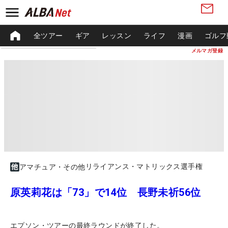
全ツアー
ギア
レッスン
ライフ
漫画
ゴルフ
メルマガ登録
リライアンス・マトリックス選手権
アマチュア・その他
原英莉花は「73」で14位 長野未祈56位
エプソン・ツアーの最終ラウンドが終了した。