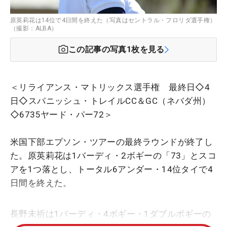
原英莉花は14位で4日間を終えた（写真はセントラル・フロリダ選手権）
（撮影：ALBA）
この記事の写真
1
枚を見る
＜リライアンス・マトリックス選手権 最終日◇4
日◇スパニッシュ・トレイルCC＆GC（ネバダ州）
◇6735ヤード・パー72＞
米国下部エプソン・ツアーの最終ラウンドが終了し
た。原英莉花は1バーディ・2ボギーの「73」とスコ
アを1つ落とし、トータル6アンダー・14位タイで4
日間を終えた。
長野未祈は1バーディ・4ボギー・1ダブルボギーの