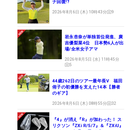
ナ回復!?
2026年8月6日 (木) 10時43分
9
岩永杏奈が単独首位発進、廣
吉優梨菜4位 日本勢6人が出
場/全米女子アマ
2026年8月5日 (水) 11時45分
5
44歳262日のツアー最年長V 福田
侑子の初優勝を支えた14本【勝者
のギア】
2026年8月6日 (木) 08時55分
32
『4』が消え『R』が加わった！ ス
リクソン『ZXi R/5/7』＆『ZXiU』