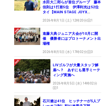
水田大二郎らが首位グループ 藤本
佳則は1打差5位 伊澤利光は52位
タイ【MAIN STAGE JOYX
OPEN】
2026年8月1日 (土) 12時20分
1
進藤大典ジュニア大会が10月に開
催 優勝者にはプロトーナメント出
場権
2026年8月5日 (水) 17時02分
3
LIVゴルフが大量スタッフ解
雇へ？ あすにも選手ミーテ
ィング実施へ
2026年8月5日 (水) 14時02分
1
石川遼は41位 ヒッチナーが5人プ
レーオフ制し初V/米男子下部