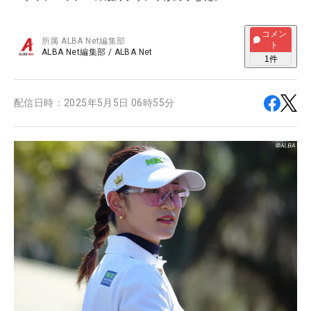
コメン
所属
ALBA Net編集部
ト
ALBA Net編集部
/
ALBA Net
1
件
配信日時：
2025年5月5日 06時55分