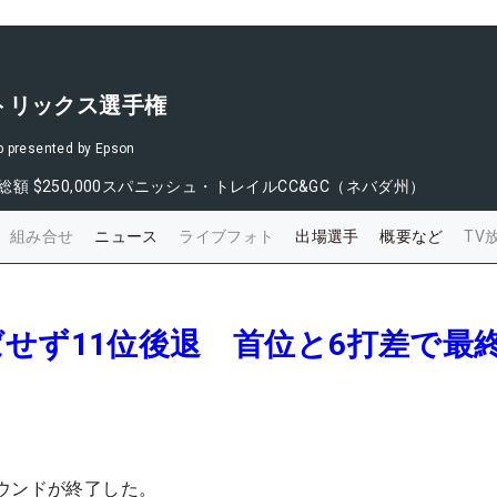
トリックス選手権
p presented by Epson
総額
$250,000
スパニッシュ・トレイルCC&GC（ネバダ州）
組み合せ
ニュース
ライブフォト
出場選手
概要など
TV
せず11位後退 首位と6打差で最
ウンドが終了した。