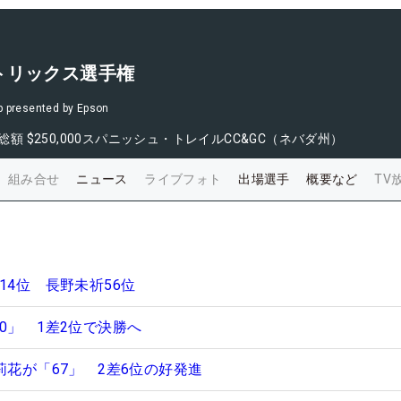
トリックス選手権
p presented by Epson
総額
$250,000
スパニッシュ・トレイルCC&GC（ネバダ州）
組み合せ
ニュース
ライブフォト
出場選手
概要など
TV
14位 長野未祈56位
70」 1差2位で決勝へ
莉花が「67」 2差6位の好発進