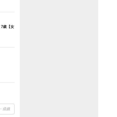
7歳【女
・成績