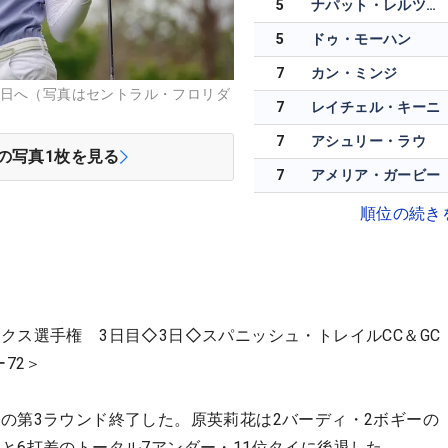
5
ナパット・レルツァドワッタナ
5
ドゥ・モーハン
7
カン・ミンジ
終日へ（写真はセントラル・フロリダ
7
レイチェル・キーニ
7
アシュリー・ラウ
の写真
1
枚を見る
7
アメリア・ガービー
順位の続き
クス選手権 3日目◇3日◇スパニッシュ・トレイルCC＆GC
72＞
の第3ラウンド終了した。原英莉花は2バーディ・2ボギーの「
と6打差のトータル7アンダー・11位タイに後退した。