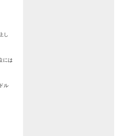
上し
位には
0ドル