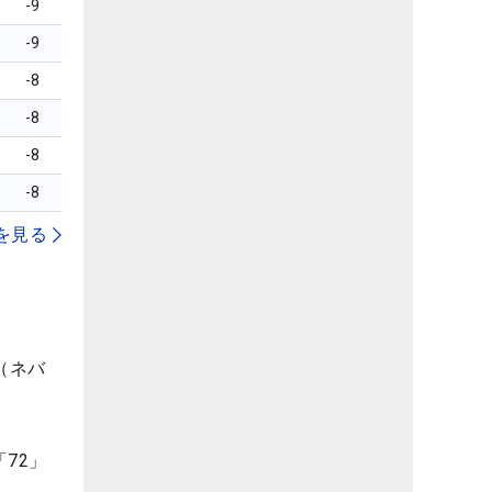
-9
-9
-8
-8
-8
-8
を見る
（ネバ
72」