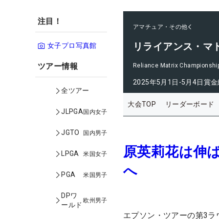
注目！
アマチュア・その他
リライアンス・マ
女子プロ写真館
ツアー情報
Reliance Matrix Championshi
2025年5月1日-5月4日
賞金
全ツアー
大会TOP
リーダーボード
JLPGA
国内女子
JGTO
国内男子
原英莉花は伸ば
LPGA
米国女子
へ
PGA
米国男子
DPワ
欧州男子
ールド
エプソン・ツアーの第3ラ