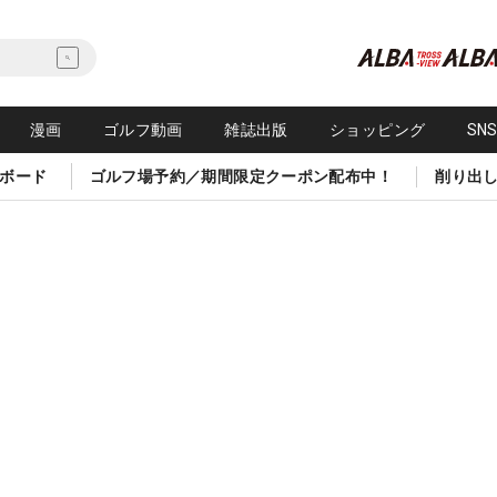
漫画
ゴルフ動画
雑誌出版
ショッピング
SN
ボード
ゴルフ場予約／期間限定クーポン配布中！
削り出