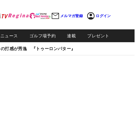
メルマガ登録
ログイン
Sニュース
ゴルフ場予約
連載
プレゼント
しの打感が秀逸 『トゥーロンパター』