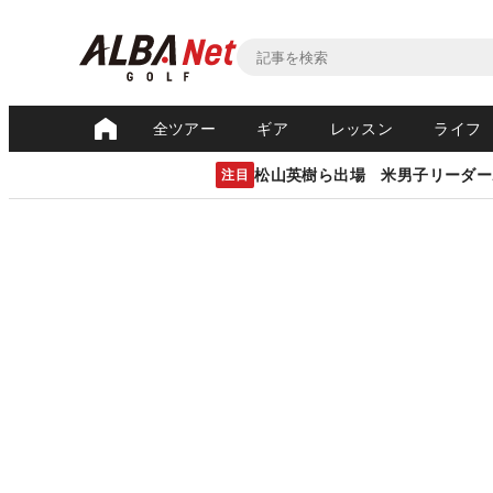
全ツアー
ギア
レッスン
ライフ
松山英樹ら出場 米男子リーダー
注目