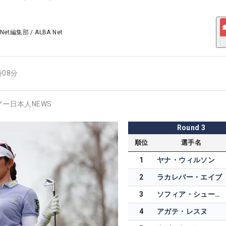
 Net編集部
/
ALBA Net
時08分
アー日本人NEWS
Round
3
順位
選手名
1
ヤナ・ウィルソン
2
ラカレバー・エイブ
3
ソフィア・シューベルト
4
アガテ・レスヌ