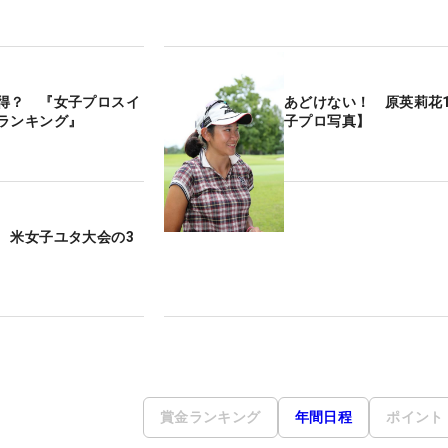
得？ 『女子プロスイ
あどけない！ 原英莉花1
ランキング』
子プロ写真】
 米女子ユタ大会の3
賞金ランキング
年間日程
ポイント