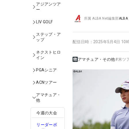
アジアンツア
ー
所属
ALBA Net編集部
ALBA
LIV GOLF
ステップ・ア
ップ
配信日時：
2025年5月4日 10
ネクストヒロ
イン
アマチュア・その他
#
米ツ
PGAシニア
ACNツアー
アマチュア・
他
今週の大会
リーダーボ