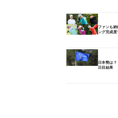
ファンも納
ング完成度
日本勢は？
日目結果