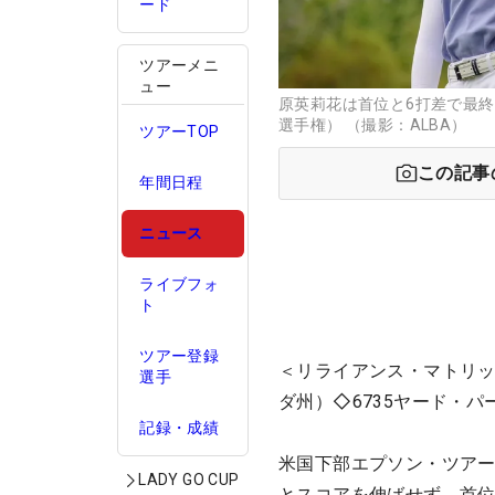
ード
ツアーメニ
ュー
原英莉花は首位と6打差で最
選手権） （撮影：ALBA）
ツアーTOP
この記事
年間日程
ニュース
ライブフォ
ト
ツアー登録
＜リライアンス・マトリッ
選手
ダ州）◇6735ヤード・パー
記録・成績
米国下部エプソン・ツアー
LADY GO CUP
とスコアを伸ばせず、首位