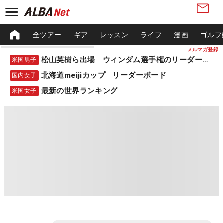
全ツアー
ギア
レッスン
ライフ
漫画
ゴルフ
メルマガ登録
松山英樹ら出場 ウィンダム選手権のリーダーボード
米国男子
北海道meijiカップ リーダーボード
国内女子
最新の世界ランキング
米国女子