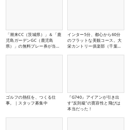
「潮来CC（茨城県）」＆「鹿
インター5分、都心から60分
児島ガーデンGC（鹿児島
のフラットな美観コース。大
県）」の無料プレー券が当た
栄カントリー俱楽部（千葉
る！！
県）
ゴルフの熱狂を、つくる仕
『G740』アイアンが引き出
事。｜スタッフ募集中
す“反則級”の寛容性と飛びは
本当だった！