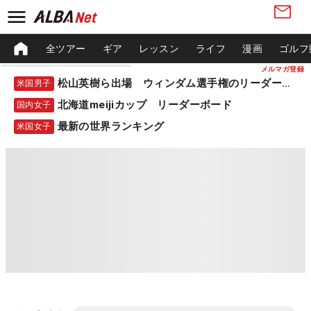
全ツアー
ギア
レッスン
ライフ
漫画
ゴルフ
メルマガ登録
松山英樹ら出場 ウィンダム選手権のリーダーボード
米国男子
北海道meijiカップ リーダーボード
国内女子
最新の世界ランキング
米国女子