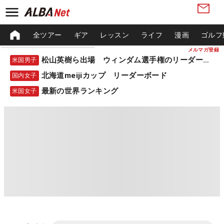
全ツアー
ギア
レッスン
ライフ
漫画
ゴルフ
メルマガ登録
松山英樹ら出場 ウィンダム選手権のリーダーボード
米国男子
北海道meijiカップ リーダーボード
国内女子
最新の世界ランキング
米国女子