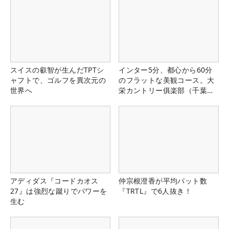
スイスの叡智が生んだTPTシ
インター5分、都心から60分
ャフトで、ゴルフを異次元の
のフラットな美観コース。大
世界へ
栄カントリー俱楽部（千葉
県）
アディダス『コードカオス
仲宗根澄香が平均パット数
27』は強烈な蹴りでパワーを
『TRTL』で6人抜き！
生む