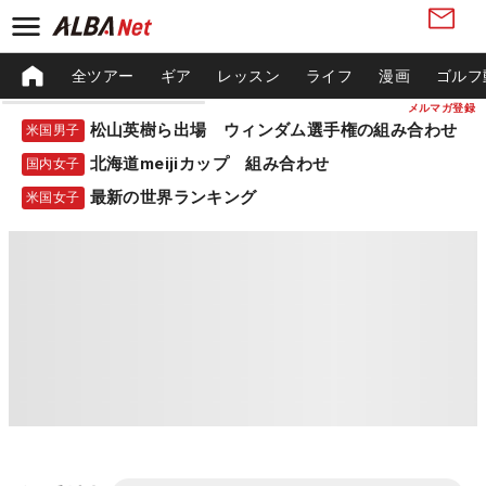
全ツアー
ギア
レッスン
ライフ
漫画
ゴルフ
メルマガ登録
松山英樹ら出場 ウィンダム選手権の組み合わせ
米国男子
北海道meijiカップ 組み合わせ
国内女子
最新の世界ランキング
米国女子