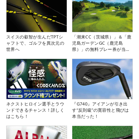
スイスの叡智が生んだTPTシ
「潮来CC（茨城県）」＆「鹿
ャフトで、ゴルフを異次元の
児島ガーデンGC（鹿児島
世界へ
県）」の無料プレー券が当た
る！！
ネクストヒロイン選手とラウ
『G740』アイアンが引き出
ンドできるチャンス！詳しく
す“反則級”の寛容性と飛びは
はこちら！
本当だった！