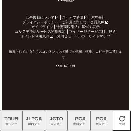
広告掲載について
スタッフ募集
運営会社
プライバシーポリシー
ご利用に際して
会員規約
ガイドライン
特定商取引法に基づく表示
ゴルフ場予約サービス利用規約
マイページサービス利用規約
ポイント利用規約
お問合せ
ヘルプ
サイトマップ
掲載されている全てのコンテンツの無断での転載、転用、コピー等は禁じま
す。
© ALBA Net
TOUR
JLPGA
JGTO
LPGA
PGA
閉じる
全ツアー
国内女子
国内男子
米国女子
米国男子
更新