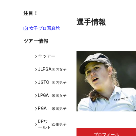
注目！
選手情報
女子プロ写真館
ツアー情報
全ツアー
JLPGA
国内女子
JGTO
国内男子
LPGA
米国女子
PGA
米国男子
DPワ
欧州男子
ールド
プロフィール