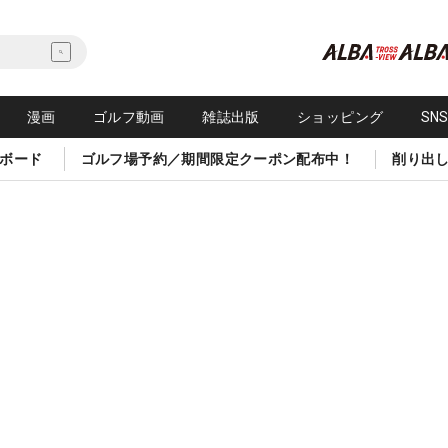
漫画
ゴルフ動画
雑誌出版
ショッピング
SN
ボード
ゴルフ場予約／期間限定クーポン配布中！
削り出