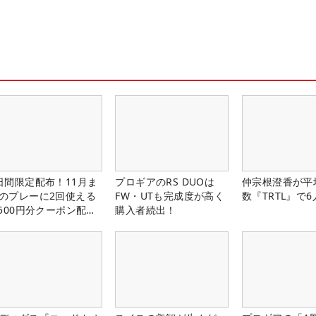
日間限定配布！11月ま
プロギアのRS DUOは
仲宗根澄香が平
のプレーに2回使える
FW・UTも完成度が高く
数『TRTL』で
,500円分クーポン配布
購入者続出！
！