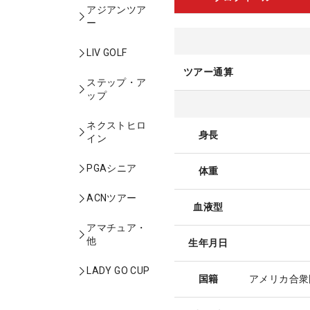
アジアンツア
ー
LIV GOLF
ツアー通算
ステップ・ア
ップ
ネクストヒロ
身長
イン
PGAシニア
体重
ACNツアー
血液型
アマチュア・
他
生年月日
LADY GO CUP
国籍
アメリカ合衆