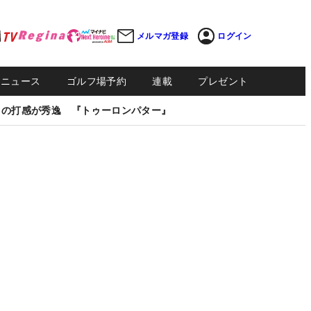
メルマガ登録
ログイン
Sニュース
ゴルフ場予約
連載
プレゼント
しの打感が秀逸 『トゥーロンパター』