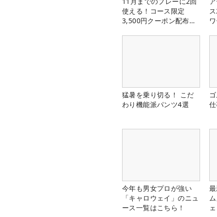
11月までのプレーに2回
ア
使える！コース限定
ス
3,500円クーポン配布
ワ
中！
猛暑を乗り切る！ こだ
ゴ
わり機能派パンツ4選
仕
今年も男女プロが強い
最
「キャロウェイ」のニュ
ム
ース一覧はこちら！
ェ