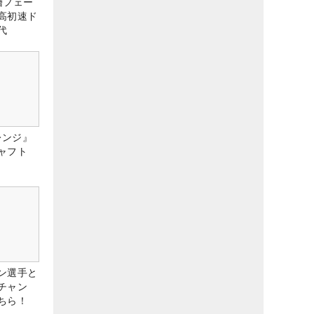
層フェー
高初速ド
代
レンジ』
ャフト
ン選手と
チャン
ちら！