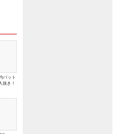
均パット
6人抜き！