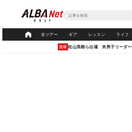
全ツアー
ギア
レッスン
ライフ
松山英樹ら出場 米男子リーダー
注目