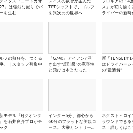
ディダス『コードカオ
スイスの叡智が生んだ
プロギアの「4
27』は強烈な蹴りでパ
TPTシャフトで、ゴルフ
ス」が切り開く
ーを生む
を異次元の世界へ
ライバーの新時
ルフの熱狂を、つくる
『G740』アイアンが引
新『TENSEIオ
事。｜スタッフ募集中
き出す“反則級”の寛容性
はドライバーシ
と飛びは本当だった！
の“最適解”
新モデル『FJクオンタ
インター5分、都心から
ネクストヒロイ
』を石井良介プロがチ
60分のフラットな美観コ
ラウンドできる
ック
ース。大栄カントリー俱
ス！詳しくはこ