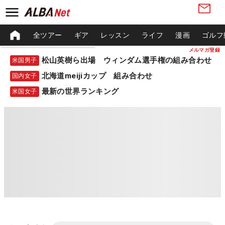
全ツアー
ギア
レッスン
ライフ
漫画
ゴルフ
メルマガ登録
松山英樹ら出場 ウィンダム選手権の組み合わせ
米国男子
北海道meijiカップ 組み合わせ
国内女子
最新の世界ランキング
米国女子