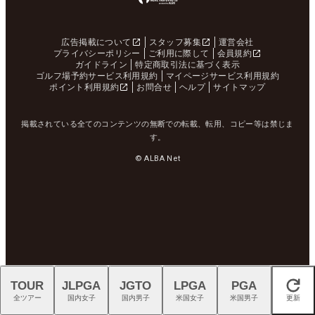
広告掲載について
スタッフ募集
運営会社
プライバシーポリシー
ご利用に際して
会員規約
ガイドライン
特定商取引法に基づく表示
ゴルフ場予約サービス利用規約
マイページサービス利用規約
ポイント利用規約
お問合せ
ヘルプ
サイトマップ
掲載されている全てのコンテンツの無断での転載、転用、コピー等は禁じま
す。
© ALBA Net
TOUR
JLPGA
JGTO
LPGA
PGA
閉じる
全ツアー
国内女子
国内男子
米国女子
米国男子
更新