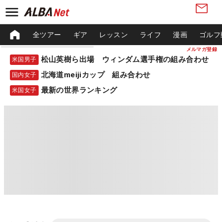
全ツアー
ギア
レッスン
ライフ
漫画
ゴルフ
メルマガ登録
松山英樹ら出場 ウィンダム選手権の組み合わせ
米国男子
北海道meijiカップ 組み合わせ
国内女子
最新の世界ランキング
米国女子