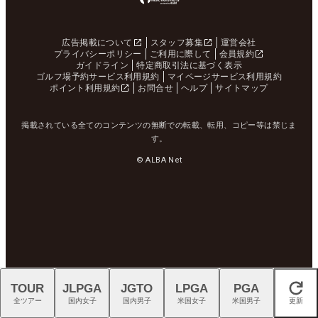
広告掲載について
スタッフ募集
運営会社
プライバシーポリシー
ご利用に際して
会員規約
ガイドライン
特定商取引法に基づく表示
ゴルフ場予約サービス利用規約
マイページサービス利用規約
ポイント利用規約
お問合せ
ヘルプ
サイトマップ
掲載されている全てのコンテンツの無断での転載、転用、コピー等は禁じま
す。
© ALBA Net
TOUR
JLPGA
JGTO
LPGA
PGA
閉じる
全ツアー
国内女子
国内男子
米国女子
米国男子
更新