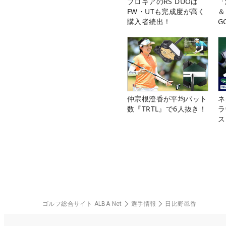
プロギアのRS DUOは
「
FW・UTも完成度が高く
＆
購入者続出！
G
料
仲宗根澄香が平均パット
ネ
数『TRTL』で6人抜き！
ラ
ス
ゴルフ総合サイト ALBA Net
選手情報
日比野邑香