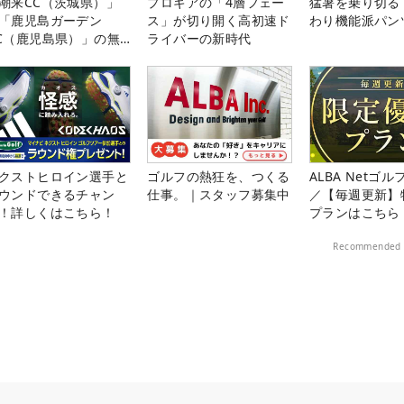
潮来CC（茨城県）」
プロギアの「4層フェー
猛暑を乗り切る
「鹿児島ガーデン
ス」が切り開く高初速ド
わり機能派パン
C（鹿児島県）」の無
ライバーの新時代
プレー券が当たる！！
クストヒロイン選手と
ゴルフの熱狂を、つくる
ALBA Netゴ
ウンドできるチャン
仕事。｜スタッフ募集中
／【毎週更新】
！詳しくはこちら！
プランはこちら
Recommended 