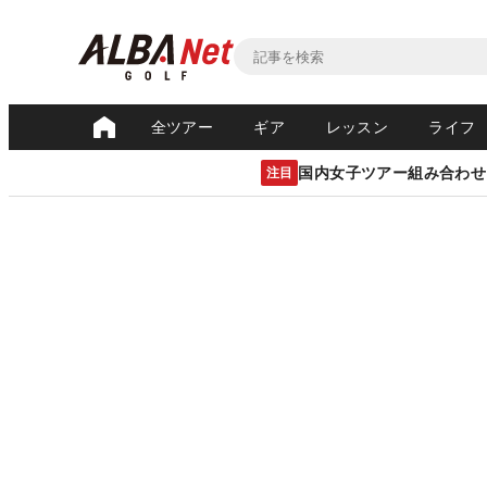
全ツアー
ギア
レッスン
ライフ
国内女子ツアー組み合わせ
注目