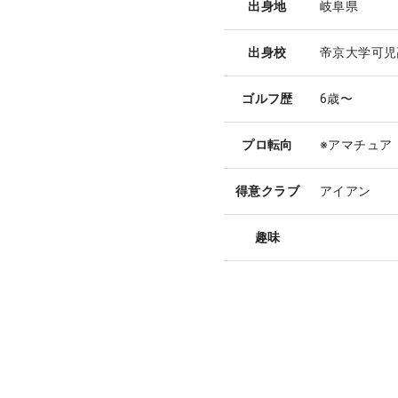
出身地
岐阜県
出身校
帝京大学可児
ゴルフ歴
6歳〜
プロ転向
※アマチュア
得意クラブ
アイアン
趣味