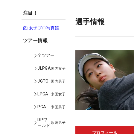
注目！
選手情報
女子プロ写真館
ツアー情報
全ツアー
JLPGA
国内女子
JGTO
国内男子
LPGA
米国女子
PGA
米国男子
DPワ
欧州男子
ールド
プロフィール