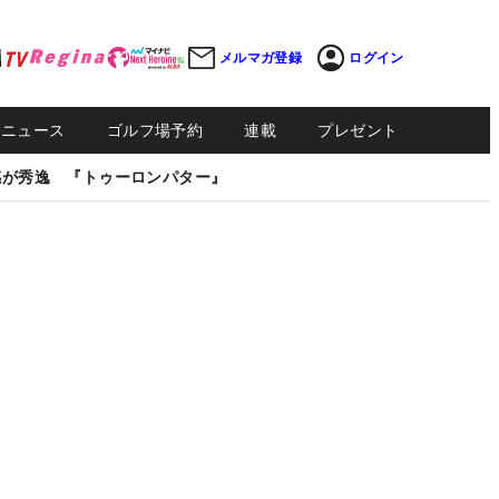
メルマガ登録
ログイン
Sニュース
ゴルフ場予約
連載
プレゼント
感が秀逸 『トゥーロンパター』