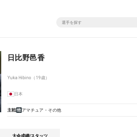
日比野邑香
Yuka Hibino
（19歳）
日本
主戦
アマチュア・その他
大会成績/スタッツ