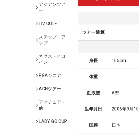
アジアンツア
ー
LIV GOLF
ツアー通算
ステップ・ア
ップ
ネクストヒロ
身長
165cm
イン
PGAシニア
体重
ACNツアー
血液型
A型
アマチュア・
他
生年月日
2006年9月1
LADY GO CUP
国籍
日本