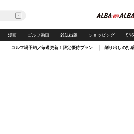
漫画
ゴルフ動画
雑誌出版
ショッピング
SN
ゴルフ場予約／毎週更新！限定優待プラン
削り出しの打