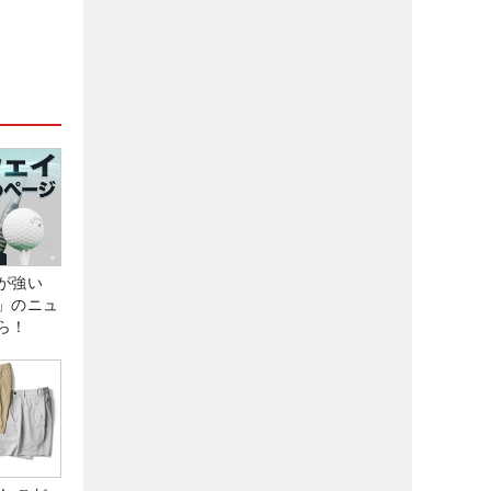
が強い
」のニュ
ら！