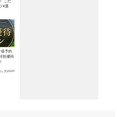
！ こだ
ツ4選
ルフ場予約
特別優待
！
by