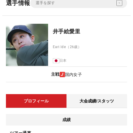
選手情報
井手絵愛里
Eari Ide
（26歳）
日本
主戦
国内女子
プロフィール
大会成績/スタッツ
成績