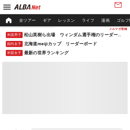
全ツアー
ギア
レッスン
ライフ
漫画
ゴルフ
メルマガ登録
松山英樹ら出場 ウィンダム選手権のリーダーボード
米国男子
北海道meijiカップ リーダーボード
国内女子
最新の世界ランキング
米国女子