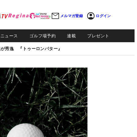
メルマガ登録
ログイン
Sニュース
ゴルフ場予約
連載
プレゼント
感が秀逸 『トゥーロンパター』