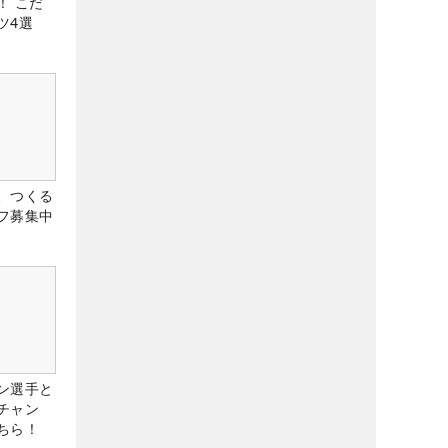
！ こだ
ツ4選
、つくる
フ募集中
ン選手と
チャン
ちら！