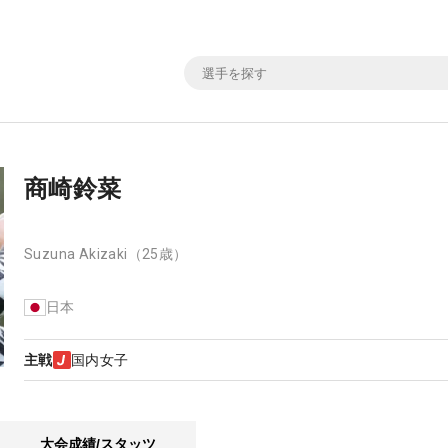
商崎鈴菜
Suzuna Akizaki
（25歳）
日本
主戦
国内女子
大会成績/スタッツ