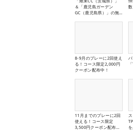
「潮来CC（茨城県）」
仲
＆「鹿児島ガーデン
数
GC（鹿児島県）」の無
料プレー券が当たる！！
8-9月のプレーに2回使え
パ
る！コース限定2,000円
「
クーポン配布中！
11月までのプレーに2回
ス
使える！コース限定
T
3,500円クーポン配布
を