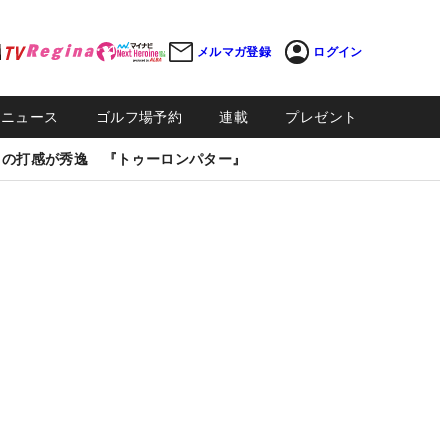
メルマガ登録
ログイン
Sニュース
ゴルフ場予約
連載
プレゼント
しの打感が秀逸 『トゥーロンパター』