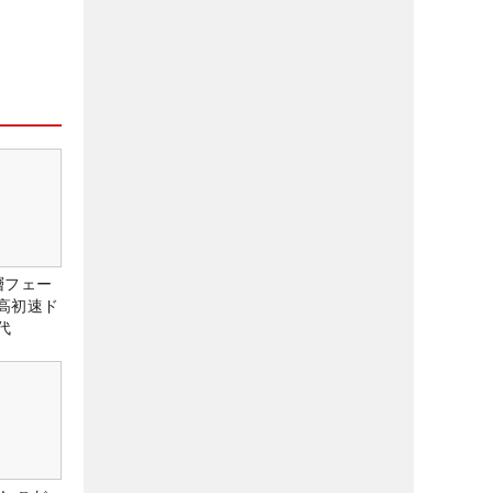
層フェー
高初速ド
代