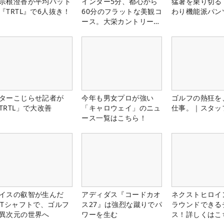
宗根澄香が平均パット
インター5分、都心から
猛暑を乗り切る
『TRTL』で6人抜き！
60分のフラットな美観コ
わり機能派パン
ース。大栄カントリー俱
楽部（千葉県）
ターこじらせ記者が
今年も男女プロが強い
ゴルフの熱狂を
TRTL」で大改善
「キャロウェイ」のニュ
仕事。｜スタッ
ース一覧はこちら！
イスの叡智が生んだ
アディダス『コードカオ
ネクストヒロイ
PTシャフトで、ゴルフ
ス27』は強烈な蹴りでパ
ラウンドできる
異次元の世界へ
ワーを生む
ス！詳しくはこ