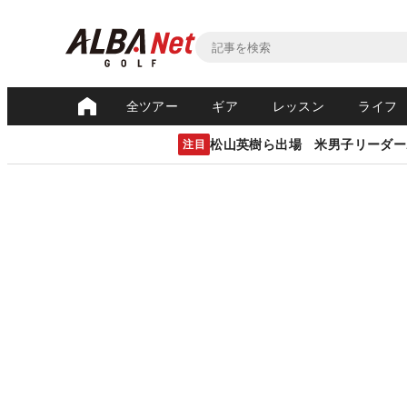
全ツアー
ギア
レッスン
ライフ
松山英樹ら出場 米男子リーダー
注目