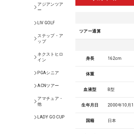
アジアンツア
ー
LIV GOLF
ツアー通算
ステップ・ア
ップ
ネクストヒロ
身長
162cm
イン
PGAシニア
体重
ACNツアー
血液型
B型
アマチュア・
他
生年月日
2000年10月
LADY GO CUP
国籍
日本