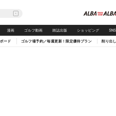
漫画
ゴルフ動画
雑誌出版
ショッピング
SN
ボード
ゴルフ場予約／毎週更新！限定優待プラン
削り出