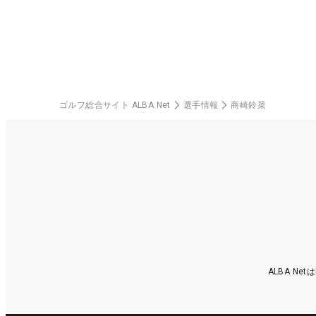
中！
ゴルフ総合サイト ALBA Net
選手情報
商崎鈴菜
ALBA N