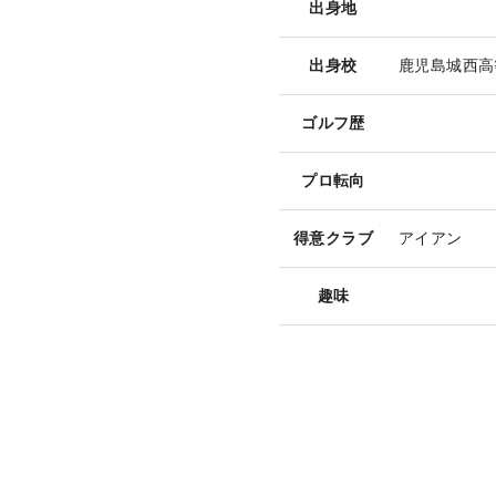
出身地
出身校
鹿児島城西高
ゴルフ歴
プロ転向
得意クラブ
アイアン
趣味