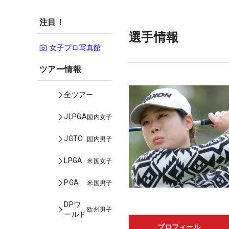
注目！
選手情報
女子プロ写真館
ツアー情報
全ツアー
JLPGA
国内女子
JGTO
国内男子
LPGA
米国女子
PGA
米国男子
DPワ
欧州男子
ールド
プロフィール