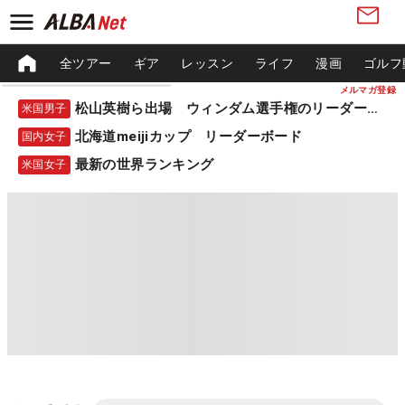
全ツアー
ギア
レッスン
ライフ
漫画
ゴルフ
メルマガ登録
松山英樹ら出場 ウィンダム選手権のリーダーボード
米国男子
北海道meijiカップ リーダーボード
国内女子
最新の世界ランキング
米国女子