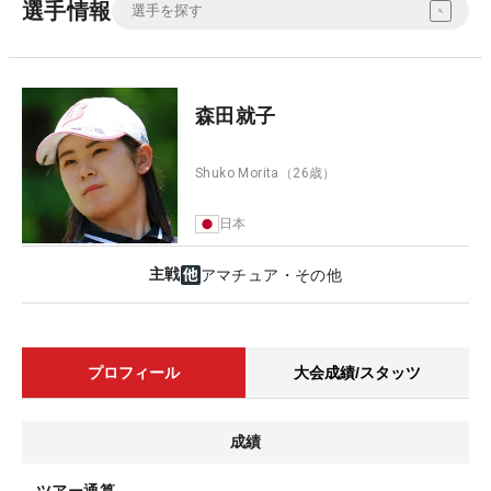
選手情報
森田就子
Shuko Morita
（26歳）
日本
主戦
アマチュア・その他
プロフィール
大会成績/スタッツ
成績