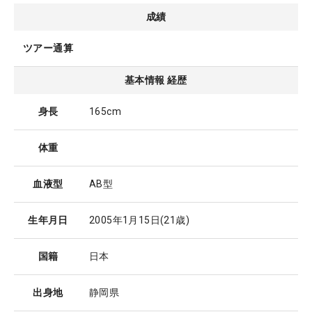
成績
ツアー通算
基本情報 経歴
身長
165cm
体重
血液型
AB型
生年月日
2005年1月15日
(21歳)
国籍
日本
出身地
静岡県