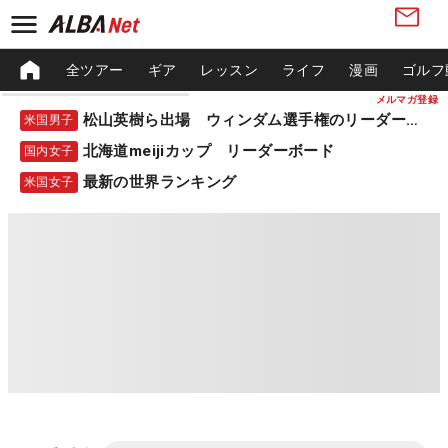
全ツアー
ギア
レッスン
ライフ
漫画
ゴルフ
メルマガ登録
松山英樹ら出場 ウィンダム選手権のリーダーボード
米国男子
北海道meijiカップ リーダーボード
国内女子
最新の世界ランキング
米国女子