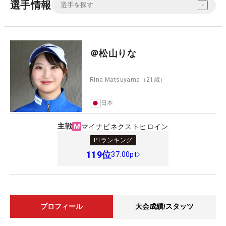
選手情報
＠松山りな
Rina Matsuyama
（21歳）
日本
主戦
マイナビネクストヒロイン
PTランキング
119
位
37.00pt
プロフィール
大会成績/スタッツ