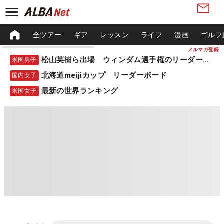
全ツアー
ギア
レッスン
ライフ
漫画
ゴルフ
メルマガ登録
松山英樹ら出場 ウィンダム選手権のリーダーボード
米国男子
北海道meijiカップ リーダーボード
国内女子
最新の世界ランキング
米国女子