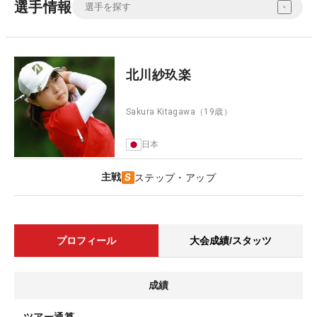
選手情報
北川紗玖楽
Sakura Kitagawa
（19歳）
日本
主戦
ステップ・アップ
プロフィール
大会成績/スタッツ
成績