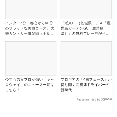
インター5分、都心から60分
「潮来CC（茨城県）」＆「鹿
のフラットな美観コース。大
児島ガーデンGC（鹿児島
栄カントリー俱楽部（千葉
県）」の無料プレー券が当た
県）
る！！
今年も男女プロが強い「キャ
プロギアの「4層フェース」が
ロウェイ」のニュース一覧は
切り開く高初速ドライバーの
こちら！
新時代
Recommended by