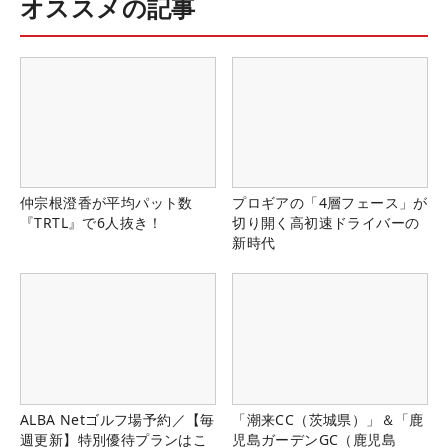
オススメの記事
仲宗根澄香が平均パット数
プロギアの「4層フェース」が
『TRTL』で6人抜き！
切り開く高初速ドライバーの
新時代
ALBA Netゴルフ場予約／【毎
「潮来CC（茨城県）」＆「鹿
週更新】特別優待プランはこ
児島ガーデンGC（鹿児島