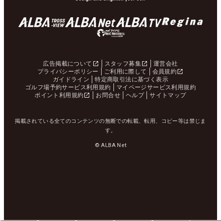
広告掲載について
スタッフ募集
運営会社
プライバシーポリシー
ご利用に際して
会員規約
ガイドライン
特定商取引法に基づく表示
ゴルフ場予約サービス利用規約
マイページサービス利用規約
ポイント利用規約
お問合せ
ヘルプ
サイトマップ
掲載されている全てのコンテンツの無断での転載、転用、コピー等は禁じま
す。
© ALBA Net