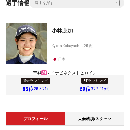
選手情報
小林京加
Kyoka Kobayashi
（25歳）
日本
主戦
マイナビネクストヒロイン
賞金ランキング
PTランキング
85
位
69
位
28,571
377.21pt
プロフィール
大会成績/スタッツ