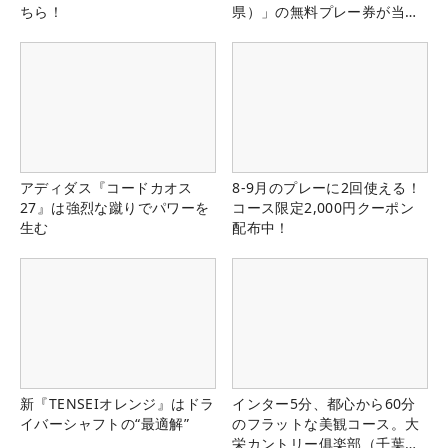
ちら！
県）」の無料プレー券が当た
る！！
アディダス『コードカオス
8-9月のプレーに2回使える！
27』は強烈な蹴りでパワーを
コース限定2,000円クーポン
生む
配布中！
新『TENSEIオレンジ』はドラ
インター5分、都心から60分
イバーシャフトの“最適解”
のフラットな美観コース。大
栄カントリー俱楽部（千葉