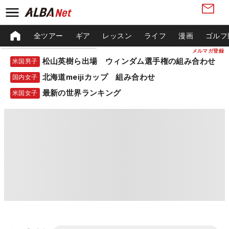
全ツアー
ギア
レッスン
ライフ
漫画
ゴルフ
メルマガ登録
松山英樹ら出場 ウィンダム選手権の組み合わせ
米国男子
北海道meijiカップ 組み合わせ
国内女子
最新の世界ランキング
米国女子