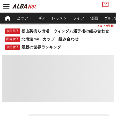
全ツアー
ギア
レッスン
ライフ
漫画
ゴルフ
メルマガ登録
松山英樹ら出場 ウィンダム選手権の組み合わせ
米国男子
北海道meijiカップ 組み合わせ
国内女子
最新の世界ランキング
米国女子