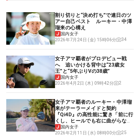
割り切りと“決め打ち”で連日のツ
アー自己ベスト ルーキー・中澤
瑠来の心構え
国内女子
34
2026年7月24日 (金) 15時06分
女子アマ覇者がプロデビュー戦
へ 追いかける背中は“23歳女
王”と“5年ぶりVの38歳”
国内女子
2
2026年4月2日 (木) 09時42分
女子アマ覇者のルーキー・中澤瑠
来がテーラーメイドと契約
『Qi4D』の高性能に驚き「前に行
くし、ヒールでも右に曲がらな
い」
国内女子
25
2026年2月11日 (水) 08時00分