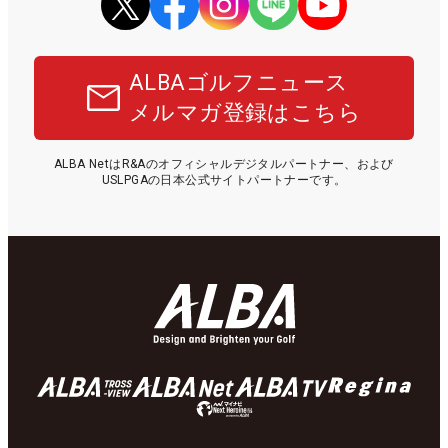
ALBAゴルフニュース
メルマガ登録はこちら
ALBA NetはR&Aのオフィシャルデジタルパートナー、および
USLPGAの日本公式サイトパートナーです。