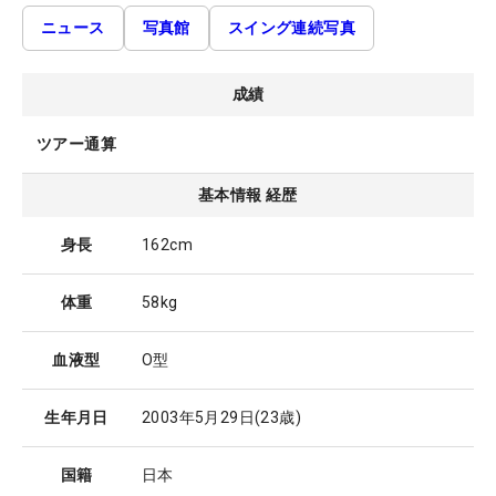
ニュース
写真館
スイング連続写真
成績
ツアー通算
基本情報 経歴
身長
162cm
体重
58kg
血液型
O型
生年月日
2003年5月29日
(23歳)
国籍
日本