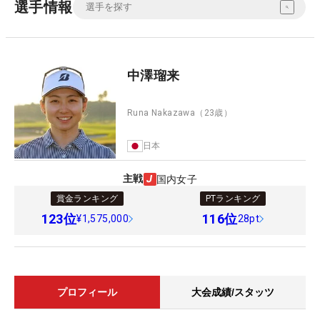
選手情報
中澤瑠来
Runa Nakazawa
（23歳）
日本
主戦
国内女子
賞金ランキング
PTランキング
123
位
116
位
¥1,575,000
28pt
プロフィール
大会成績/スタッツ