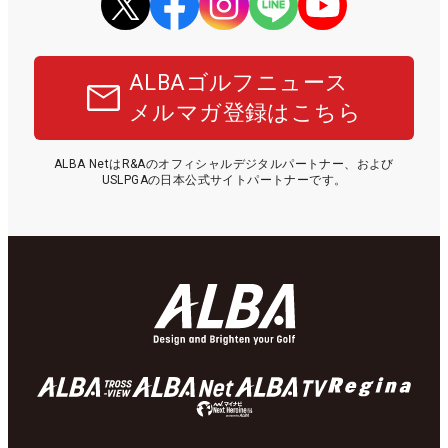
ALBAゴルフニュース
メルマガ登録はこちら
ALBA NetはR&Aのオフィシャルデジタルパートナー、および
USLPGAの日本公式サイトパートナーです。