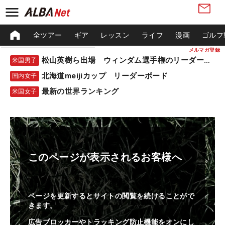
全ツアー
ギア
レッスン
ライフ
漫画
ゴルフ
メルマガ登録
松山英樹ら出場 ウィンダム選手権のリーダーボード
米国男子
北海道meijiカップ リーダーボード
国内女子
最新の世界ランキング
米国女子
このページが表示されるお客様へ
ページを更新するとサイトの閲覧を続けることがで
きます。
広告ブロッカーやトラッキング防止機能をオンにし