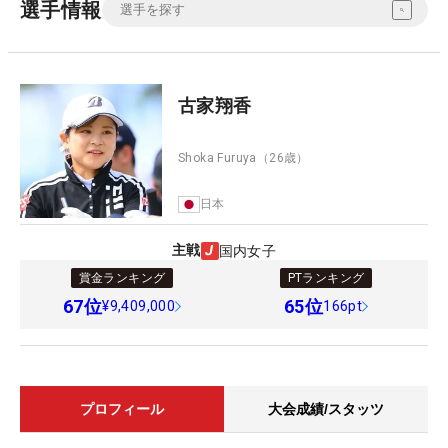
選手情報
古家翔香
Shoka Furuya
（26歳）
日本
主戦
国内女子
賞金ランキング
PTランキング
67
位
65
位
¥9,409,000
166pt
プロフィール
大会成績/スタッツ