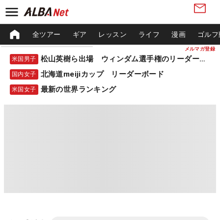
全ツアー
ギア
レッスン
ライフ
漫画
ゴルフ
メルマガ登録
松山英樹ら出場 ウィンダム選手権のリーダーボード
米国男子
北海道meijiカップ リーダーボード
国内女子
最新の世界ランキング
米国女子