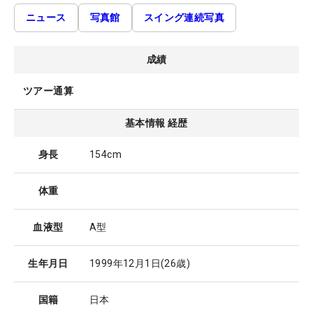
ニュース
写真館
スイング連続写真
成績
ツアー通算
基本情報 経歴
身長
154cm
体重
血液型
A型
生年月日
1999年12月1日
(26歳)
国籍
日本