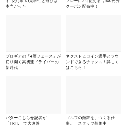
す“反則級”の寛容性と飛びは
プレーに2回使える1,500円分
本当だった！
クーポン配布中！
プロギアの「4層フェース」が
ネクストヒロイン選手とラウ
切り開く高初速ドライバーの
ンドできるチャンス！詳しく
新時代
はこちら！
パターこじらせ記者が
ゴルフの熱狂を、つくる仕
「TRTL」で大改善
事。｜スタッフ募集中