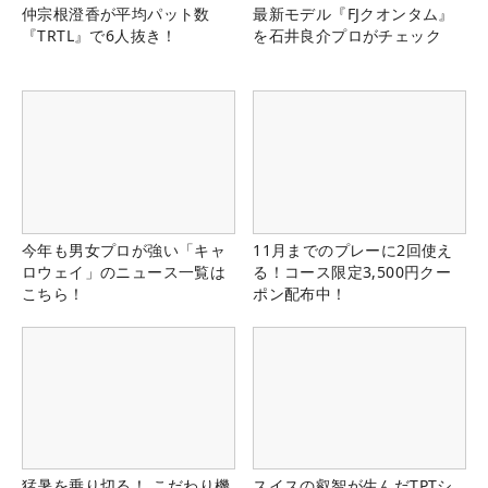
仲宗根澄香が平均パット数
最新モデル『FJクオンタム』
『TRTL』で6人抜き！
を石井良介プロがチェック
今年も男女プロが強い「キャ
11月までのプレーに2回使え
ロウェイ」のニュース一覧は
る！コース限定3,500円クー
こちら！
ポン配布中！
猛暑を乗り切る！ こだわり機
スイスの叡智が生んだTPTシ