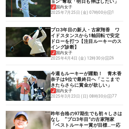
ョン”奪取「明日も伸ばしたい」
国内女子
1
2025年7月25日 (金) 07時00分
プロ3年目の新人・古家翔香 ワ
イドスタンスから1軸回転で安定
ドローを打つ【注目ルーキーのス
イング診断】
国内女子
26
2025年4月4日 (金) 12時30分
今週もルーキーが躍動！ 青木香
奈子は9位で最終日へ「ここまで
きたらさらに賞金が欲しい」
国内女子
77
2025年3月23日 (日) 08時30分
昨年合格の97期生でも初々しさは
なし “プロ3年目”の古家翔家
「ベストルーキー賞が目標…一応