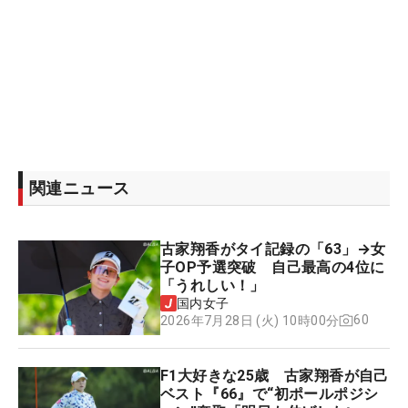
関連ニュース
古家翔香がタイ記録の「63」→女
子OP予選突破 自己最高の4位に
「うれしい！」
国内女子
60
2026年7月28日 (火) 10時00分
F1大好きな25歳 古家翔香が自己
ベスト『66』で“初ポールポジシ