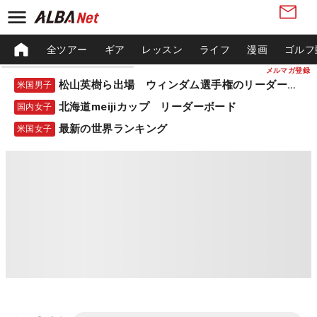
全ツアー
ギア
レッスン
ライフ
漫画
ゴルフ
メルマガ登録
松山英樹ら出場 ウィンダム選手権のリーダーボード
米国男子
北海道meijiカップ リーダーボード
国内女子
最新の世界ランキング
米国女子