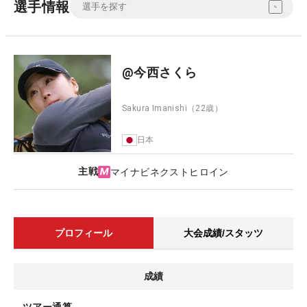
選手情報
@今西さくら
Sakura Imanishi
（22歳）
日本
主戦
マイナビネクストヒロイン
プロフィール
大会成績/スタッツ
成績