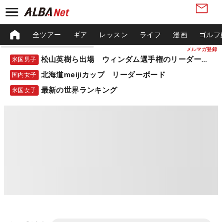
全ツアー
ギア
レッスン
ライフ
漫画
ゴルフ
メルマガ登録
松山英樹ら出場 ウィンダム選手権のリーダーボード
米国男子
北海道meijiカップ リーダーボード
国内女子
最新の世界ランキング
米国女子