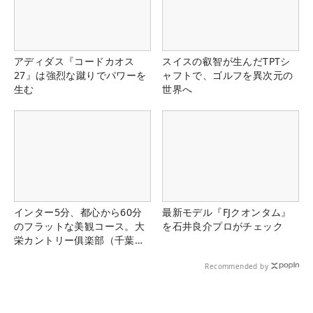
アディダス『コードカオス
スイスの叡智が生んだTPTシ
27』は強烈な蹴りでパワーを
ャフトで、ゴルフを異次元の
生む
世界へ
インター5分、都心から60分
最新モデル『FJクオンタム』
のフラットな美観コース。大
を石井良介プロがチェック
栄カントリー俱楽部（千葉
県）
Recommended by