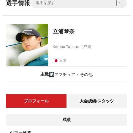
選手情報
立浦琴奈
Kotona Tateura
（27歳）
日本
主戦
アマチュア・その他
プロフィール
大会成績/スタッツ
成績