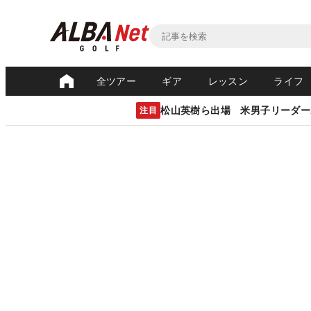
全ツアー
ギア
レッスン
ライフ
松山英樹ら出場 米男子リーダー
注目