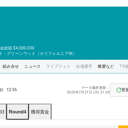
金総額
$4,000,000
ルド・グリーンウッド（カリフォルニア州）
組み合せ
ニュース
ライブフォト
出場選手
概要など
TV
データ最終更新：
刻
12:55
更
2025年7月21日 (月) 21:20
d3
Round4
獲得賞金