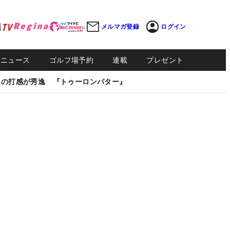
メルマガ登録
ログイン
Sニュース
ゴルフ場予約
連載
プレゼント
しの打感が秀逸 『トゥーロンパター』