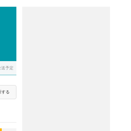
放送予定
新する