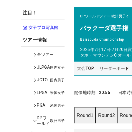
注目！
DPワールドツアー
欧州男子
バラクーダ選手権
女子プロ写真館
ツアー情報
Barracuda Championship
2025年7月17日-7月20日
賞
全ツアー
タホ・マウンテンC オー
JLPGA
国内女子
大会TOP
リーダーボード
JGTO
国内男子
LPGA
開催地時刻
20:55
日本時
米国女子
PGA
米国男子
Round1
Round2
Roun
DPワ
欧州男子
ールド