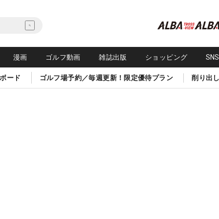
漫画
ゴルフ動画
雑誌出版
ショッピング
SN
ボード
ゴルフ場予約／毎週更新！限定優待プラン
削り出