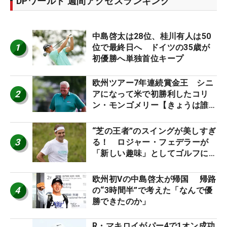
DPワールド 週間アクセスランキング
中島啓太は28位、桂川有人は50
1
位で最終日へ ドイツの35歳が
初優勝へ単独首位キープ
欧州ツアー7年連続賞金王 シニ
2
アになって米で初勝利したコリ
ン・モンゴメリー【きょうは誰の
誕生日？】
“芝の王者”のスイングが美しすぎ
3
る！ ロジャー・フェデラーが
「新しい趣味」としてゴルフに挑
戦中！
欧州初Vの中島啓太が帰国 帰路
4
の“3時間半”で考えた「なんで優
勝できたのか」
R・マキロイがパー4で1オン成功