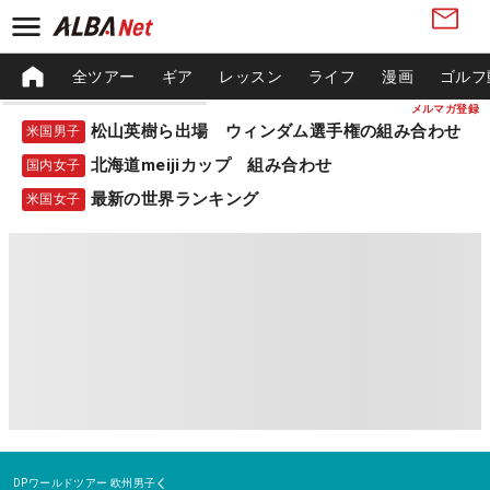
全ツアー
ギア
レッスン
ライフ
漫画
ゴルフ
メルマガ登録
松山英樹ら出場 ウィンダム選手権の組み合わせ
米国男子
北海道meijiカップ 組み合わせ
国内女子
最新の世界ランキング
米国女子
DPワールドツアー
欧州男子