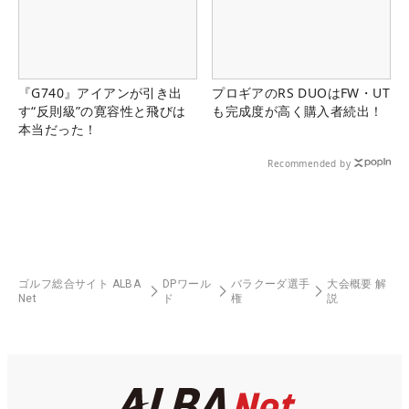
『G740』アイアンが引き出
プロギアのRS DUOはFW・UT
す“反則級”の寛容性と飛びは
も完成度が高く購入者続出！
本当だった！
Recommended by
ゴルフ総合サイト ALBA
DPワール
バラクーダ選手
大会概要 解
Net
ド
権
説