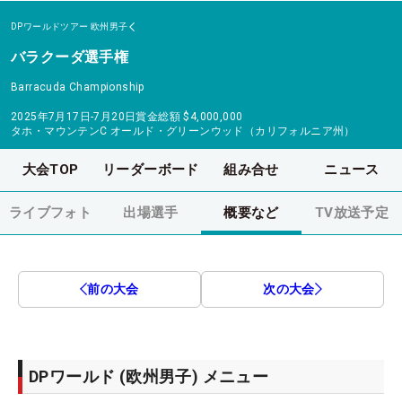
DPワールドツアー
欧州男子
バラクーダ選手権
Barracuda Championship
2025年7月17日-7月20日
賞金総額
$4,000,000
タホ・マウンテンC オールド・グリーンウッド（カリフォルニア州）
大会TOP
リーダーボード
組み合せ
ニュース
ライブフォト
出場選手
概要など
TV放送予定
前の大会
次の大会
DPワールド (欧州男子) メニュー