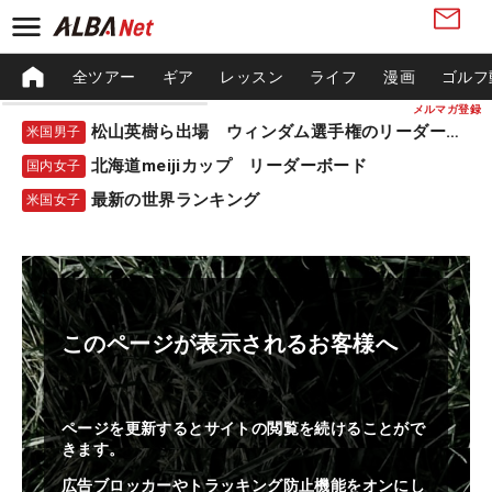
全ツアー
ギア
レッスン
ライフ
漫画
ゴルフ
メルマガ登録
松山英樹ら出場 ウィンダム選手権のリーダーボード
米国男子
北海道meijiカップ リーダーボード
国内女子
最新の世界ランキング
米国女子
このページが表示されるお客様へ
ページを更新するとサイトの閲覧を続けることがで
きます。
広告ブロッカーやトラッキング防止機能をオンにし