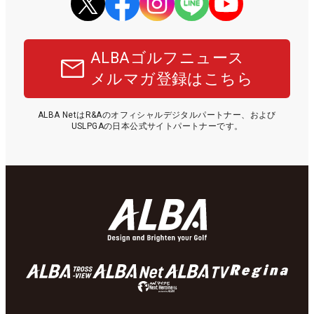
ALBAゴルフニュース
メルマガ登録はこちら
ALBA NetはR&Aのオフィシャルデジタルパートナー、および
USLPGAの日本公式サイトパートナーです。