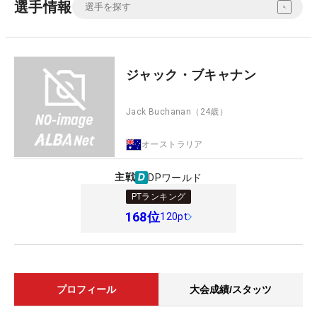
選手情報
ジャック・ブキャナン
Jack Buchanan
（24歳）
オーストラリア
主戦
DPワールド
PTランキング
168
位
120pt
プロフィール
大会成績/スタッツ