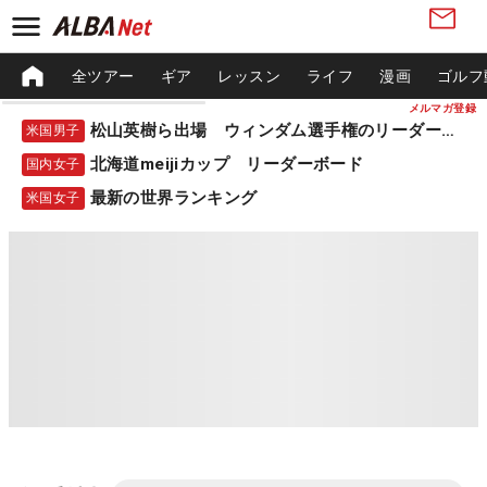
全ツアー
ギア
レッスン
ライフ
漫画
ゴルフ
メルマガ登録
松山英樹ら出場 ウィンダム選手権のリーダーボード
米国男子
北海道meijiカップ リーダーボード
国内女子
最新の世界ランキング
米国女子