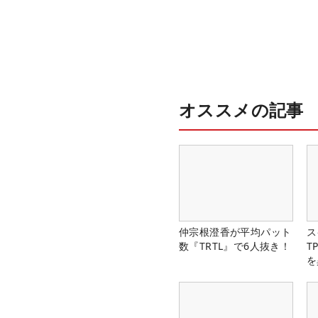
オススメの記事
仲宗根澄香が平均パット
ス
数『TRTL』で6人抜き！
T
を