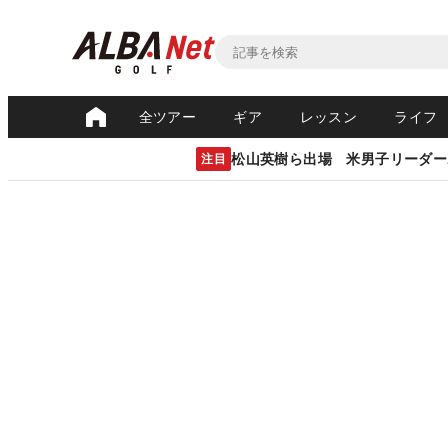
全ツアー
ギア
レッスン
ライフ
松山英樹ら出場 米男子リーダー
注目