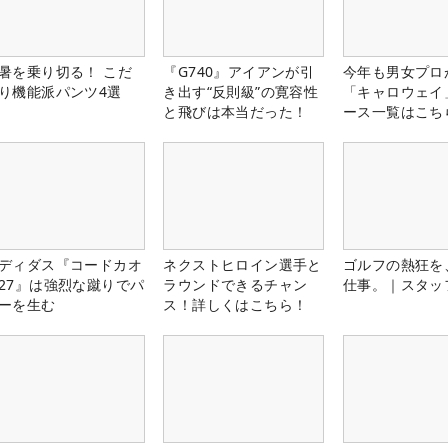
暑を乗り切る！ こだ
『G740』アイアンが引
今年も男女プロ
り機能派パンツ4選
き出す“反則級”の寛容性
「キャロウェイ
と飛びは本当だった！
ース一覧はこち
ディダス『コードカオ
ネクストヒロイン選手と
ゴルフの熱狂を
27』は強烈な蹴りでパ
ラウンドできるチャン
仕事。｜スタッ
ーを生む
ス！詳しくはこちら！