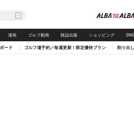
漫画
ゴルフ動画
雑誌出版
ショッピング
SN
ボード
ゴルフ場予約／毎週更新！限定優待プラン
削り出