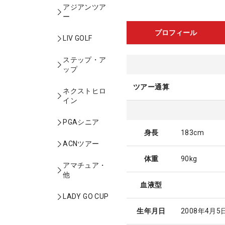
アジアンツア
ー
プロフィール
LIV GOLF
ステップ・ア
ップ
ツアー通算
ネクストヒロ
イン
PGAシニア
身長
183cm
ACNツアー
体重
90kg
アマチュア・
他
血液型
LADY GO CUP
生年月日
2008年4月5