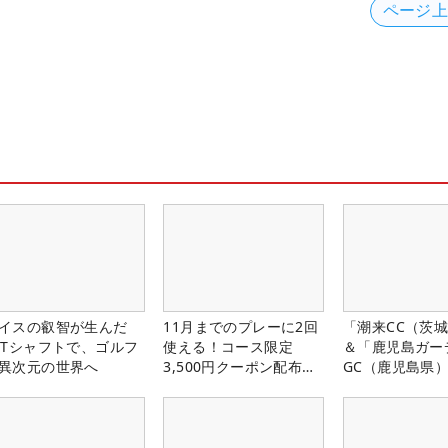
ページ
イスの叡智が生んだ
11月までのプレーに2回
「潮来CC（茨
PTシャフトで、ゴルフ
使える！コース限定
＆「鹿児島ガー
異次元の世界へ
3,500円クーポン配布
GC（鹿児島県
中！
料プレー券が当