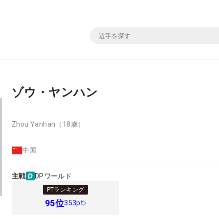
ゾウ・ヤンハン
Zhou Yanhan
（18歳）
中国
主戦
DPワールド
PTランキング
95
位
353pt