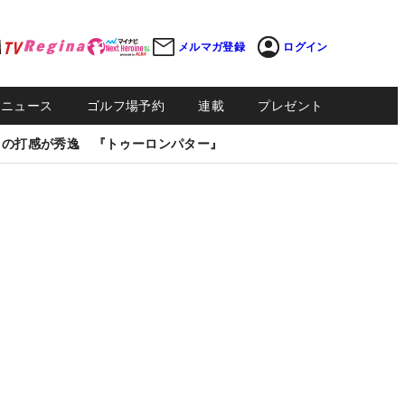
メルマガ登録
ログイン
Sニュース
ゴルフ場予約
連載
プレゼント
しの打感が秀逸 『トゥーロンパター』