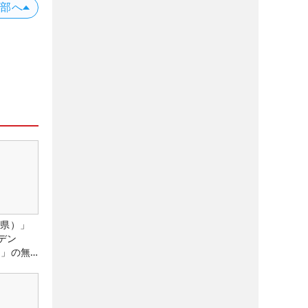
上部へ
城県）」
デン
）」の無
たる！！