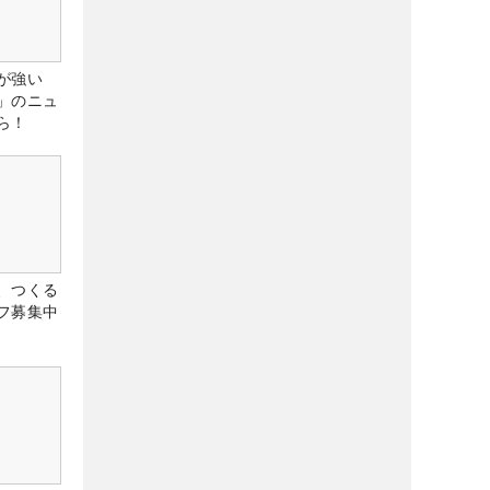
が強い
」のニュ
ら！
、つくる
フ募集中