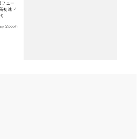
層フェー
高初速ド
代
by