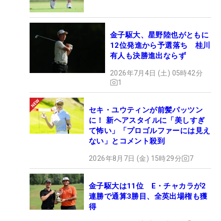
金子駆大、星野陸也がともに
12位発進から予選落ち 桂川
有人も決勝進出ならず
2026年7月4日 (土) 05時42分
1
セキ・ユウティンが前髪パッツン
に！ 新ヘアスタイルに「美しすぎ
て怖い」「プロゴルファーには見え
ない」とコメント殺到
2026年8月7日 (金) 15時29分
7
金子駆大は11位 E・チャカラが2
連勝で通算3勝目、全英出場権も獲
得