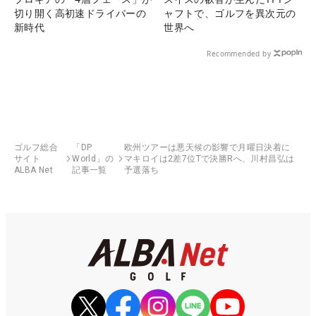
切り開く高初速ドライバーの
ャフトで、ゴルフを異次元の
新時代
世界へ
Recommended by
ゴルフ総合
「DP
欧州ツアーは悪天候の影響で月曜日決着に
サイト
World」の
マキロイは2差7位Tで決勝Rへ、川村昌弘は
ALBA Net
記事一覧
予選落ち