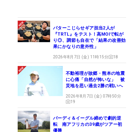
パターこじらせギア担当2人が
『TRTL』をテスト！高MOIで転が
り◎、調節も自在で「結果の改善効
果にかなりの意外性」
2026年8月7日 (金) 11時15分
18
不動裕理が故郷・熊本の地震
に心痛「自然が怖いな」 被
災地を思い過去2勝の戦いへ
2026年8月7日 (金) 07時50分
19
バーディ＆イーグル締めで劇的逆
転 南アフリカの39歳がツアー初
優勝