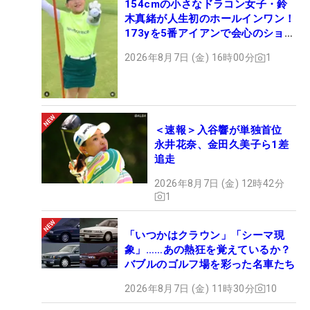
154cmの小さなドラコン女子・鈴
木真緒が人生初のホールインワン！
173yを5番アイアンで会心のショッ
ト
2026年8月7日 (金) 16時00分
1
＜速報＞入谷響が単独首位
永井花奈、金田久美子ら1差
追走
2026年8月7日 (金) 12時42分
1
「いつかはクラウン」「シーマ現
象」……あの熱狂を覚えているか？
バブルのゴルフ場を彩った名車たち
2026年8月7日 (金) 11時30分
10