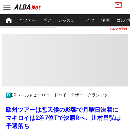
全ツアー
ギア
レッスン
ライフ
漫画
ゴルフ
メルマガ登録
ヒーロー・ドバイ・デザートクラシック
DPワールド
欧州ツアーは悪天候の影響で月曜日決着に
マキロイは2差7位Tで決勝Rへ、川村昌弘は
予選落ち