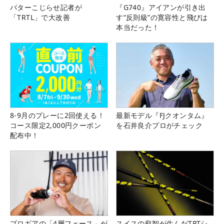
パターこじらせ記者が
『G740』アイアンが引き出
「TRTL」で大改善
す“反則級”の寛容性と飛びは
本当だった！
8-9月のプレーに2回使える！
最新モデル『FJクオンタム』
コース限定2,000円クーポン
を石井良介プロがチェック
配布中！
プロギアの「4層フェース」が
スイスの叡智が生んだTPTシ