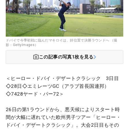
ドバイで今季初戦に臨んだマキロイは、好位置で決勝ラウンドへ （撮
影：GettyImages）
この記事の写真
1
枚を見る
＜ヒーロー・ドバイ・デザートクラシック 3日目
◇28日◇エミレーツGC（アラブ首長国連邦）
◇7428ヤード・パー72＞
26日の第1ラウンドから、悪天候によりスタート時
間が大幅に遅れていた欧州男子ツアー「ヒーロー・
ドバイ・デザートクラシック」。大会2日目もその