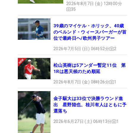
2026年8月7日 (金) 12時00分
35
39歳のマイケル・ホリック、40歳
のベルンド・ウィースバーガーが首
位で最終日ヘ/欧州男子ツアー
2026年7月5日 (日) 06時52分
2
松山英樹は5アンダー暫定11位 第
1Rは悪天候のため順延
2026年8月7日 (金) 08時26分
1
金子駆大は33位で決勝ラウンド進
出 星野陸也、桂川有人はともに予
選落ち
2026年6月27日 (土) 06時13分
1