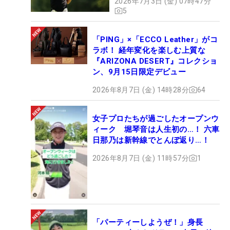
2026年7月3日 (金) 07時47分
5
「PING」×「ECCO Leather」がコ
ラボ！ 経年変化を楽しむ上質な
『ARIZONA DESERT』コレクショ
ン、9月15日限定デビュー
2026年8月7日 (金) 14時28分
64
女子プロたちが過ごしたオープンウ
ィーク 堀琴音は人生初の…！ 六車
日那乃は新幹線でとんぼ返り…！
2026年8月7日 (金) 11時57分
1
「パーティーしようぜ！」身長