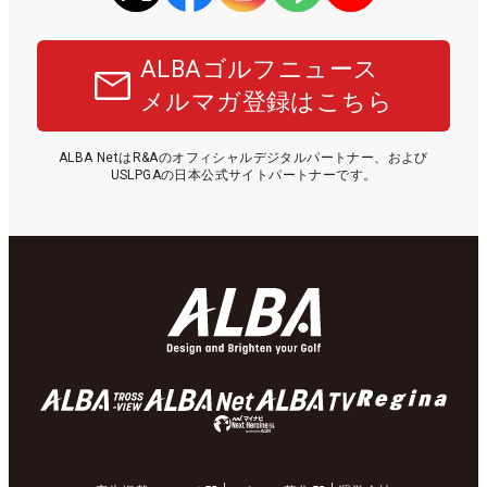
ALBAゴルフニュース
メルマガ登録はこちら
ALBA NetはR&Aのオフィシャルデジタルパートナー、および
USLPGAの日本公式サイトパートナーです。