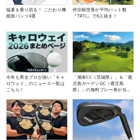
猛暑を乗り切る！ こだわり機
仲宗根澄香が平均パット数
能派パンツ4選
『TRTL』で6人抜き！
今年も男女プロが強い「キャ
「潮来CC（茨城県）」＆「鹿
ロウェイ」のニュース一覧は
児島ガーデンGC（鹿児島
こちら！
県）」の無料プレー券が当た
る！！