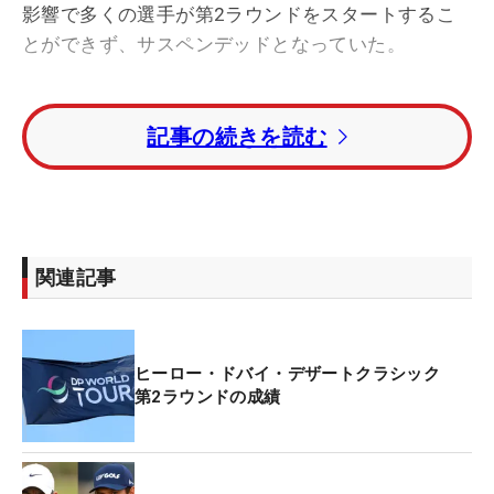
影響で多くの選手が第2ラウンドをスタートするこ
とができず、サスペンデッドとなっていた。
大会3日目にようやく予選ラウンドが終了。大会は
記事の続きを読む
72ホールを完走する予定で、最終ラウンドが行われ
るはずだった現地時間の29日（日曜日）に第3ラウ
ンド、30日（月曜日）に最終ラウンドを行う。
予選ラウンドを終えて、トータル10アンダーでトッ
関連記事
プに並んだのは、リチャード・ブランド（イングラ
ンド）、トーマス・ピータース（ベルギー）、マイ
ケル・トルビョンセン（米国）の3人。1打差のトー
ヒーロー・ドバイ・デザートクラシック
タル9アンダーでアドリ・アルナウス（スペイ
第2ラウンドの成績
ン）、コナー・サイム（スコットランド）、マルク
ス・カインハルト（スウェーデン）が続く。今年初
戦を迎えたローリー・マキロイ（北アイルランド）