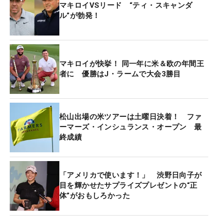
は、パトリック・リード（米国）らと並んでトップ
マキロイVSリード “ティ・スキャンダ
と2打差のトータル8アンダー・7位タイの好位置で
ル”が勃発！
決勝ラウンドに進む。
日本勢で唯一出場していた川村昌弘はカットライン
マキロイが快挙！ 同一年に米＆欧の年間王
に1打届かず、トータル1アンダーで予選落ちを喫し
者に 優勝はJ・ラームで大会3勝目
た。
松山出場の米ツアーは土曜日決着！ ファ
ーマーズ・インシュランス・オープン 最
終成績
「アメリカで使います！」 渋野日向子が
目を輝かせたサプライズプレゼントの“正
体”がおもしろかった