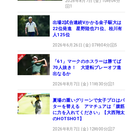
2026年8月7日 (金) 10時04分
1
出場2試合連続Vかかる金子駆大は
22位発進 星野陸也71位、桂川有
人125位
2026年6月26日 (金) 07時04分
5
「61」マークのホスラーは勝てば
70人抜き！ 大逆転プレーオフ進
出なるか
2026年8月7日 (金) 11時30分
1
夏場の重いグリーンで女子プロはパ
ターを替える アマチュアは「腹筋
に力を入れてください」【大西翔太
のHOTSHOT】
2026年8月7日 (金) 12時00分
7