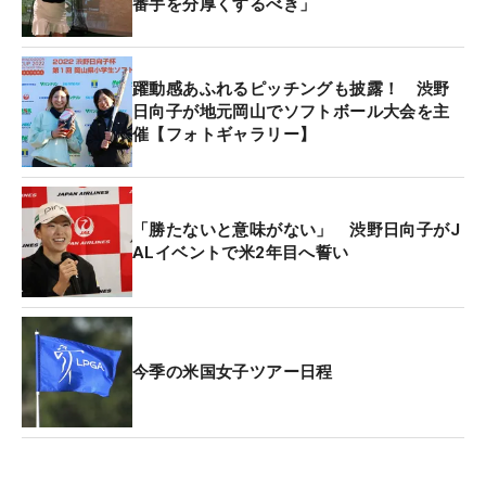
番手を分厚くするべき」
トに参加したファンにも限定で販売されたのだが、
みな興味津々といった様子だった。
躍動感あふれるピッチングも披露！ 渋野
渋野の今季初戦は、2月23日から始まるアジアシリ
日向子が地元岡山でソフトボール大会を主
催【フォトギャラリー】
ーズ初戦の「ホンダLPGAタイランド」となる。シ
ード選手として臨む2年目のシーズンは、「勝ちた
い！」と米国本格参戦後は初となる優勝を強く意識
している。“高く飛躍する”という意味でもゲンのい
「勝たないと意味がない」 渋野日向子がJ
ALイベントで米2年目へ誓い
いアイテムとともに、掲げた目標に向かってフライ
トしていく。
今季の米国女子ツアー日程