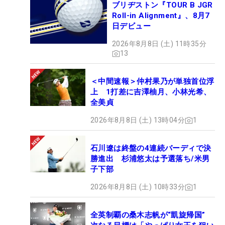
ブリヂストン『TOUR B JGR
Roll-in Alignment』、8月7
日デビュー
2026年8月8日 (土) 11時35分
13
＜中間速報＞仲村果乃が単独首位浮
上 1打差に吉澤柚月、小林光希、
全美貞
2026年8月8日 (土) 13時04分
1
石川遼は終盤の4連続バーディで決
勝進出 杉浦悠太は予選落ち/米男
子下部
2026年8月8日 (土) 10時33分
1
全英制覇の桑木志帆が“凱旋帰国”