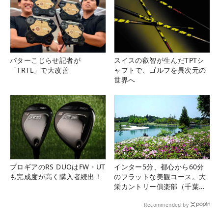
パターこじらせ記者が
スイスの叡智が生んだTPTシ
「TRTL」で大改善
ャフトで、ゴルフを異次元の
世界へ
プロギアのRS DUOはFW・UT
インター5分、都心から60分
も完成度が高く購入者続出！
のフラットな美観コース。大
栄カントリー俱楽部（千葉
県）
Recommended by