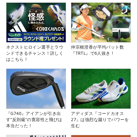
ネクストヒロイン選手とラウ
仲宗根澄香が平均パット数
ンドできるチャンス！詳しく
『TRTL』で6人抜き！
はこちら！
『G740』アイアンが引き出
アディダス『コードカオス
す“反則級”の寛容性と飛びは
27』は強烈な蹴りでパワーを
本当だった！
生む