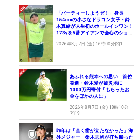
「パーティーしようぜ！」身長
154cmの小さなドラコン女子・鈴
木真緒が人生初のホールインワン！
173yを5番アイアンで会心のショッ
ト
2026年8月7日 (金) 16時00分
1
あふれる熊本への思い 首位
発進・鈴木愛が被災地に
1000万円寄付「もらったお
金をほかの人に」
2026年8月7日 (金) 18時10分
19
昨年は「全く歯が立たなかった」海
外メジャー 桑木志帆が打ち勝った