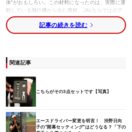
体”がおもしろい。この材料になったのは、実際に運
航している飛行機から出た廃材。JALならではのア
イテムといえる。
記事の続きを読む
透明な板に『渋野日向子』という文字が刻まれたネ
ームタグは、飛行機の窓に使用されていたアクリル
を切り抜いて製作されたもの。そしてマーカーは翼
と胴体をつなぐチタンボルトの丸い頭部分を加工し
関連記事
たもので、グリーンフォークは機体を修理する時に
使用されるチタンの板が利用されている。乗客の命
を守る飛行機の安全性が高い素材とあって、その頑
丈さたるや間違いなしといったところだろう。
こちらがその3点セットです【写真】
喜んだ渋野は、これを試合で使うと約束。「アメリ
カで漢字のネームタグは珍しいので、注目されるは
エースドライバー変更を明言！ 渋野日向
ずです」と話すなど、使用した際の周囲のリアクシ
子の“開幕セッティング”はどうなる？「下の
ョンまでイメージ完了済みだ。このセットはイベン