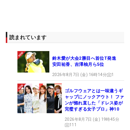
読まれています
鈴木愛が大会2勝目へ首位T発進
安田祐香、吉澤柚月ら5位
2026年8月7日 (金) 16時14分
1
ゴルフウェアとは一味違うギ
ャップにノックアウト！ ファ
ンが惚れ直した「ドレス姿が
完璧すぎる女子プロ」神10
2026年8月7日 (金) 19時45分
111