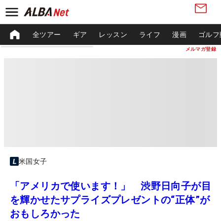
全ツアー
ギア
レッスン
ライフ
漫画
ゴルフ
メルマガ登録
米国女子
「アメリカで使います！」 渋野日向子が目
を輝かせたサプライズプレゼントの“正体”が
おもしろかった