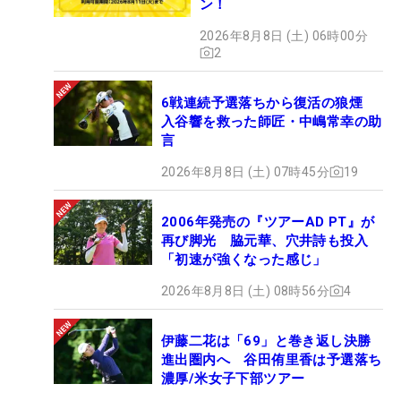
ン！
2026年8月8日 (土) 06時00分
2
6戦連続予選落ちから復活の狼煙
入谷響を救った師匠・中嶋常幸の助
言
2026年8月8日 (土) 07時45分
19
2006年発売の『ツアーAD PT』が
再び脚光 脇元華、穴井詩も投入
「初速が強くなった感じ」
2026年8月8日 (土) 08時56分
4
伊藤二花は「69」と巻き返し決勝
進出圏内へ 谷田侑里香は予選落ち
濃厚/米女子下部ツアー