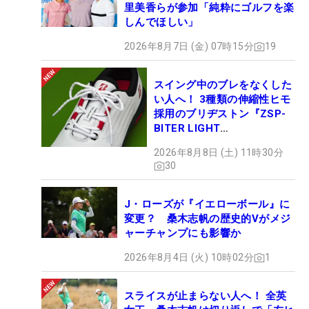
里美香らが参加「純粋にゴルフを楽
しんでほしい」
2026年8月7日 (金) 07時15分
19
スイング中のブレをなくした
い人へ！ 3種類の伸縮性ヒモ
採用のブリヂストン『ZSP-
BITER LIGHT
MAGICLACE』、8月8日デビ
2026年8月8日 (土) 11時30分
ュー
30
J・ローズが『イエローボール』に
変更？ 桑木志帆の歴史的Vがメジ
ャーチャンプにも影響か
2026年8月4日 (火) 10時02分
1
スライスが止まらない人へ！ 全英