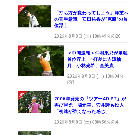
「打ち方が変わってしまう」洋芝へ
の苦手意識 安田祐香が“克服”の首
位浮上
2026年8月8日 (土) 18時49分
20
＜中間速報＞仲村果乃が単独
首位浮上 1打差に吉澤柚
月、小林光希、全美貞
2026年8月8日 (土) 13時04分
1
2006年発売の『ツアーAD PT』が
再び脚光 脇元華、穴井詩も投入
「初速が強くなった感じ」
2026年8月8日 (土) 08時56分
4