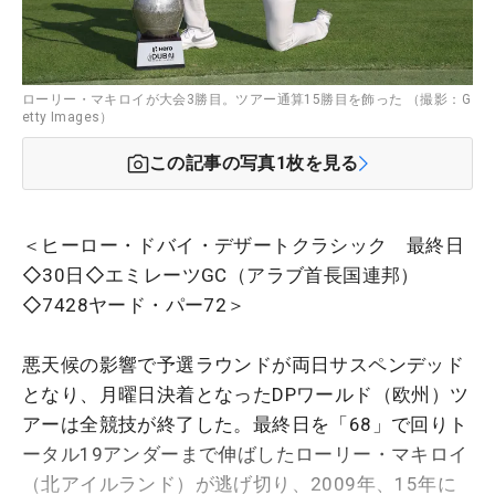
ローリー・マキロイが大会3勝目。ツアー通算15勝目を飾った （撮影：G
etty Images）
この記事の写真
1
枚を見る
＜ヒーロー・ドバイ・デザートクラシック 最終日
◇30日◇エミレーツGC（アラブ首長国連邦）
◇7428ヤード・パー72＞
悪天候の影響で予選ラウンドが両日サスペンデッド
となり、月曜日決着となったDPワールド（欧州）ツ
アーは全競技が終了した。最終日を「68」で回りト
ータル19アンダーまで伸ばしたローリー・マキロイ
（北アイルランド）が逃げ切り、2009年、15年に