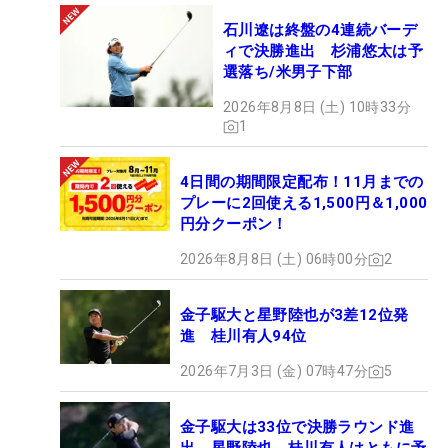
石川遼は終盤の4連続バーデ
ィで決勝進出 杉浦悠太は予
選落ち/米男子下部
2026年8月8日 (土) 10時33分
1
4日間の期間限定配布！11月までの
プレーに2回使える1,500円＆1,000
円分クーポン！
2026年8月8日 (土) 06時00分
2
金子駆大と星野陸也が3差12位発
進 桂川有人94位
2026年7月3日 (金) 07時47分
5
金子駆大は33位で決勝ラウンド進