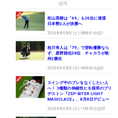
72
松山英樹は「69」も26位に後退
日本勢2人が決勝へ
2026年8月8日 (土) 08時41分
1
桂川有人は「79」で逆転優勝なら
ず、星野陸也58位 チャカラが欧
州2勝目
2026年6月8日 (月) 06時06分
3
スイング中のブレをなくしたい人
へ！ 3種類の伸縮性ヒモ採用のブリ
ヂストン『ZSP-BITER LIGHT
MAGICLACE』、8月8日デビュー
2026年8月8日 (土) 11時30分
30