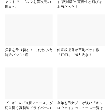
ャフトで、ゴルフを異次元の
す“反則級”の寛容性と飛びは
世界へ
本当だった！
猛暑を乗り切る！ こだわり機
仲宗根澄香が平均パット数
能派パンツ4選
『TRTL』で6人抜き！
プロギアの「4層フェース」が
今年も男女プロが強い「キャ
切り開く高初速ドライバーの
ロウェイ」のニュース一覧は