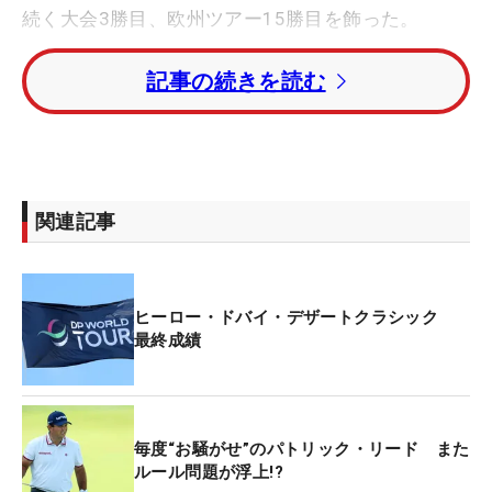
続く大会3勝目、欧州ツアー15勝目を飾った。
記事の続きを読む
パトリック・リード（米国）が「65」のチャージを
みせたものの、1打及ばず2位。3打差の3位にルーカ
ス・ハーバート（オーストラリア）が続く。
イアン・ポールターはトータル13アンダーの6位タ
関連記事
イ、トミー・フリートウッド（ともにイングラン
ド）はスコアを落としトータル5アンダーの59位タ
イで終えた。
ヒーロー・ドバイ・デザートクラシック
最終成績
日本勢で唯一出場した川村昌弘は、予選落ちを喫し
ている。
毎度“お騒がせ”のパトリック・リード また
ルール問題が浮上!?