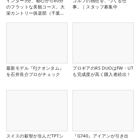
インター5分、都心から60分
ゴルフの熱狂を、つくる仕
のフラットな美観コース。大
事。｜スタッフ募集中
栄カントリー俱楽部（千葉
県）
最新モデル『FJクオンタム』
プロギアのRS DUOはFW・UT
を石井良介プロがチェック
も完成度が高く購入者続出！
スイスの叡智が生んだTPTシ
『G740』アイアンが引き出