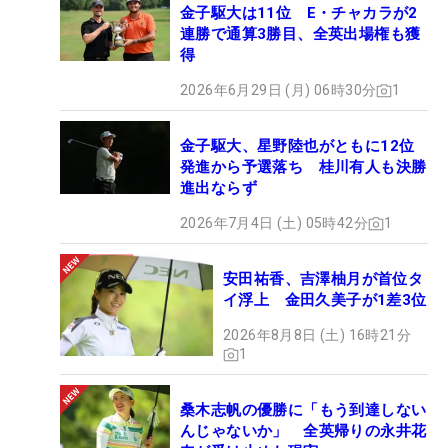
金子駆大は11位 E・チャカラが2
連勝で通算3勝目、全英出場権も獲
得
2026年6月29日 (月) 06時30分
1
金子駆大、星野陸也がともに12位
発進から予選落ち 桂川有人も決勝
進出ならず
2026年7月4日 (土) 05時42分
1
安田祐香、吉澤柚月が首位タ
イ浮上 金田久美子が1差3位
2026年8月8日 (土) 16時21分
1
桑木志帆の優勝に「もう到達しない
んじゃないか」 全英帰りの永井花