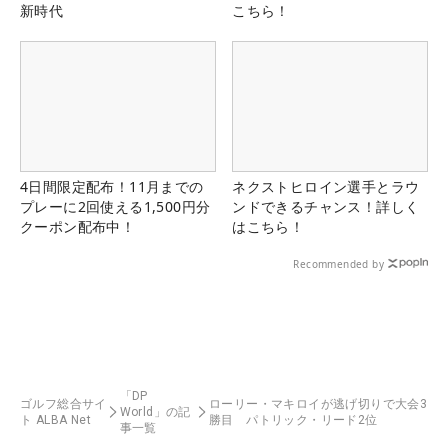
新時代
こちら！
4日間限定配布！11月までの
ネクストヒロイン選手とラウ
プレーに2回使える1,500円分
ンドできるチャンス！詳しく
クーポン配布中！
はこちら！
Recommended by
「DP
ゴルフ総合サイ
ローリー・マキロイが逃げ切りで大会3
World」の記
ト ALBA Net
勝目 パトリック・リード2位
事一覧