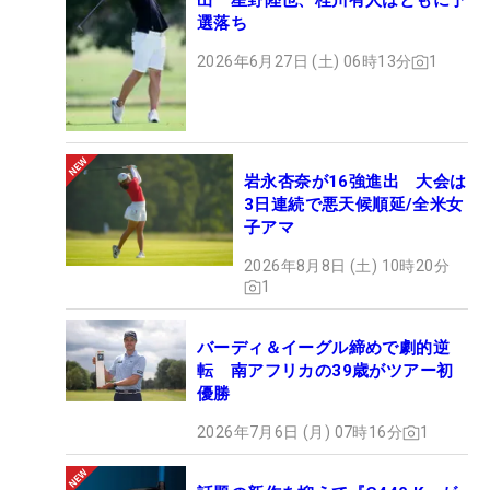
出 星野陸也、桂川有人はともに予
選落ち
2026年6月27日 (土) 06時13分
1
岩永杏奈が16強進出 大会は
3日連続で悪天候順延/全米女
子アマ
2026年8月8日 (土) 10時20分
1
バーディ＆イーグル締めで劇的逆
転 南アフリカの39歳がツアー初
優勝
2026年7月6日 (月) 07時16分
1