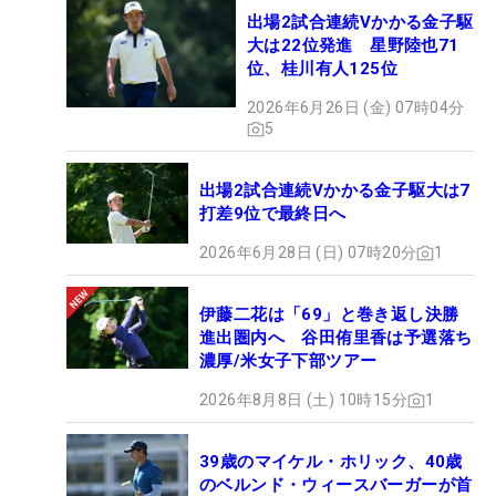
出場2試合連続Vかかる金子駆
大は22位発進 星野陸也71
位、桂川有人125位
2026年6月26日 (金) 07時04分
5
出場2試合連続Vかかる金子駆大は7
打差9位で最終日へ
2026年6月28日 (日) 07時20分
1
伊藤二花は「69」と巻き返し決勝
進出圏内へ 谷田侑里香は予選落ち
濃厚/米女子下部ツアー
2026年8月8日 (土) 10時15分
1
39歳のマイケル・ホリック、40歳
のベルンド・ウィースバーガーが首