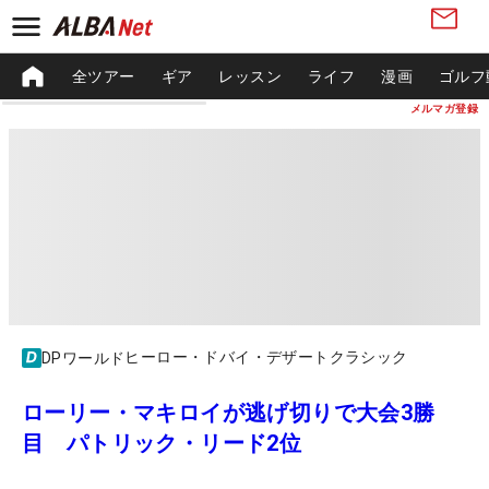
全ツアー
ギア
レッスン
ライフ
漫画
ゴルフ
メルマガ登録
ヒーロー・ドバイ・デザートクラシック
DPワールド
ローリー・マキロイが逃げ切りで大会3勝
目 パトリック・リード2位