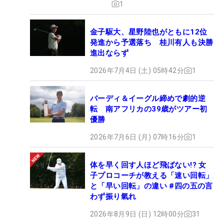
1
金子駆大、星野陸也がともに12位
発進から予選落ち 桂川有人も決勝
進出ならず
2026年7月4日 (土) 05時42分
1
バーディ＆イーグル締めで劇的逆
転 南アフリカの39歳がツアー初
優勝
2026年7月6日 (月) 07時16分
1
体を早く回す人ほど飛ばない!? 女
子プロコーチが教える「速い回転」
と「早い回転」の違い #四の五の言
わず振り氣れ
2026年8月9日 (日) 12時00分
31