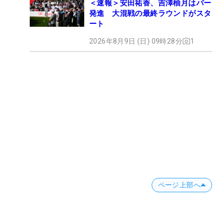
＜速報＞安田祐香、吉澤柚月はパー
発進 大混戦の最終ラウンドがスタ
ート
2026年8月9日 (日) 09時28分
1
ページ上部へ