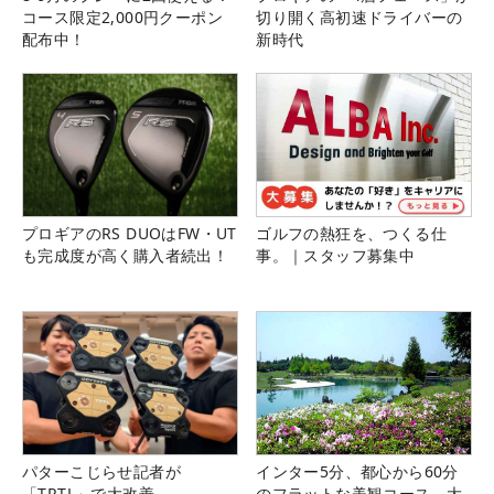
コース限定2,000円クーポン
切り開く高初速ドライバーの
配布中！
新時代
プロギアのRS DUOはFW・UT
ゴルフの熱狂を、つくる仕
も完成度が高く購入者続出！
事。｜スタッフ募集中
パターこじらせ記者が
インター5分、都心から60分
「TRTL」で大改善
のフラットな美観コース。大