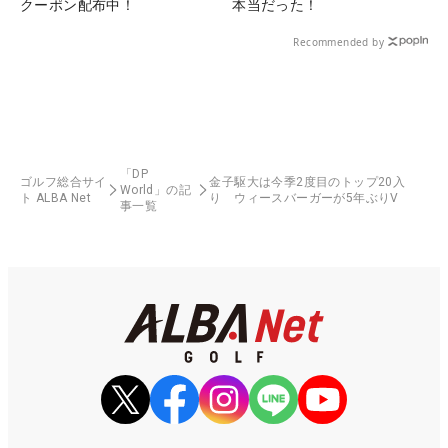
クーポン配布中！
本当だった！
Recommended by
「DP
ゴルフ総合サイ
金子駆大は今季2度目のトップ20入
World」の記
ト ALBA Net
り ウィースバーガーが5年ぶりV
事一覧