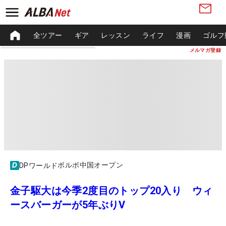
全ツアー
ギア
レッスン
ライフ
漫画
ゴルフ
メルマガ登録
ボルボ中国オープン
DPワールド
金子駆大は今季2度目のトップ20入り ウィ
ースバーガーが5年ぶりV