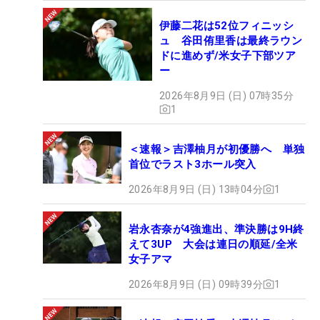
伊藤二花は52位フィニッシ
ュ 谷田侑里香は最終ラウン
ドに進めず/米女子下部ツア
ー
2026年8月9日 (日) 07時35分
1
＜速報＞吉澤柚月が初優勝へ 単独
首位でラスト3ホール突入
2026年8月9日 (日) 13時04分
1
岩永杏奈が4強進出、準決勝は9H終
えて3UP 大会は連日の順延/全米
女子アマ
2026年8月9日 (日) 09時39分
1