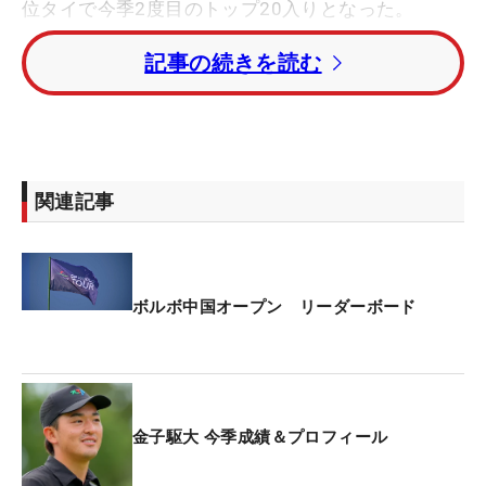
位タイで今季2度目のトップ20入りとなった。
記事の続きを読む
星野陸也はトータル3アンダー・43位タイ。桂川有
人はトータル2アンダー・45位タイで4日間を終え
た。
優勝はトータル19アンダーまで伸ばしたベルンド・
関連記事
ウィースバーガー（オーストリア）。5年ぶりのツ
アー通算9勝目を果たした。
ボルボ中国オープン リーダーボード
金子駆大 今季成績＆プロフィール