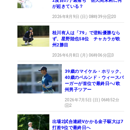
2度目の予選落ち 佐久間朱莉に何
が起きている？
2026年8月9日 (日) 08時39分
20
桂川有人は「79」で逆転優勝なら
ず、星野陸也58位 チャカラが欧
州2勝目
2026年6月8日 (月) 06時06分
3
39歳のマイケル・ホリック、
40歳のベルンド・ウィースバ
ーガーが首位で最終日ヘ/欧
州男子ツアー
2026年7月5日 (日) 06時52分
2
出場2試合連続Vかかる金子駆大は7
打差9位で最終日へ