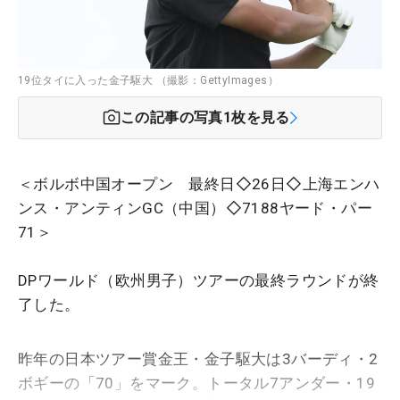
19位タイに入った金子駆大 （撮影：GettyImages）
この記事の写真
1
枚を見る
＜ボルボ中国オープン 最終日◇26日◇上海エンハ
ンス・アンティンGC（中国）◇7188ヤード・パー
71＞
DPワールド（欧州男子）ツアーの最終ラウンドが終
了した。
昨年の日本ツアー賞金王・金子駆大は3バーディ・2
ボギーの「70」をマーク。トータル7アンダー・19