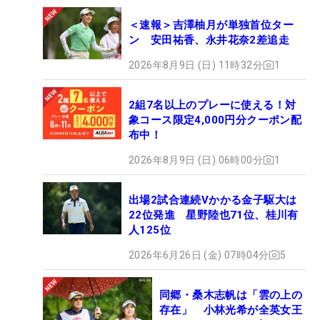
＜速報＞吉澤柚月が単独首位ター
ン 安田祐香、永井花奈2差追走
2026年8月9日 (日) 11時32分
1
2組7名以上のプレーに使える！対
象コース限定4,000円分クーポン配
布中！
2026年8月9日 (日) 06時00分
1
出場2試合連続Vかかる金子駆大は
22位発進 星野陸也71位、桂川有
人125位
2026年6月26日 (金) 07時04分
5
同郷・桑木志帆は「雲の上の
存在」 小林光希が全英女王