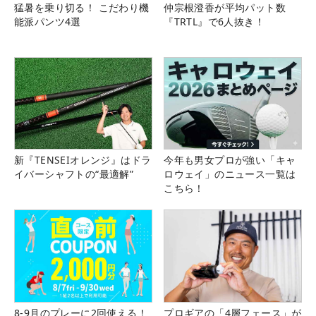
猛暑を乗り切る！ こだわり機
仲宗根澄香が平均パット数
能派パンツ4選
『TRTL』で6人抜き！
新『TENSEIオレンジ』はドラ
今年も男女プロが強い「キャ
イバーシャフトの“最適解”
ロウェイ」のニュース一覧は
こちら！
8-9月のプレーに2回使える！
プロギアの「4層フェース」が