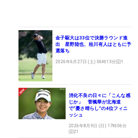
金子駆大は33位で決勝ラウンド進
出 星野陸也、桂川有人はともに予
選落ち
2026年6月27日 (土) 06時13分
1
消化不良の日々に「こんな感
じか」 菅楓華が北海道
で“憂さ晴らし”の4位フィニ
ッシュ
2026年8月9日 (日) 17時06分
21