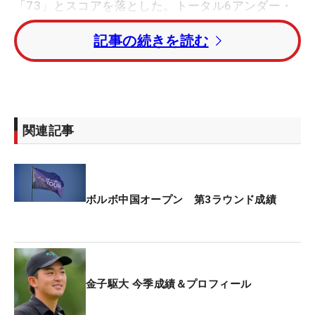
「73」とスコアを落とした。トータル6アンダー・
22位タイに後退し、最終日に入る。
記事の続きを読む
55位タイとカットライン上で予選を通過した桂川有
人は、4バーディ・1ダブルボギーの「69」と伸ば
し、トータル4アンダー・32位タイに浮上。星野陸
也は「72」と1つ落とし、トータル2アンダーで37
関連記事
位から47位と順位を落とした。
アドリアン・オタエギ（UAE）が「62」をたたき出
し、トータル16アンダーの単独首位に浮上。1打差
ボルボ中国オープン 第3ラウンド成績
の2位にベルンド・ウィースバーガー（オーストリ
ア）が続く。日本ツアー通算8勝のショーン・ノリ
ス（南アフリカ）はトータル12アンダー・3位から
の逆転を目指す。
金子駆大 今季成績＆プロフィール