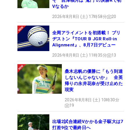
そ 吉澤柚月は“鬼門”の決勝Rで初
Vなるか
2026年8月8日 (土) 17時58分
20
全周アライメントを初搭載！ ブリ
ヂストン『TOUR B JGR Roll-in
Alignment』、8月7日デビュー
2026年8月8日 (土) 11時35分
13
桑木志帆の優勝に「もう到達
しないんじゃないか」 全英
帰りの永井花奈が受け止めた
現実
2026年8月8日 (土) 10時30分
19
出場2試合連続Vかかる金子駆大は7
打差9位で最終日へ