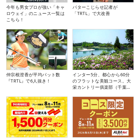
今年も男女プロが強い「キャ
パターこじらせ記者が
ロウェイ」のニュース一覧は
「TRTL」で大改善
こちら！
仲宗根澄香が平均パット数
インター5分、都心から60分
『TRTL』で6人抜き！
のフラットな美観コース。大
栄カントリー俱楽部（千葉
県）