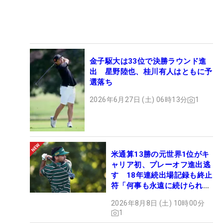
金子駆大は33位で決勝ラウンド進
出 星野陸也、桂川有人はともに予
選落ち
2026年6月27日 (土) 06時13分
1
米通算13勝の元世界1位がキ
ャリア初、プレーオフ進出逃
す 18年連続出場記録も終止
符「何事も永遠に続けられな
い」
2026年8月8日 (土) 10時00分
1