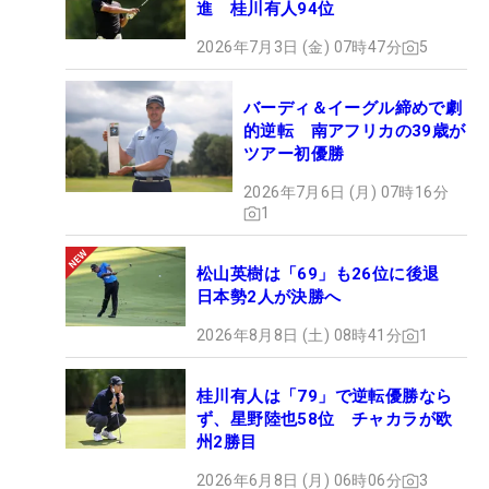
進 桂川有人94位
2026年7月3日 (金) 07時47分
5
バーディ＆イーグル締めで劇
的逆転 南アフリカの39歳が
ツアー初優勝
2026年7月6日 (月) 07時16分
1
松山英樹は「69」も26位に後退
日本勢2人が決勝へ
2026年8月8日 (土) 08時41分
1
桂川有人は「79」で逆転優勝なら
ず、星野陸也58位 チャカラが欧
州2勝目
2026年6月8日 (月) 06時06分
3