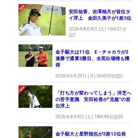
安田祐香、吉澤柚月が首位タ
イ浮上 金田久美子が1差3位
2026年8月8日 (土) 16時21分
1
金子駆大は11位 E・チャカラが2
連勝で通算3勝目、全英出場権も獲
得
2026年6月29日 (月) 06時30分
1
「打ち方が変わってしまう」洋芝へ
の苦手意識 安田祐香が“克服”の首
位浮上
2026年8月8日 (土) 18時49分
20
金子駆大と星野陸也が3差12位発