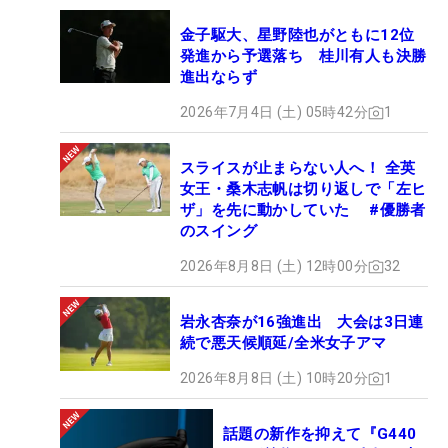
金子駆大、星野陸也がともに12位
発進から予選落ち 桂川有人も決勝
進出ならず
2026年7月4日 (土) 05時42分
1
スライスが止まらない人へ！ 全英
女王・桑木志帆は切り返しで「左ヒ
ザ」を先に動かしていた #優勝者
のスイング
2026年8月8日 (土) 12時00分
32
岩永杏奈が16強進出 大会は3日連
続で悪天候順延/全米女子アマ
2026年8月8日 (土) 10時20分
1
話題の新作を抑えて『G440