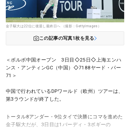
金子駆大は22位に後退し最終日へ （撮影：GettyImages）
この記事の写真
1
枚を見る
＜ボルボ中国オープン 3日目◇25日◇
上海エンハ
ンス・アンティンGC（中国）◇
7188
ヤード・パー
71＞
中国で行われているDPワールド（欧州）ツアーは、
第3ラウンドが終了した。
トータル8アンダー・9位タイで決勝にコマを進めた
金子駆大だが、3日目は1バーディ・3ボギーの