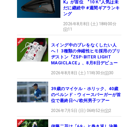
K』が首位 “10Ｋ”人気は未
だに継続中 #週間ギアランキ
ング
2026年8月8日 (土) 18時00分
11
スイング中のブレをなくしたい人
へ！ 3種類の伸縮性ヒモ採用のブリ
ヂストン『ZSP-BITER LIGHT
MAGICLACE』、8月8日デビュー
2026年8月8日 (土) 11時30分
30
39歳のマイケル・ホリック、40歳
のベルンド・ウィースバーガーが首
位で最終日ヘ/欧州男子ツアー
2026年7月5日 (日) 06時52分
2
伊藤二花は「69」と巻き返し決勝