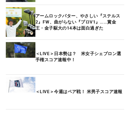
アームロックパター、やさしい『ステルス
2』FW、曲がらない『プロV1』……賞金
王・金子駆大の14本は面白過ぎた
＜LIVE＞日本勢は？ 米女子シェブロン選
手権スコア速報中！
＜LIVE＞今週はペア戦！ 米男子スコア速報