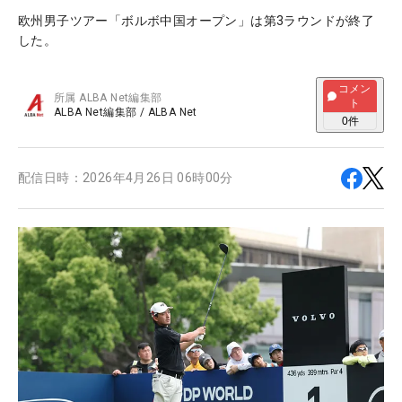
欧州男子ツアー「ボルボ中国オープン」は第3ラウンドが終了
した。
コメン
所属
ALBA Net編集部
ト
ALBA Net編集部
/
ALBA Net
0
件
配信日時：
2026年4月26日 06時00分