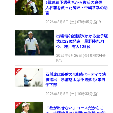
6戦連続予選落ちから復活の狼煙
入谷響を救った師匠・中嶋常幸の助
言
2026年8月8日 (土) 07時45分
19
出場2試合連続Vかかる金子駆
大は22位発進 星野陸也71
位、桂川有人125位
2026年6月26日 (金) 07時04分
5
石川遼は終盤の4連続バーディで決
勝進出 杉浦悠太は予選落ち/米男
子下部
2026年8月8日 (土) 10時33分
1
「欲が出せない」コースだからこ