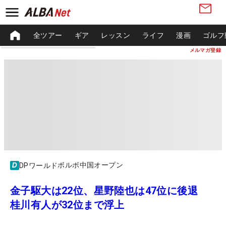
全ツアー
ギア
レッスン
ライフ
漫画
ゴルフ
メルマガ登録
ボルボ中国オープン
DPワールド
金子駆大は22位、星野陸也は47位に後退
桂川有人が32位まで浮上