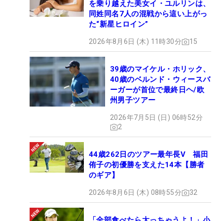
を乗り越えた美女イ・ユルリンは、
同姓同名7人の混戦から這い上がっ
た“新星ヒロイン”
2026年8月6日 (木) 11時30分
15
39歳のマイケル・ホリック、
40歳のベルンド・ウィースバ
ーガーが首位で最終日ヘ/欧
州男子ツアー
2026年7月5日 (日) 06時52分
2
44歳262日のツアー最年長V 福田
侑子の初優勝を支えた14本【勝者
のギア】
2026年8月6日 (木) 08時55分
32
「全部食べたら太っちゃうよ！」小