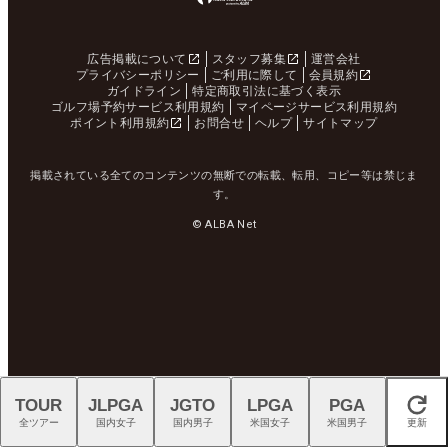
広告掲載について
スタッフ募集
運営会社
プライバシーポリシー
ご利用に際して
会員規約
ガイドライン
特定商取引法に基づく表示
ゴルフ場予約サービス利用規約
マイページサービス利用規約
ポイント利用規約
お問合せ
ヘルプ
サイトマップ
掲載されている全てのコンテンツの無断での転載、転用、コピー等は禁じま
す。
© ALBA Net
TOUR
JLPGA
JGTO
LPGA
PGA
閉じる
全ツアー
国内女子
国内男子
米国女子
米国男子
更新