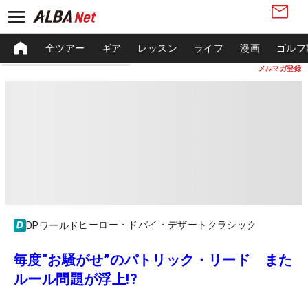
全ツアー
ギア
レッスン
ライフ
漫画
ゴルフ
メルマガ登録
ヒーロー・ドバイ・デザートクラシック
DPワールド
毎度“お騒がせ”のパトリック・リード また
ルール問題が浮上!?