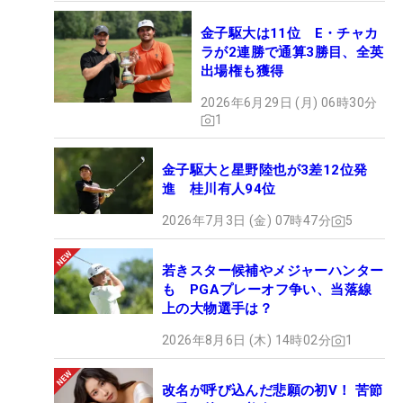
金子駆大は11位 E・チャカ
ラが2連勝で通算3勝目、全英
出場権も獲得
2026年6月29日 (月) 06時30分
1
金子駆大と星野陸也が3差12位発
進 桂川有人94位
2026年7月3日 (金) 07時47分
5
若きスター候補やメジャーハンター
も PGAプレーオフ争い、当落線
上の大物選手は？
2026年8月6日 (木) 14時02分
1
改名が呼び込んだ悲願の初V！ 苦節