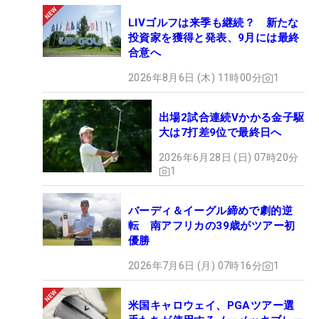
員会の決定が出るまでDPワールドツアーへの出場が
LIVゴルフは来季も継続？ 新たな
可能。今大会の開幕前には挨拶を無視したローリ
投資家を獲得と発表、9月には最終
ー・マキロイ（北アイルランド）にティペグを投げ
合意へ
るなどし世間をにぎわせている。（文・武川玲子=
2026年8月6日 (木) 11時00分
1
米国在住）
出場2試合連続Vかかる金子駆
大は7打差9位で最終日へ
2026年6月28日 (日) 07時20分
1
バーディ＆イーグル締めで劇的逆
転 南アフリカの39歳がツアー初
優勝
2026年7月6日 (月) 07時16分
1
米国キャロウェイ、PGAツアー選