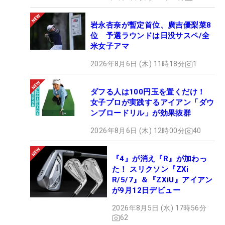
岩永杏奈が暫定首位、廣吉優梨菜8
位 予選ラウンドは日没サスペ/全
米女子アマ
2026年8月6日 (木) 11時18分
1
ダフる人は100円玉を置くだけ！
女子プロが実践するアイアン「ダウ
ンブロードリル」が効果抜群
2026年8月6日 (木) 12時00分
40
『4』が消え『R』が加わっ
た！ スリクソン『ZXi
R/5/7』＆『ZXiU』アイアン
が9月12日デビュー
2026年8月5日 (水) 17時56分
62