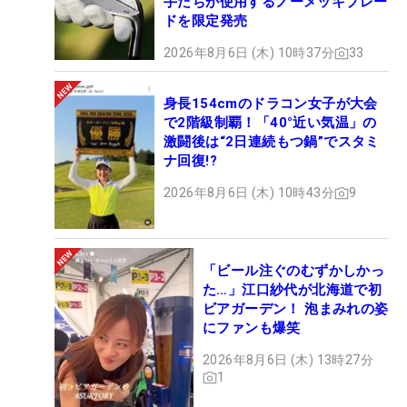
手たちが使用するノーメッキブレー
ドを限定発売
2026年8月6日 (木) 10時37分
33
身長154cmのドラコン女子が大会
で2階級制覇！「40°近い気温」の
激闘後は“2日連続もつ鍋”でスタミ
ナ回復!?
2026年8月6日 (木) 10時43分
9
「ビール注ぐのむずかしかっ
た…」江口紗代が北海道で初
ビアガーデン！ 泡まみれの姿
にファンも爆笑
2026年8月6日 (木) 13時27分
1