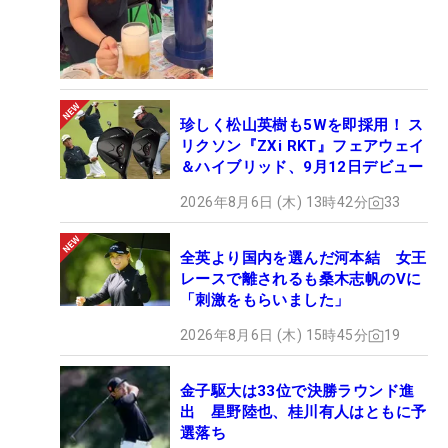
珍しく松山英樹も5Wを即採用！ ス
リクソン『ZXi RKT』フェアウェイ
＆ハイブリッド、9月12日デビュー
2026年8月6日 (木) 13時42分
33
全英より国内を選んだ河本結 女王
レースで離されるも桑木志帆のVに
「刺激をもらいました」
2026年8月6日 (木) 15時45分
19
金子駆大は33位で決勝ラウンド進
出 星野陸也、桂川有人はともに予
選落ち