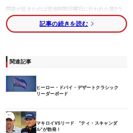
問題が起きたのは現地時間日曜日に行われた第3ラ
ウンドで、17番パー4のティショットを曲げたリー
記事の続きを読む
ドのボールはコース内の“パームツリー”を直撃し、
ボールはそのまま木の中へと潜ってしまった。
キャディとその木の下にやってきたリードは、持っ
ていた双眼鏡を取り出しキャディとともにボールを
関連記事
探し、自分のボールがあることを確認したという。
リードはタイトリストのProV1を使用、そのボール
ヒーロー・ドバイ・デザートクラシック
には自身のマークとなる“矢印”が描かれそれを“双眼
リーダーボード
鏡”で確認できたのだという。
パームツリーにはいくつものボールが突き刺さって
いたが、「僕は印が見えてラッキーだった」とリー
マキロイVSリード “ティ・スキャンダ
ドはゴルフ規則19.2cに従って、木の真下にドロッ
ル”が勃発！