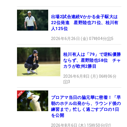
出場2試合連続Vかかる金子駆大は
22位発進 星野陸也71位、桂川有
人125位
2026年6月26日 (金) 07時04分
5
桂川有人は「79」で逆転優勝
ならず、星野陸也58位 チャ
カラが欧州2勝目
2026年6月8日 (月) 06時06分
3
プロアマ当日の脇元華に密着！「早
朝のホテル出発から、ラウンド後の
練習まで」忙しく過ごすプロの1日
を公開
2026年8月6日 (木) 15時50分
1