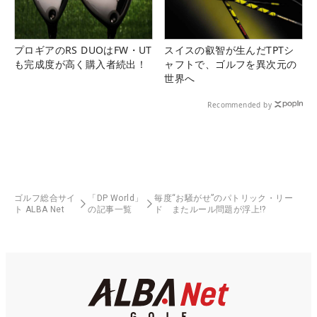
プロギアのRS DUOはFW・UT
スイスの叡智が生んだTPTシ
も完成度が高く購入者続出！
ャフトで、ゴルフを異次元の
世界へ
Recommended by
ゴルフ総合サイ
「DP World」
毎度“お騒がせ”のパトリック・リー
ト ALBA Net
の記事一覧
ド またルール問題が浮上!?