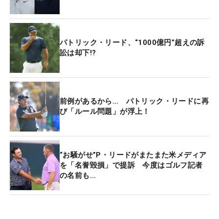
プ、1ペナルティを科して3打目をプレーした。
「自分のボールと100％確認できた。100％でなけ
パトリック・リード、“1000億円”超えの訴
れば、ティに戻って打ち直している」とリードはラ
訟は却下!?
ウンド後にコメントしている。
実際にコース上にいた競技委員も合流し、双眼鏡を
使ってリードの言う“矢印”を確認し、その結果アン
前例があるから… パトリック・リードに再
び「ルール問題」が浮上！
プレアブルを承認している。
DPワールド（欧州）ツアーはステートメントを発表
し、「何人かのマーシャルにより、特定の木にボー
“お騒がせ”P・リードがまたまた米メディア
ルが刺さったことが確認された。その上で双眼鏡に
を「名誉毀損」で提訴 今度はゴルフ記者
の名前も…
よりボールマークが確認されたので、アンプレアブ
ルを承認した」とした。
ところがこの出来事はあっという間にSNSで広がり