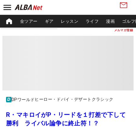
全ツアー
ギア
レッスン
ライフ
漫画
ゴルフ
メルマガ登録
ヒーロー・ドバイ・デザートクラシック
DPワールド
R・マキロイがP・リードを１打差で下して
勝利 ライバル論争に終止符！？