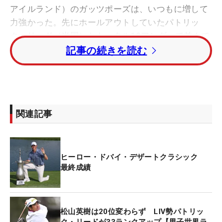
アイルランド）のガッツポーズは、いつもに増して
力強かった。先にホールアウトしていたパトリッ
ク・リード（米国）とトータル18アンダーで並んで
迎えた最終ホール。マキロイはこのバーディで19ア
記事の続きを読む
ンダーとし、リードを見事に振り切って勝利した。
「きょうのラウンドは、これまでプレーしてきた中
で、精神的にもっともタフなものの一つだった」と
関連記事
メジャー3勝、百戦錬磨の世界ランキング1位は疲労
の声を絞り出した。最終日を後続と3打差の首位で
迎えたマキロイだが、一つ前を行く宿敵リードが序
ヒーロー・ドバイ・デザートクラシック
盤から好調で伸ばした。リードとは4打あった差
最終成績
も、リードが10番でイーグルを奪うなどその勢いは
止まらず、一時は首位を奪われた。
松山英樹は20位変わらず LIV勢パトリッ
だが、幸運の女神はマキロイに微笑んだ。17番でバ
ク・リードが33ランクアップ【男子世界ラ