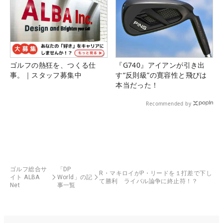
ゴルフの熱狂を、つくる仕
『G740』アイアンが引き出
事。｜スタッフ募集中
す“反則級”の寛容性と飛びは
本当だった！
Recommended by
ゴルフ総合サ
「DP
R・マキロイがP・リードを１打差で下し
イト ALBA
World」の記
て勝利 ライバル論争に終止符！？
Net
事一覧