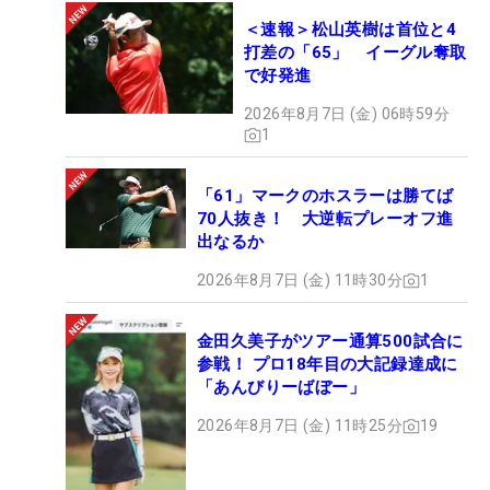
＜速報＞松山英樹は首位と4
打差の「65」 イーグル奪取
で好発進
2026年8月7日 (金) 06時59分
1
「61」マークのホスラーは勝てば
70人抜き！ 大逆転プレーオフ進
出なるか
2026年8月7日 (金) 11時30分
1
金田久美子がツアー通算500試合に
参戦！ プロ18年目の大記録達成に
「あんびりーばぼー」
2026年8月7日 (金) 11時25分
19