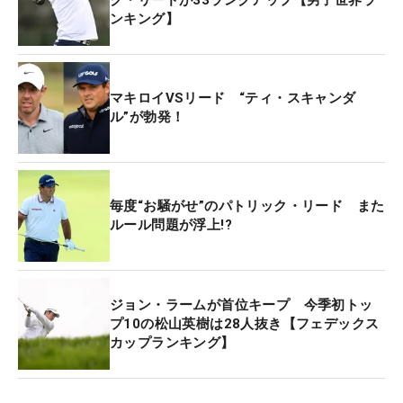
ーディを奪って迎えた18番。ドライバーショットは
ンキング】
池方向へ飛んだが、ギリギリで止まった。フェアウ
ェイにレイアップをして、3打目は4メートルにつけ
た。外せばリードとプレーオフ、というシーンで、
マキロイVSリード “ティ・スキャンダ
マキロイはこれを沈めてみせた。
ル”が勃発！
「思ったようにプレーができなったところで、感情
的になってしまうことは簡単だった。だから誰がリ
ードしているかを考えず、自分のプレーに集中し
毎度“お騒がせ”のパトリック・リード また
ルール問題が浮上!?
た。本当にそれがうまくできたと思う。きょうはそ
んな自分の精神力の強さを発揮することができた」
と大きく胸を張った。
ジョン・ラームが首位キープ 今季初トッ
当然ながら、一騎打ちとなった相手がリードであっ
プ10の松山英樹は28人抜き【フェデックス
カップランキング】
たことが、マキロイの精神状態に大きな影響を与え
た。PGAツアーを去って「LIVゴルフ」でプレーす
るリードは、大会が始まる前に練習場で久しぶりに