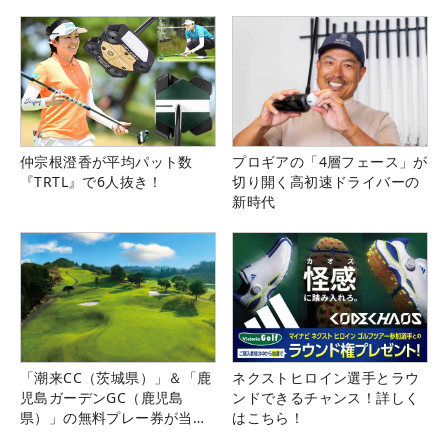
仲宗根澄香が平均パット数
プロギアの「4層フェース」が
『TRTL』で6人抜き！
切り開く高初速ドライバーの
新時代
「潮来CC（茨城県）」＆「鹿
ネクストヒロイン選手とラウ
児島ガーデンGC（鹿児島
ンドできるチャンス！詳しく
県）」の無料プレー券が当た
はこちら！
る！！