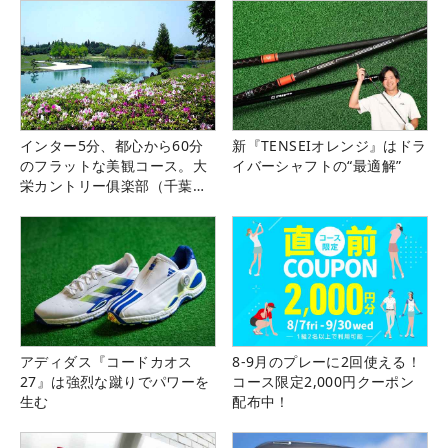
インター5分、都心から60分
新『TENSEIオレンジ』はドラ
のフラットな美観コース。大
イバーシャフトの“最適解”
栄カントリー俱楽部（千葉
県）
アディダス『コードカオス
8-9月のプレーに2回使える！
27』は強烈な蹴りでパワーを
コース限定2,000円クーポン
生む
配布中！