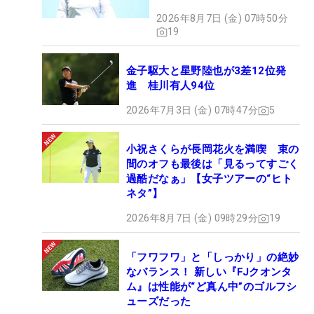
2026年8月7日 (金) 07時50分
19
金子駆大と星野陸也が3差12位発
進 桂川有人94位
2026年7月3日 (金) 07時47分
5
小祝さくらが長岡花火を満喫 束の
間のオフも最後は「見るってすごく
過酷だなぁ」【女子ツアーの“ヒト
ネタ”】
2026年8月7日 (金) 09時29分
19
「フワフワ」と「しっかり」の絶妙
なバランス！ 新しい『FJクオンタ
ム』は性能が“ど真ん中”のゴルフシ
ューズだった