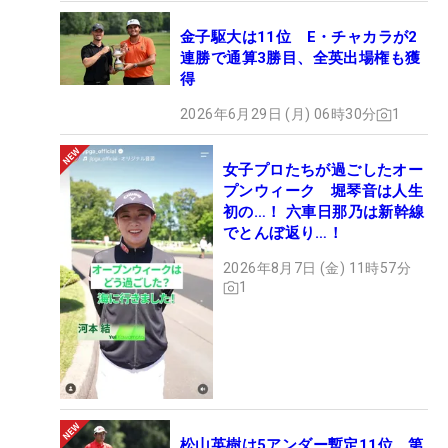
金子駆大は11位 E・チャカラが2
連勝で通算3勝目、全英出場権も獲
得
2026年6月29日 (月) 06時30分
1
女子プロたちが過ごしたオー
プンウィーク 堀琴音は人生
初の…！ 六車日那乃は新幹線
でとんぼ返り…！
2026年8月7日 (金) 11時57分
1
松山英樹は5アンダー暫定11位 第