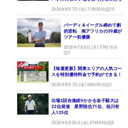
2026年8月7日 (金) 11時30分
10
バーディ＆イーグル締めで劇
的逆転 南アフリカの39歳が
ツアー初優勝
2026年7月6日 (月) 07時16分
1
【毎週更新】関東エリアの人気コー
スを特別優待料金で予約ができる！
2026年8月7日 (金) 06時00分
1
出場2試合連続Vかかる金子駆大は
22位発進 星野陸也71位、桂川有
人125位
2026年6月26日 (金) 07時04分
5