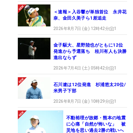
＜速報＞入谷響が単独首位 永井花
奈、金田久美子ら1差追走
2026年8月7日 (金) 12時42分
1
金子駆大、星野陸也がともに12位
発進から予選落ち 桂川有人も決勝
進出ならず
2026年7月4日 (土) 05時42分
1
石川遼は12位発進 杉浦悠太20位/
米男子下部
2026年8月7日 (金) 10時29分
1
不動裕理が故郷・熊本の地震
に心痛「自然が怖いな」 被
災地を思い過去2勝の戦いへ