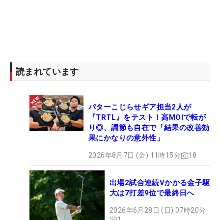
読まれています
パターこじらせギア担当2人が
『TRTL』をテスト！高MOIで転が
り◎、調節も自在で「結果の改善効
果にかなりの意外性」
2026年8月7日 (金) 11時15分
18
出場2試合連続Vかかる金子駆
大は7打差9位で最終日へ
2026年6月28日 (日) 07時20分
1